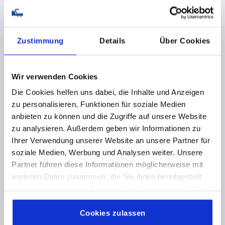
12,75 €
DETAILS
zzgl. MwSt. 
Zustimmung
Details
Über Cookies
zzgl. Versandkosten
K0163
Wir verwenden Cookies
Die Cookies helfen uns dabei, die Inhalte und Anzeigen
zu personalisieren, Funktionen für soziale Medien
anbieten zu können und die Zugriffe auf unsere Website
zu analysieren. Außerdem geben wir Informationen zu
Ihrer Verwendung unserer Website an unsere Partner für
soziale Medien, Werbung und Analysen weiter. Unsere
SCHEIBENHANDRAD ÄHNLICH DIN950 D1=160
PASSBOHRUNG D2=14H7, ALUMINIUM, OHNE GRIFF
Partner führen diese Informationen möglicherweise mit
weiteren Daten zusammen, die Sie ihnen bereitgestellt
AUSSENDURCHMESSER=160
haben oder die sie im Rahmen Ihrer Nutzung der Dienste
BEFESTIGUNGSBOHRUNG=14H7
gesammelt haben.
Cookie Richtlinien
AUSFÜHRUNG 1=PASSBOHRUNG
D3=34
L1=20
Impressum
|
Datenschutz
|
AGB
Cookies zulassen
HÖHE=40