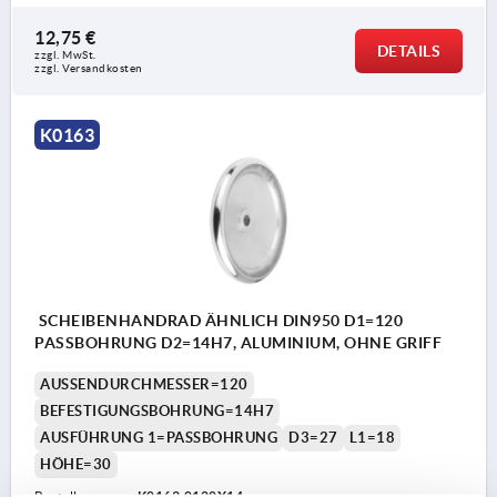
12,75 €
DETAILS
zzgl. MwSt. 
zzgl. Versandkosten
K0163
SCHEIBENHANDRAD ÄHNLICH DIN950 D1=120
PASSBOHRUNG D2=14H7, ALUMINIUM, OHNE GRIFF
AUSSENDURCHMESSER=120
BEFESTIGUNGSBOHRUNG=14H7
AUSFÜHRUNG 1=PASSBOHRUNG
D3=27
L1=18
HÖHE=30
Bestellnummer:
K0163.0120X14