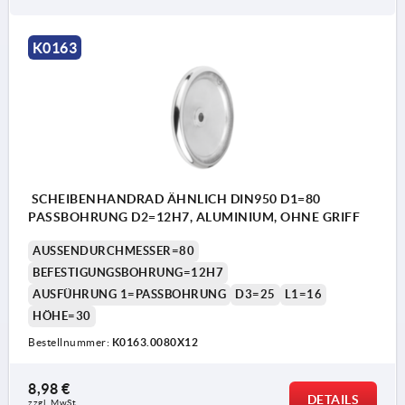
K0163
SCHEIBENHANDRAD ÄHNLICH DIN950 D1=80
PASSBOHRUNG D2=12H7, ALUMINIUM, OHNE GRIFF
AUSSENDURCHMESSER=80
BEFESTIGUNGSBOHRUNG=12H7
AUSFÜHRUNG 1=PASSBOHRUNG
D3=25
L1=16
HÖHE=30
Bestellnummer:
K0163.0080X12
8,98 €
DETAILS
zzgl. MwSt. 