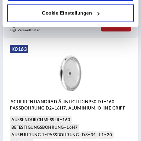
Bestellnummer:
K0163.0160X14
Cookie Einstellungen
18,50 €
DETAILS
zzgl. MwSt. 
zzgl. Versandkosten
K0163
SCHEIBENHANDRAD ÄHNLICH DIN950 D1=160
PASSBOHRUNG D2=16H7, ALUMINIUM, OHNE GRIFF
AUSSENDURCHMESSER=160
BEFESTIGUNGSBOHRUNG=16H7
AUSFÜHRUNG 1=PASSBOHRUNG
D3=34
L1=20