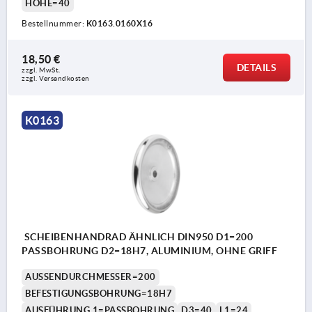
HÖHE=40
Bestellnummer:
K0163.0160X16
18,50 €
DETAILS
zzgl. MwSt. 
zzgl. Versandkosten
K0163
SCHEIBENHANDRAD ÄHNLICH DIN950 D1=200
PASSBOHRUNG D2=18H7, ALUMINIUM, OHNE GRIFF
AUSSENDURCHMESSER=200
BEFESTIGUNGSBOHRUNG=18H7
AUSFÜHRUNG 1=PASSBOHRUNG
D3=40
L1=24