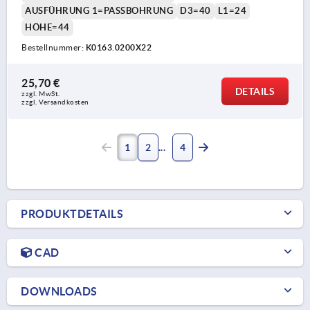
AUSFÜHRUNG 1=PASSBOHRUNG
D3=40
L1=24
HÖHE=44
Bestellnummer:
K0163.0200X22
25,70 €
DETAILS
zzgl. MwSt. 
zzgl. Versandkosten
1
2
4
PRODUKTDETAILS
CAD
DOWNLOADS