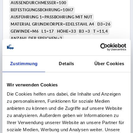
AUSSENDURCHMESSER=100
BEFESTIGUNGSBOHRUNG=10H7
AUSFÜHRUNG 1=PASSBOHRUNG MIT NUT
MATERIAL GRUNDKÖRPER=EDELSTAHL A4
D3=26
GEWINDE=M6
L1=17
HÖHE=33
B3 =3
T =11,4
ANZAHL DER SPEICHEN=3
Bestellnummer:
K1208.1100X10
41,46 €
Zustimmung
Details
Über Cookies
DETAILS
zzgl. MwSt. 
zzgl. Versandkosten
Wir verwenden Cookies
K1208
Die Cookies helfen uns dabei, die Inhalte und Anzeigen
zu personalisieren, Funktionen für soziale Medien
anbieten zu können und die Zugriffe auf unsere Website
zu analysieren. Außerdem geben wir Informationen zu
Ihrer Verwendung unserer Website an unsere Partner für
soziale Medien, Werbung und Analysen weiter. Unsere