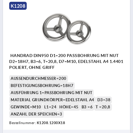
K1208
HANDRAD DIN950 D1=200 PASSBOHRUNG MIT NUT
D2=18H7, B3=6, T=20,8, D7=M10, EDELSTAHL A4 1.4401
POLIERT, OHNE GRIFF
AUSSENDURCHMESSER=200
BEFESTIGUNGSBOHRUNG=18H7
AUSFÜHRUNG 1=PASSBOHRUNG MIT NUT
MATERIAL GRUNDKÖRPER=EDELSTAHL A4
D3=38
GEWINDE=M10
L1=24
HÖHE=45
B3 =6
T =20,8
ANZAHL DER SPEICHEN=3
Bestellnummer:
K1208.1200X18