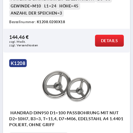
GEWINDE=M10
L1=24
HÖHE=45
ANZAHL DER SPEICHEN=3
Bestellnummer:
K1208.0200X18
144,46 €
DETAILS
zzgl. MwSt. 
zzgl. Versandkosten
K1208
HANDRAD DIN950 D1=100 PASSBOHRUNG MIT NUT
D2=10H7, B3=3, T=11,4, D7=M06, EDELSTAHL A4 1.4401
POLIERT, OHNE GRIFF