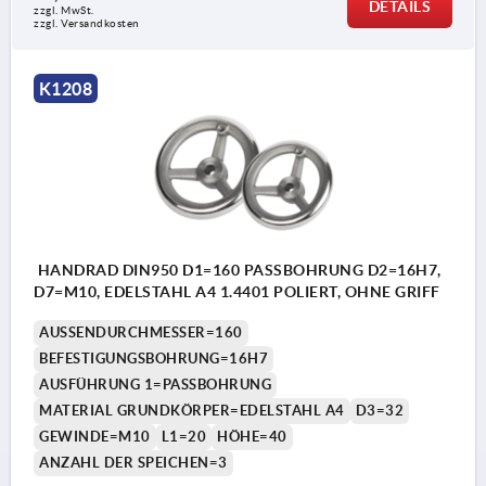
DETAILS
zzgl. MwSt. 
zzgl. Versandkosten
K1208
HANDRAD DIN950 D1=160 PASSBOHRUNG D2=16H7,
D7=M10, EDELSTAHL A4 1.4401 POLIERT, OHNE GRIFF
AUSSENDURCHMESSER=160
BEFESTIGUNGSBOHRUNG=16H7
AUSFÜHRUNG 1=PASSBOHRUNG
MATERIAL GRUNDKÖRPER=EDELSTAHL A4
D3=32
GEWINDE=M10
L1=20
HÖHE=40
ANZAHL DER SPEICHEN=3