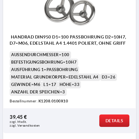
HANDRAD DIN950 D1=100 PASSBOHRUNG D2=10H7,
D7=M06, EDELSTAHL A4 1.4401 POLIERT, OHNE GRIFF
AUSSENDURCHMESSER=100
BEFESTIGUNGSBOHRUNG=10H7
AUSFÜHRUNG 1=PASSBOHRUNG
MATERIAL GRUNDKÖRPER=EDELSTAHL A4
D3=26
GEWINDE=M6
L1=17
HÖHE=33
ANZAHL DER SPEICHEN=3
Bestellnummer:
K1208.0100X10
39,45 €
DETAILS
zzgl. MwSt. 
zzgl. Versandkosten