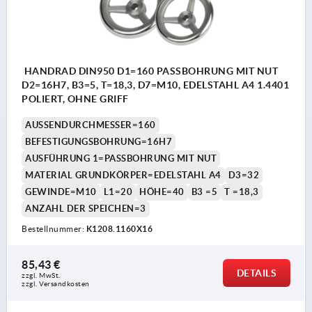
HANDRAD DIN950 D1=160 PASSBOHRUNG MIT NUT
D2=16H7, B3=5, T=18,3, D7=M10, EDELSTAHL A4 1.4401
POLIERT, OHNE GRIFF
AUSSENDURCHMESSER=160
BEFESTIGUNGSBOHRUNG=16H7
AUSFÜHRUNG 1=PASSBOHRUNG MIT NUT
MATERIAL GRUNDKÖRPER=EDELSTAHL A4
D3=32
GEWINDE=M10
L1=20
HÖHE=40
B3 =5
T =18,3
ANZAHL DER SPEICHEN=3
Bestellnummer:
K1208.1160X16
85,43 €
DETAILS
zzgl. MwSt. 
zzgl. Versandkosten