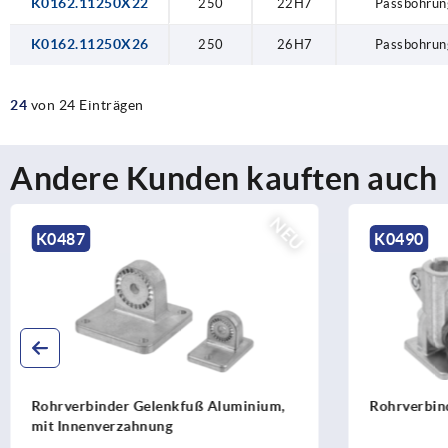
K0162.11250X22
250
22H7
Passbohrun
K0162.11250X26
250
26H7
Passbohrun
24
von 24 Einträgen
Andere Kunden kauften auch
NEU
K0490
K2579
Rohrverbinder Gelenkfuß Aluminium
Rohrverbin
Aluminium,