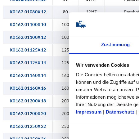
26H7
K0162.01080X12
80
12H7
Passbo
K0162.01100X10
100
10H7
Passbo
K0162.01100X12
100
12H7
Passbo
Zustimmung
K0162.01125X12
125
12H7
Passbo
K0162.01125X14
125
14H7
Passbo
Wir verwenden Cookies
Die Cookies helfen uns dabei
K0162.01160X14
160
14H7
Passbo
können und die Zugriffe auf
K0162.01160X16
160
16H7
Passbo
unserer Website an unsere Pa
Informationen möglicherweis
K0162.01200X18
200
18H7
Passbo
Ihrer Nutzung der Dienste 
Impressum
|
Datenschutz
|
K0162.01200X20
200
20H7
Passbo
K0162.01250X22
250
22H7
Passbo