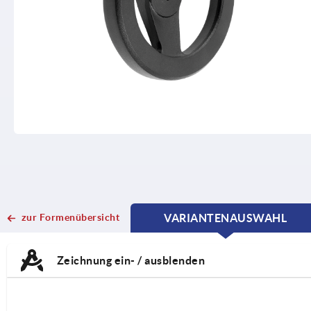
zur Formenübersicht
VARIANTENAUSWAHL
CURRENT
CURRENT
TAB:
TAB:
Zeichnung ein- / ausblenden