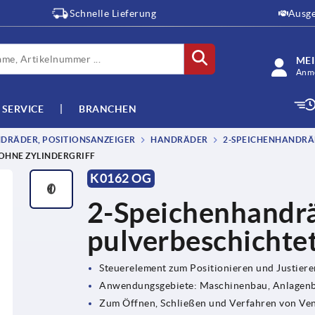
Schnelle Lieferung
Ausge
ME
Anme
SERVICE
BRANCHEN
DRÄDER, POSITIONSANZEIGER
HANDRÄDER
2-SPEICHENHANDRÄD
OHNE ZYLINDERGRIFF
K0162 OG
2-Speichenhandrä
pulverbeschichtet
Steuerelement zum Positionieren und Justier
Anwendungsgebiete: Maschinenbau, Anlagenba
Zum Öffnen, Schließen und Verfahren von Ve