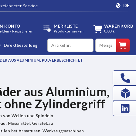
DE
zeichneter Service
IN KONTO
MERKLISTE
WARENKORB
lden / Registrieren
Produkte merken
0,00 €
productCode
qty
Direktbestellung
ER AUS ALUMINIUM, PULVERBESCHICHTET
der aus Aluminium,
 ohne Zylindergriff
en von Wellen und Spindeln
u, Messmittel, Gerätebau
ntilen bei Armaturen, Werkzeugmaschinen