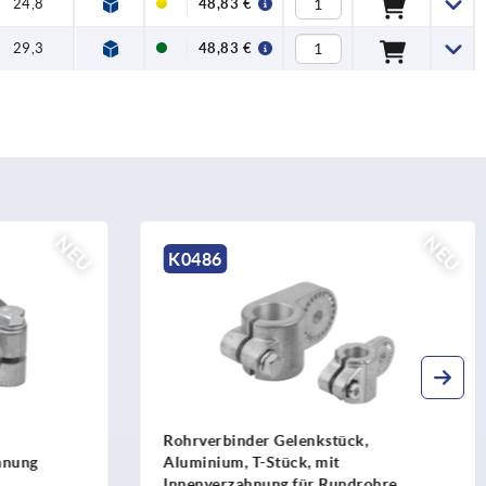
24,8
48,83 €
29,3
48,83 €
NEU
NEU
K2578
,
Rohrverbinder Gelenk Aluminium
ohre