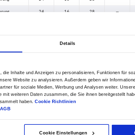
hrung
24
16
28
—
hrung
26
17
33
—
hrung
26
17
33
—
Details
hrung
31
18
33,5
—
hrung
31
18
33,5
—
, die Inhalte und Anzeigen zu personalisieren, Funktionen für so
hrung
40
20
39
—
 unsere Website zu analysieren. Außerdem geben wir Information
hrung
40
20
39
—
rtner für soziale Medien, Werbung und Analysen weiter. Unsere
e mit weiteren Daten zusammen, die Sie ihnen bereitgestellt ha
hrung
42
24
45
—
gesammelt haben.
Cookie Richtlinien
AGB
hrung
42
24
45
—
hrung
48
28
51
—
Cookie Einstellungen