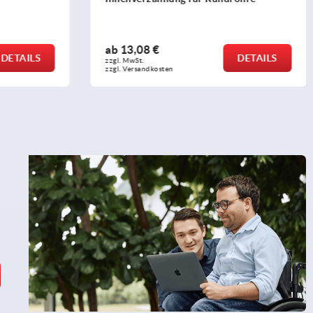
ab
30,44 €
DETAILS
DETAILS
zzgl. MwSt. 
zzgl. Versandkosten