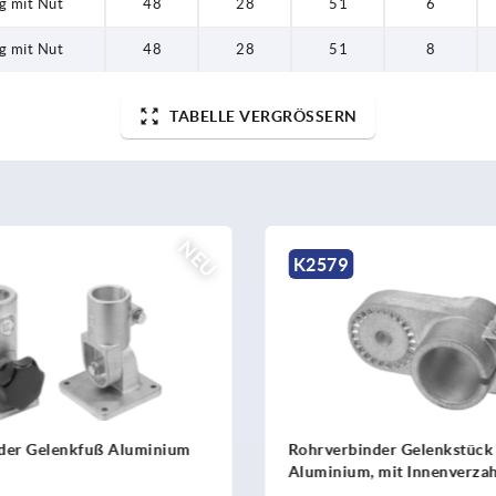
g mit Nut
48
28
51
6
g mit Nut
48
28
51
8
TABELLE VERGRÖSSERN
NEU
K0486
der Gelenkstück
Rohrverbinder Gelenkstück
 mit Innenverzahnung
Aluminium, T-Stück, mit
Innenverzahnung für Rundr