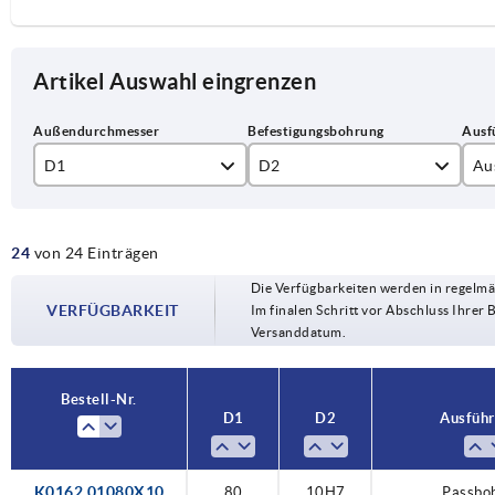
Artikel Auswahl eingrenzen
D1
D2
Au
80
10H7
Pa
24
von 24 Einträgen
100
12H7
Pa
Die Verfügbarkeiten werden in regelmä
125
14H7
VERFÜGBARKEIT
Im finalen Schritt vor Abschluss Ihrer 
Versanddatum.
160
16H7
200
18H7
Bestell-Nr.
D1
D2
Ausführ
250
20H7
22H7
K0162.01080X10
80
10H7
Passbo