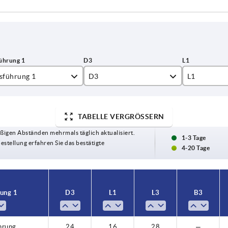
sführung 1
D3
L1
ssbohrung
24
16
TABELLE VERGRÖSSERN
ssbohrung mit Nut
26
17
ßigen Abständen mehrmals täglich aktualisiert.
31
18
1-3 Tage
Bestellung erfahren Sie das bestätigte
4-20 Tage
40
20
42
24
ung 1
D3
L1
L3
B3
48
28
hrung
24
16
28
—