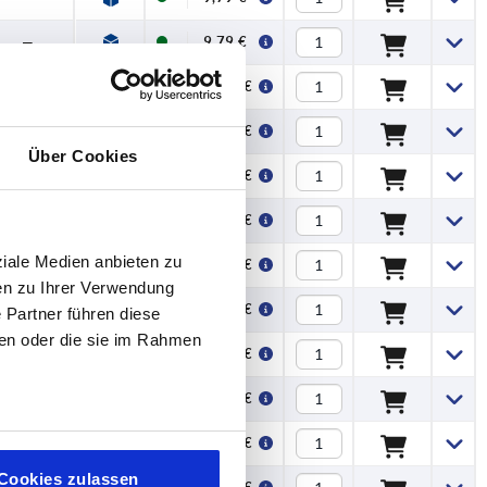
—
9,79 €
—
11,83 €
—
11,83 €
Über Cookies
—
13,73 €
—
13,73 €
ziale Medien anbieten zu
—
17,61 €
en zu Ihrer Verwendung
—
17,61 €
 Partner führen diese
ben oder die sie im Rahmen
—
29,20 €
—
29,20 €
—
46,19 €
Cookies zulassen