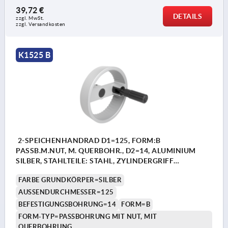
39,72 €
DETAILS
zzgl. MwSt. 
zzgl. Versandkosten
K1525 B
2-SPEICHENHANDRAD D1=125, FORM:B
PASSB.M.NUT, M. QUERBOHR., D2=14, ALUMINIUM
SILBER, STAHLTEILE: STAHL, ZYLINDERGRIFF
UMLEGBAR
FARBE GRUNDKÖRPER=SILBER
AUSSENDURCHMESSER=125
BEFESTIGUNGSBOHRUNG=14
FORM=B
FORM-TYP=PASSBOHRUNG MIT NUT, MIT
QUERBOHRUNG