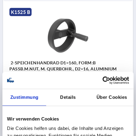
K1525 B
2-SPEICHENHANDRAD D1=160, FORM:B
PASSB.M.NUT, M. QUERBOHR., D2=16, ALUMINIUM
SCHWARZ, STAHLTEILE: STAHL, ZYLINDERGRIFF
UMLEGBAR
FARBE GRUNDKÖRPER=SCHWARZ
AUSSENDURCHMESSER=160
Zustimmung
Details
Über Cookies
BEFESTIGUNGSBOHRUNG=16
FORM=B
FORM-TYP=PASSBOHRUNG MIT NUT, MIT
QUERBOHRUNG
Wir verwenden Cookies
A=55
B3 =5
D3=36
D4=26
D5=M8
D6=26
D7=M6
Die Cookies helfen uns dabei, die Inhalte und Anzeigen
H=17,8
H2=8
L=137
L1=20
L2=80
HÖHE=57
zu personalisieren, Funktionen für soziale Medien