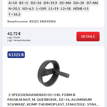
A=50
B3 =5
D3=36
D4=19,9
D5=M6
D6=20
D7=M6
H=20,1
H2=6,5
L=109
L1=19
L2=58
HÖHE=51
T =16,3
Bestellnummer:
K1525.140141056
42,72 €
DETAILS
zzgl. MwSt. 
zzgl. Versandkosten
K1525 B
2-SPEICHENHANDRAD D1=140, FORM:B
PASSB.M.NUT, M. QUERBOHR., D2=16, ALUMINIUM
SCHWARZ, KOMP:THERMOPLAST, STAHLTEILE: STAHL,