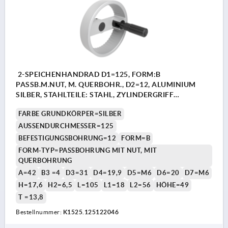
2-SPEICHENHANDRAD D1=125, FORM:B
PASSB.M.NUT, M. QUERBOHR., D2=12, ALUMINIUM
SILBER, STAHLTEILE: STAHL, ZYLINDERGRIFF
UMLEGBAR
FARBE GRUNDKÖRPER=SILBER
AUSSENDURCHMESSER=125
BEFESTIGUNGSBOHRUNG=12
FORM=B
FORM-TYP=PASSBOHRUNG MIT NUT, MIT
QUERBOHRUNG
A=42
B3 =4
D3=31
D4=19,9
D5=M6
D6=20
D7=M6
H=17,6
H2=6,5
L=105
L1=18
L2=56
HÖHE=49
T =13,8
Bestellnummer:
K1525.125122046