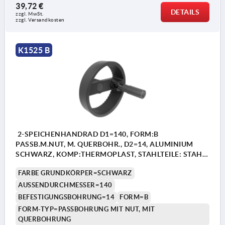
39,72 €
DETAILS
zzgl. MwSt. 
zzgl. Versandkosten
K1525 B
2-SPEICHENHANDRAD D1=140, FORM:B
PASSB.M.NUT, M. QUERBOHR., D2=14, ALUMINIUM
SCHWARZ, KOMP:THERMOPLAST, STAHLTEILE: STAHL,
ZYLINDERGRIFF UMLEGBAR
FARBE GRUNDKÖRPER=SCHWARZ
AUSSENDURCHMESSER=140
BEFESTIGUNGSBOHRUNG=14
FORM=B
FORM-TYP=PASSBOHRUNG MIT NUT, MIT
QUERBOHRUNG