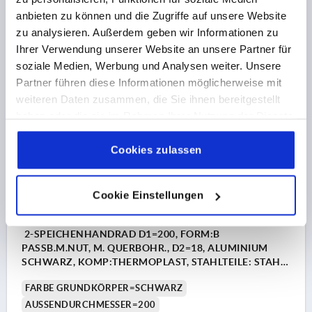
T =18,3
anbieten zu können und die Zugriffe auf unsere Website
Bestellnummer:
K1525.160161056
zu analysieren. Außerdem geben wir Informationen zu
Ihrer Verwendung unserer Website an unsere Partner für
48,57 €
DETAILS
soziale Medien, Werbung und Analysen weiter. Unsere
zzgl. MwSt. 
zzgl. Versandkosten
Partner führen diese Informationen möglicherweise mit
weiteren Daten zusammen, die Sie ihnen bereitgestellt
haben oder die sie im Rahmen Ihrer Nutzung der Dienste
K1525 B
gesammelt haben.
Cookie Richtlinien
Impressum
|
Datenschutz
|
AGB
Cookies zulassen
Cookie Einstellungen
2-SPEICHENHANDRAD D1=200, FORM:B
PASSB.M.NUT, M. QUERBOHR., D2=18, ALUMINIUM
SCHWARZ, KOMP:THERMOPLAST, STAHLTEILE: STAHL,
ZYLINDERGRIFF UMLEGBAR
FARBE GRUNDKÖRPER=SCHWARZ
AUSSENDURCHMESSER=200