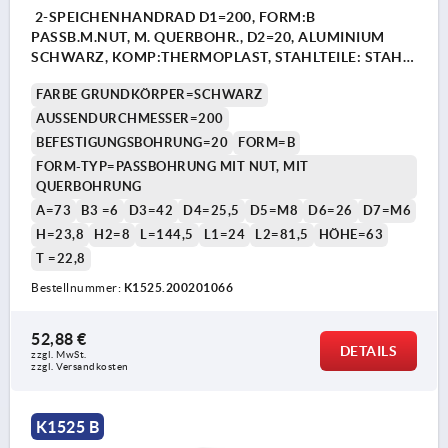
2-SPEICHENHANDRAD D1=200, FORM:B
PASSB.M.NUT, M. QUERBOHR., D2=20, ALUMINIUM
SCHWARZ, KOMP:THERMOPLAST, STAHLTEILE: STAHL,
ZYLINDERGRIFF UMLEGBAR
FARBE GRUNDKÖRPER=SCHWARZ
AUSSENDURCHMESSER=200
BEFESTIGUNGSBOHRUNG=20
FORM=B
FORM-TYP=PASSBOHRUNG MIT NUT, MIT
QUERBOHRUNG
A=73
B3 =6
D3=42
D4=25,5
D5=M8
D6=26
D7=M6
H=23,8
H2=8
L=144,5
L1=24
L2=81,5
HÖHE=63
T =22,8
Bestellnummer:
K1525.200201066
52,88 €
DETAILS
zzgl. MwSt. 
zzgl. Versandkosten
K1525 B