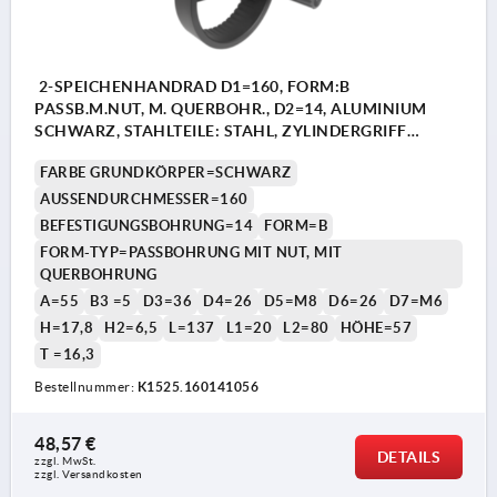
2-SPEICHENHANDRAD D1=160, FORM:B
PASSB.M.NUT, M. QUERBOHR., D2=14, ALUMINIUM
SCHWARZ, STAHLTEILE: STAHL, ZYLINDERGRIFF
UMLEGBAR
FARBE GRUNDKÖRPER=SCHWARZ
AUSSENDURCHMESSER=160
BEFESTIGUNGSBOHRUNG=14
FORM=B
FORM-TYP=PASSBOHRUNG MIT NUT, MIT
QUERBOHRUNG
A=55
B3 =5
D3=36
D4=26
D5=M8
D6=26
D7=M6
H=17,8
H2=6,5
L=137
L1=20
L2=80
HÖHE=57
T =16,3
Bestellnummer:
K1525.160141056
48,57 €
DETAILS
zzgl. MwSt. 
zzgl. Versandkosten