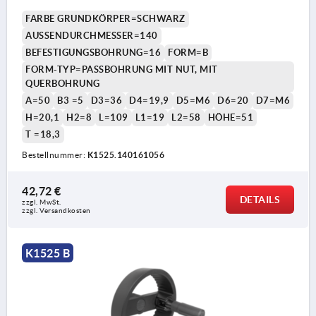
ZYLINDERGRIFF UMLEGBAR
FARBE GRUNDKÖRPER=SCHWARZ
AUSSENDURCHMESSER=140
BEFESTIGUNGSBOHRUNG=16
FORM=B
FORM-TYP=PASSBOHRUNG MIT NUT, MIT
QUERBOHRUNG
A=50
B3 =5
D3=36
D4=19,9
D5=M6
D6=20
D7=M6
H=20,1
H2=8
L=109
L1=19
L2=58
HÖHE=51
T =18,3
Bestellnummer:
K1525.140161056
42,72 €
DETAILS
zzgl. MwSt. 
zzgl. Versandkosten
K1525 B