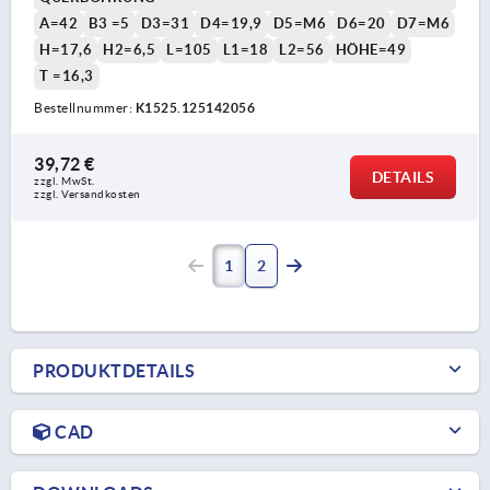
A=42
B3 =5
D3=31
D4=19,9
D5=M6
D6=20
D7=M6
H=17,6
H2=6,5
L=105
L1=18
L2=56
HÖHE=49
T =16,3
Bestellnummer:
K1525.125142056
39,72 €
DETAILS
zzgl. MwSt. 
zzgl. Versandkosten
1
2
PRODUKTDETAILS
CAD