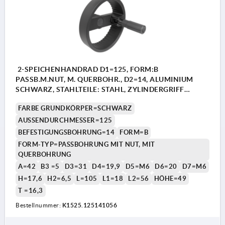
2-SPEICHENHANDRAD D1=125, FORM:B
PASSB.M.NUT, M. QUERBOHR., D2=14, ALUMINIUM
SCHWARZ, STAHLTEILE: STAHL, ZYLINDERGRIFF
UMLEGBAR
FARBE GRUNDKÖRPER=SCHWARZ
AUSSENDURCHMESSER=125
BEFESTIGUNGSBOHRUNG=14
FORM=B
FORM-TYP=PASSBOHRUNG MIT NUT, MIT
QUERBOHRUNG
A=42
B3 =5
D3=31
D4=19,9
D5=M6
D6=20
D7=M6
H=17,6
H2=6,5
L=105
L1=18
L2=56
HÖHE=49
T =16,3
Bestellnummer:
K1525.125141056