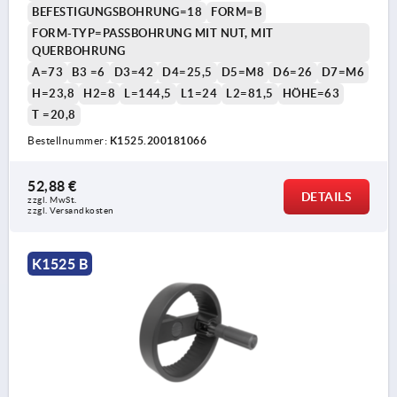
BEFESTIGUNGSBOHRUNG=18
FORM=B
FORM-TYP=PASSBOHRUNG MIT NUT, MIT
QUERBOHRUNG
A=73
B3 =6
D3=42
D4=25,5
D5=M8
D6=26
D7=M6
H=23,8
H2=8
L=144,5
L1=24
L2=81,5
HÖHE=63
T =20,8
Bestellnummer:
K1525.200181066
52,88 €
DETAILS
zzgl. MwSt. 
zzgl. Versandkosten
K1525 B