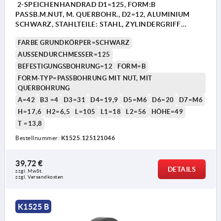
2-SPEICHENHANDRAD D1=125, FORM:B
PASSB.M.NUT, M. QUERBOHR., D2=12, ALUMINIUM
SCHWARZ, STAHLTEILE: STAHL, ZYLINDERGRIFF
UMLEGBAR
FARBE GRUNDKÖRPER=SCHWARZ
AUSSENDURCHMESSER=125
BEFESTIGUNGSBOHRUNG=12
FORM=B
FORM-TYP=PASSBOHRUNG MIT NUT, MIT
QUERBOHRUNG
A=42
B3 =4
D3=31
D4=19,9
D5=M6
D6=20
D7=M6
H=17,6
H2=6,5
L=105
L1=18
L2=56
HÖHE=49
1) Lage der Querbohrung zur Passfedernut 90° versetzt
1) L
T =13,8
Bestellnummer:
K1525.125121046
39,72 €
DETAILS
zzgl. MwSt. 
zzgl. Versandkosten
K1525 B