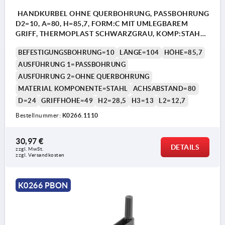
HANDKURBEL OHNE QUERBOHRUNG, PASSBOHRUNG
D2=10, A=80, H=85,7, FORM:C MIT UMLEGBAREM
GRIFF, THERMOPLAST SCHWARZGRAU, KOMP:STAHL
BRÜNIERT
BEFESTIGUNGSBOHRUNG=10
LÄNGE=104
HÖHE=85,7
AUSFÜHRUNG 1=PASSBOHRUNG
AUSFÜHRUNG 2=OHNE QUERBOHRUNG
MATERIAL KOMPONENTE=STAHL
ACHSABSTAND=80
D=24
GRIFFHÖHE=49
H2=28,5
H3=13
L2=12,7
Bestellnummer:
K0266.1110
30,97 €
DETAILS
zzgl. MwSt. 
zzgl. Versandkosten
K0266 PBON