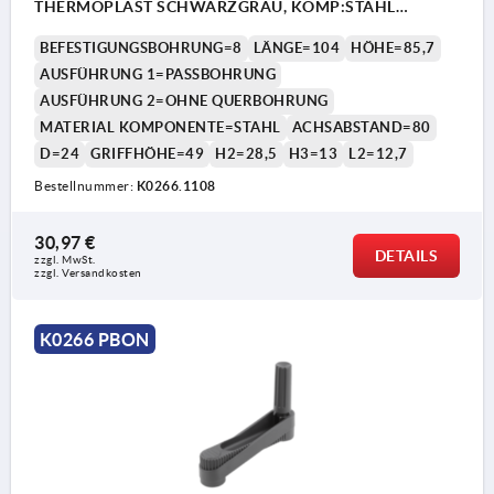
THERMOPLAST SCHWARZGRAU, KOMP:STAHL
BRÜNIERT
BEFESTIGUNGSBOHRUNG=8
LÄNGE=104
HÖHE=85,7
AUSFÜHRUNG 1=PASSBOHRUNG
AUSFÜHRUNG 2=OHNE QUERBOHRUNG
MATERIAL KOMPONENTE=STAHL
ACHSABSTAND=80
D=24
GRIFFHÖHE=49
H2=28,5
H3=13
L2=12,7
Bestellnummer:
K0266.1108
1) Lage der Querbohrung zur Passfedernut 90°
30,97 €
versetzt
DETAILS
zzgl. MwSt. 
zzgl. Versandkosten
K0266 PBON