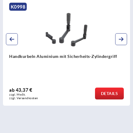
K0684
Handkurbeln gekröpft ähnlich DIN 468
ab
11,99 €
DETAILS
zzgl. MwSt. 
zzgl. Versandkosten