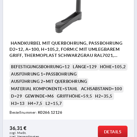
HANDKURBEL MIT QUERBOHRUNG, PASSBOHRUNG
D2=12, A=100, H=105,2, FORM:C MIT UMLEGBAREM
GRIFF, THERMOPLAST SCHWARZGRAU RAL7021,
KOMP:STAHL BRÜNIERT
BEFESTIGUNGSBOHRUNG=12
LÄNGE=129
HÖHE=105,2
AUSFÜHRUNG 1=PASSBOHRUNG
AUSFÜHRUNG 2=MIT QUERBOHRUNG
MATERIAL KOMPONENTE=STAHL
ACHSABSTAND=100
D=29
GEWINDE=M6
GRIFFHÖHE=59,5
H2=35,5
H3=13
H4=7,5
L2=15,7
Bestellnummer:
K0266.12126
36,31 €
DETAILS
zzgl. MwSt. 
zzgl. Versandkosten