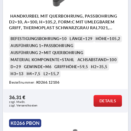
HANDKURBEL MIT QUERBOHRUNG, PASSBOHRUNG
D2=10, A=100, H=105,2, FORM:C MIT UMLEGBAREM
GRIFF, THERMOPLAST SCHWARZGRAU RAL7021,
KOMP:STAHL BRÜNIERT
BEFESTIGUNGSBOHRUNG=10
LÄNGE=129
HÖHE=105,2
AUSFÜHRUNG 1=PASSBOHRUNG
AUSFÜHRUNG 2=MIT QUERBOHRUNG
MATERIAL KOMPONENTE=STAHL
ACHSABSTAND=100
D=29
GEWINDE=M6
GRIFFHÖHE=59,5
H2=35,5
H3=13
H4=7,5
L2=15,7
Bestellnummer:
K0266.12106
36,31 €
DETAILS
zzgl. MwSt. 
zzgl. Versandkosten
K0266 PBON