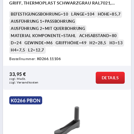
GRIFF, THERMOPLAST SCHWARZGRAU RAL7021,
KOMP:STAHL BRÜNIERT
BEFESTIGUNGSBOHRUNG=10
LÄNGE=104
HÖHE=85,7
AUSFÜHRUNG 1=PASSBOHRUNG
AUSFÜHRUNG 2=MIT QUERBOHRUNG
MATERIAL KOMPONENTE=STAHL
ACHSABSTAND=80
D=24
GEWINDE=M6
GRIFFHÖHE=49
H2=28,5
H3=13
H4=7,5
L2=12,7
Bestellnummer:
K0266.11106
33,95 €
DETAILS
zzgl. MwSt. 
zzgl. Versandkosten
K0266 PBON