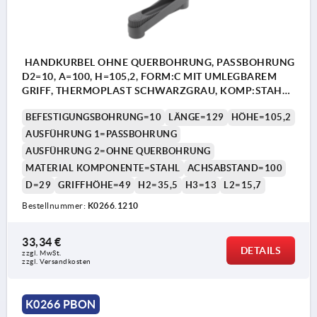
HANDKURBEL OHNE QUERBOHRUNG, PASSBOHRUNG
D2=10, A=100, H=105,2, FORM:C MIT UMLEGBAREM
GRIFF, THERMOPLAST SCHWARZGRAU, KOMP:STAHL
BRÜNIERT
BEFESTIGUNGSBOHRUNG=10
LÄNGE=129
HÖHE=105,2
AUSFÜHRUNG 1=PASSBOHRUNG
AUSFÜHRUNG 2=OHNE QUERBOHRUNG
MATERIAL KOMPONENTE=STAHL
ACHSABSTAND=100
D=29
GRIFFHÖHE=49
H2=35,5
H3=13
L2=15,7
Bestellnummer:
K0266.1210
33,34 €
DETAILS
zzgl. MwSt. 
zzgl. Versandkosten
K0266 PBON