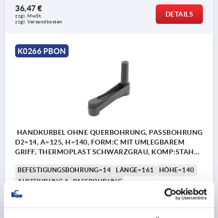
36,47 €
DETAILS
zzgl. MwSt. 
zzgl. Versandkosten
K0266 PBON
HANDKURBEL OHNE QUERBOHRUNG, PASSBOHRUNG
D2=14, A=125, H=140, FORM:C MIT UMLEGBAREM
GRIFF, THERMOPLAST SCHWARZGRAU, KOMP:STAHL
BRÜNIERT
BEFESTIGUNGSBOHRUNG=14
LÄNGE=161
HÖHE=140
AUSFÜHRUNG 1=PASSBOHRUNG
AUSFÜHRUNG 2=OHNE QUERBOHRUNG
MATERIAL KOMPONENTE=STAHL
ACHSABSTAND=125
D=36
GRIFFHÖHE=83
H2=44
H3=18,5
L2=19,5