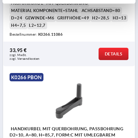
AUSFÜHRUNG 2=MIT QUERBOHRUNG
MATERIAL KOMPONENTE=STAHL
ACHSABSTAND=80
D=24
GEWINDE=M6
GRIFFHÖHE=49
H2=28,5
H3=13
H4=7,5
L2=12,7
Bestellnummer:
K0266.11086
33,95 €
DETAILS
zzgl. MwSt. 
zzgl. Versandkosten
K0266 PBON
HANDKURBEL MIT QUERBOHRUNG, PASSBOHRUNG
D2=10, A=80, H=85,7, FORM:C MIT UMLEGBAREM