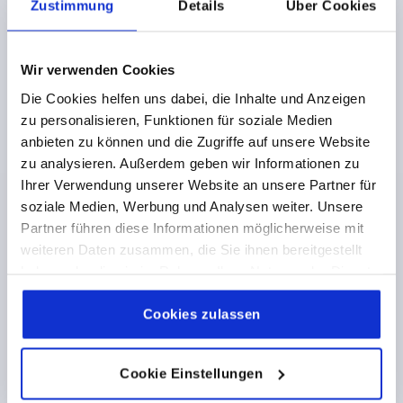
Zustimmung
Details
Über Cookies
Bestellnummer:
K0266.1314
Wir verwenden Cookies
36,47 €
DETAILS
zzgl. MwSt. 
zzgl. Versandkosten
Die Cookies helfen uns dabei, die Inhalte und Anzeigen
zu personalisieren, Funktionen für soziale Medien
anbieten zu können und die Zugriffe auf unsere Website
K0266 PBON
zu analysieren. Außerdem geben wir Informationen zu
Ihrer Verwendung unserer Website an unsere Partner für
soziale Medien, Werbung und Analysen weiter. Unsere
Partner führen diese Informationen möglicherweise mit
weiteren Daten zusammen, die Sie ihnen bereitgestellt
haben oder die sie im Rahmen Ihrer Nutzung der Dienste
gesammelt haben.
Cookie Richtlinien
HANDKURBEL MIT QUERBOHRUNG, PASSBOHRUNG
Impressum
|
Datenschutz
|
AGB
Cookies zulassen
D2=8, A=80, H=85,7, FORM:C MIT UMLEGBAREM GRIFF,
THERMOPLAST SCHWARZGRAU RAL7021,
KOMP:STAHL BRÜNIERT
BEFESTIGUNGSBOHRUNG=8
LÄNGE=104
HÖHE=85,7
Cookie Einstellungen
AUSFÜHRUNG 1=PASSBOHRUNG