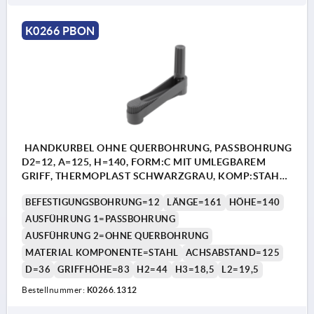
K0266 PBON
HANDKURBEL OHNE QUERBOHRUNG, PASSBOHRUNG
D2=12, A=125, H=140, FORM:C MIT UMLEGBAREM
GRIFF, THERMOPLAST SCHWARZGRAU, KOMP:STAHL
BRÜNIERT
BEFESTIGUNGSBOHRUNG=12
LÄNGE=161
HÖHE=140
AUSFÜHRUNG 1=PASSBOHRUNG
AUSFÜHRUNG 2=OHNE QUERBOHRUNG
MATERIAL KOMPONENTE=STAHL
ACHSABSTAND=125
D=36
GRIFFHÖHE=83
H2=44
H3=18,5
L2=19,5
Bestellnummer:
K0266.1312