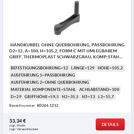
HANDKURBEL OHNE QUERBOHRUNG, PASSBOHRUNG
D2=12, A=100, H=105,2, FORM:C MIT UMLEGBAREM
GRIFF, THERMOPLAST SCHWARZGRAU, KOMP:STAHL
BRÜNIERT
BEFESTIGUNGSBOHRUNG=12
LÄNGE=129
HÖHE=105,2
AUSFÜHRUNG 1=PASSBOHRUNG
AUSFÜHRUNG 2=OHNE QUERBOHRUNG
MATERIAL KOMPONENTE=STAHL
ACHSABSTAND=100
D=29
GRIFFHÖHE=59,5
H2=35,5
H3=13
L2=15,7
Bestellnummer:
K0266.1212
33,34 €
DETAILS
zzgl. MwSt. 
zzgl. Versandkosten