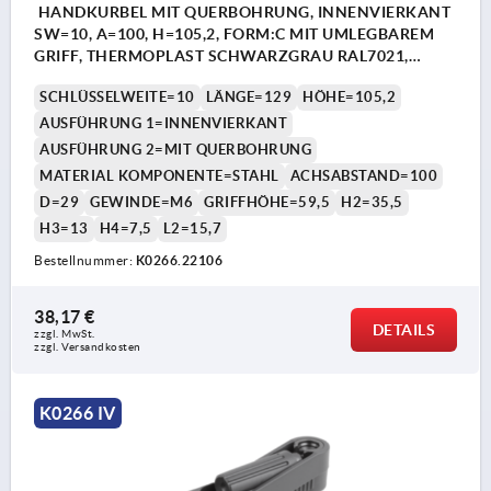
HANDKURBEL MIT QUERBOHRUNG, INNENVIERKANT
SW=10, A=100, H=105,2, FORM:C MIT UMLEGBAREM
GRIFF, THERMOPLAST SCHWARZGRAU RAL7021,
KOMP:STAHL BRÜNIERT
SCHLÜSSELWEITE=10
LÄNGE=129
HÖHE=105,2
AUSFÜHRUNG 1=INNENVIERKANT
AUSFÜHRUNG 2=MIT QUERBOHRUNG
MATERIAL KOMPONENTE=STAHL
ACHSABSTAND=100
D=29
GEWINDE=M6
GRIFFHÖHE=59,5
H2=35,5
H3=13
H4=7,5
L2=15,7
Bestellnummer:
K0266.22106
38,17 €
DETAILS
zzgl. MwSt. 
zzgl. Versandkosten
K0266 IV