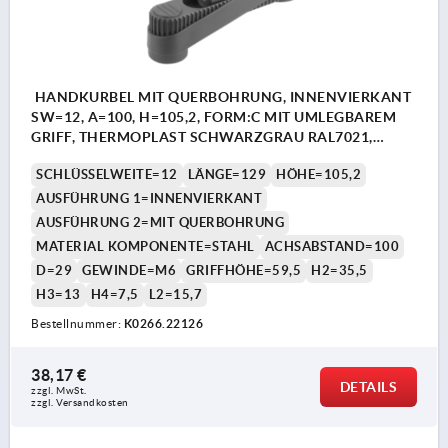
HANDKURBEL MIT QUERBOHRUNG, INNENVIERKANT
SW=12, A=100, H=105,2, FORM:C MIT UMLEGBAREM
GRIFF, THERMOPLAST SCHWARZGRAU RAL7021,
KOMP:STAHL BRÜNIERT
SCHLÜSSELWEITE=12
LÄNGE=129
HÖHE=105,2
AUSFÜHRUNG 1=INNENVIERKANT
AUSFÜHRUNG 2=MIT QUERBOHRUNG
MATERIAL KOMPONENTE=STAHL
ACHSABSTAND=100
D=29
GEWINDE=M6
GRIFFHÖHE=59,5
H2=35,5
H3=13
H4=7,5
L2=15,7
Bestellnummer:
K0266.22126
38,17 €
DETAILS
zzgl. MwSt. 
zzgl. Versandkosten