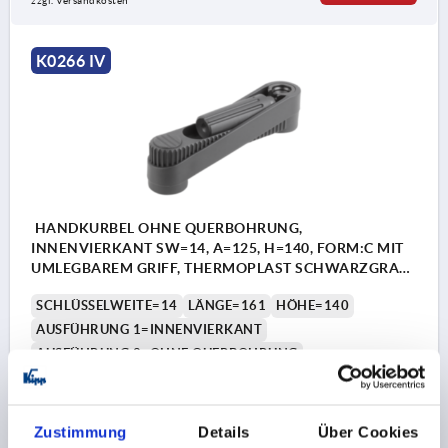
zzgl. Versandkosten
K0266 IV
HANDKURBEL OHNE QUERBOHRUNG,
INNENVIERKANT SW=14, A=125, H=140, FORM:C MIT
UMLEGBAREM GRIFF, THERMOPLAST SCHWARZGRAU,
KOMP:STAHL BRÜNIERT
SCHLÜSSELWEITE=14
LÄNGE=161
HÖHE=140
AUSFÜHRUNG 1=INNENVIERKANT
AUSFÜHRUNG 2=OHNE QUERBOHRUNG
MATERIAL KOMPONENTE=STAHL
ACHSABSTAND=125
D=36
GRIFFHÖHE=83
H2=44
H3=18,5
L2=19,5
Zustimmung
Details
Über Cookies
Bestellnummer:
K0266.2314