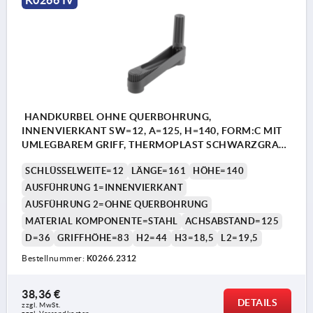
HANDKURBEL OHNE QUERBOHRUNG,
INNENVIERKANT SW=12, A=125, H=140, FORM:C MIT
UMLEGBAREM GRIFF, THERMOPLAST SCHWARZGRAU,
KOMP:STAHL BRÜNIERT
SCHLÜSSELWEITE=12
LÄNGE=161
HÖHE=140
AUSFÜHRUNG 1=INNENVIERKANT
AUSFÜHRUNG 2=OHNE QUERBOHRUNG
MATERIAL KOMPONENTE=STAHL
ACHSABSTAND=125
D=36
GRIFFHÖHE=83
H2=44
H3=18,5
L2=19,5
Bestellnummer:
K0266.2312
38,36 €
DETAILS
zzgl. MwSt. 