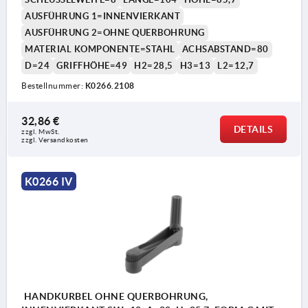
AUSFÜHRUNG 1=INNENVIERKANT
AUSFÜHRUNG 2=OHNE QUERBOHRUNG
MATERIAL KOMPONENTE=STAHL
ACHSABSTAND=80
D=24
GRIFFHÖHE=49
H2=28,5
H3=13
L2=12,7
Bestellnummer:
K0266.2108
1) Lage der Querbohrung zur Passfedernut 90°
32,86 €
versetzt
DETAILS
zzgl. MwSt. 
zzgl. Versandkosten
K0266 IV
HANDKURBEL OHNE QUERBOHRUNG,