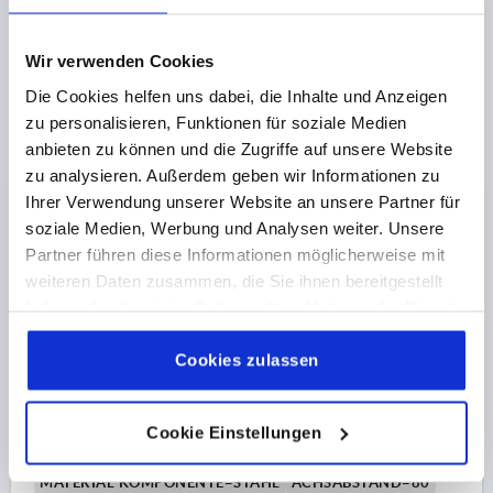
38,36 €
DETAILS
zzgl. MwSt. 
Wir verwenden Cookies
zzgl. Versandkosten
Die Cookies helfen uns dabei, die Inhalte und Anzeigen
zu personalisieren, Funktionen für soziale Medien
K0266 IV
anbieten zu können und die Zugriffe auf unsere Website
zu analysieren. Außerdem geben wir Informationen zu
Ihrer Verwendung unserer Website an unsere Partner für
soziale Medien, Werbung und Analysen weiter. Unsere
Partner führen diese Informationen möglicherweise mit
weiteren Daten zusammen, die Sie ihnen bereitgestellt
haben oder die sie im Rahmen Ihrer Nutzung der Dienste
HANDKURBEL MIT QUERBOHRUNG, INNENVIERKANT
gesammelt haben.
Cookie Richtlinien
SW=8, A=80, H=85,7, FORM:C MIT UMLEGBAREM
Impressum
|
Datenschutz
|
AGB
Cookies zulassen
GRIFF, THERMOPLAST SCHWARZGRAU RAL7021,
KOMP:STAHL BRÜNIERT
SCHLÜSSELWEITE=8
LÄNGE=104
HÖHE=85,7
AUSFÜHRUNG 1=INNENVIERKANT
Cookie Einstellungen
AUSFÜHRUNG 2=MIT QUERBOHRUNG
MATERIAL KOMPONENTE=STAHL
ACHSABSTAND=80