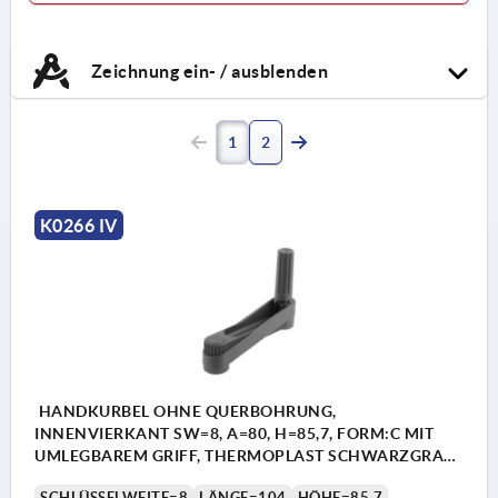
Zeichnung ein- / ausblenden
1
2
K0266 IV
HANDKURBEL OHNE QUERBOHRUNG,
INNENVIERKANT SW=8, A=80, H=85,7, FORM:C MIT
UMLEGBAREM GRIFF, THERMOPLAST SCHWARZGRAU,
KOMP:STAHL BRÜNIERT
SCHLÜSSELWEITE=8
LÄNGE=104
HÖHE=85,7