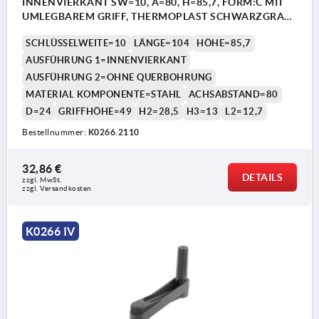
INNENVIERKANT SW=10, A=80, H=85,7, FORM:C MIT
UMLEGBAREM GRIFF, THERMOPLAST SCHWARZGRAU,
KOMP:STAHL BRÜNIERT
SCHLÜSSELWEITE=10
LÄNGE=104
HÖHE=85,7
AUSFÜHRUNG 1=INNENVIERKANT
AUSFÜHRUNG 2=OHNE QUERBOHRUNG
MATERIAL KOMPONENTE=STAHL
ACHSABSTAND=80
D=24
GRIFFHÖHE=49
H2=28,5
H3=13
L2=12,7
Bestellnummer:
K0266.2110
32,86 €
DETAILS
zzgl. MwSt. 
zzgl. Versandkosten
K0266 IV