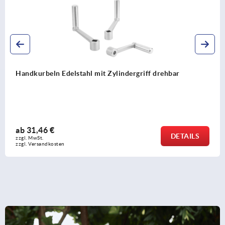
Handkurbeln gekröpft ähnlich DIN 468
ab
11,99 €
DETAILS
zzgl. MwSt. 
zzgl. Versandkosten