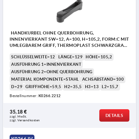
HANDKURBEL OHNE QUERBOHRUNG,
INNENVIERKANT SW=12, A=100, H=105,2, FORM:C MIT
UMLEGBAREM GRIFF, THERMOPLAST SCHWARZGRAU,
KOMP:STAHL BRÜNIERT
SCHLÜSSELWEITE=12
LÄNGE=129
HÖHE=105,2
AUSFÜHRUNG 1=INNENVIERKANT
AUSFÜHRUNG 2=OHNE QUERBOHRUNG
MATERIAL KOMPONENTE=STAHL
ACHSABSTAND=100
D=29
GRIFFHÖHE=59,5
H2=35,5
H3=13
L2=15,7
Bestellnummer:
K0266.2212
35,18 €
DETAILS
zzgl. MwSt. 
zzgl. Versandkosten
K0266 IV