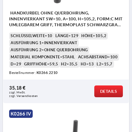
HANDKURBEL OHNE QUERBOHRUNG,
INNENVIERKANT SW=10, A=100, H=105,2, FORM:C MIT
UMLEGBAREM GRIFF, THERMOPLAST SCHWARZGRAU,
KOMP:STAHL BRÜNIERT
SCHLÜSSELWEITE=10
LÄNGE=129
HÖHE=105,2
AUSFÜHRUNG 1=INNENVIERKANT
AUSFÜHRUNG 2=OHNE QUERBOHRUNG
MATERIAL KOMPONENTE=STAHL
ACHSABSTAND=100
D=29
GRIFFHÖHE=59,5
H2=35,5
H3=13
L2=15,7
Bestellnummer:
K0266.2210
35,18 €
DETAILS
zzgl. MwSt. 
zzgl. Versandkosten
K0266 IV