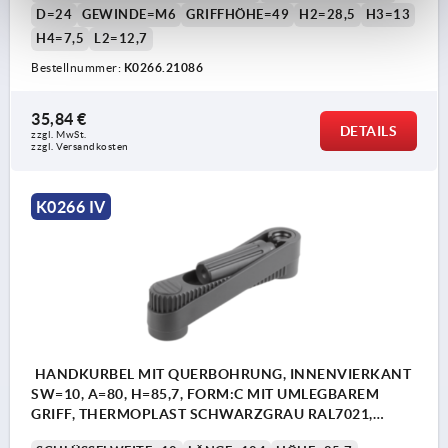
D=24
GEWINDE=M6
GRIFFHÖHE=49
H2=28,5
H3=13
H4=7,5
L2=12,7
Bestellnummer:
K0266.21086
35,84 €
DETAILS
zzgl. MwSt. 
zzgl. Versandkosten
K0266 IV
HANDKURBEL MIT QUERBOHRUNG, INNENVIERKANT
SW=10, A=80, H=85,7, FORM:C MIT UMLEGBAREM
GRIFF, THERMOPLAST SCHWARZGRAU RAL7021,
KOMP:STAHL BRÜNIERT