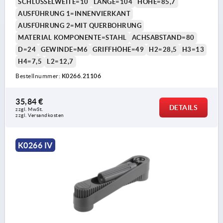
SCHLÜSSELWEITE=10
LÄNGE=104
HÖHE=85,7
AUSFÜHRUNG 1=INNENVIERKANT
AUSFÜHRUNG 2=MIT QUERBOHRUNG
MATERIAL KOMPONENTE=STAHL
ACHSABSTAND=80
D=24
GEWINDE=M6
GRIFFHÖHE=49
H2=28,5
H3=13
H4=7,5
L2=12,7
Bestellnummer:
K0266.21106
35,84 €
DETAILS
zzgl. MwSt. 
zzgl. Versandkosten
K0266 IV