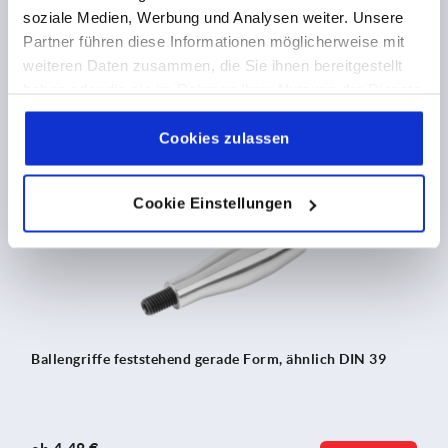
Aluminium
soziale Medien, Werbung und Analysen weiter. Unsere
Partner führen diese Informationen möglicherweise mit
weiteren Daten zusammen, die Sie ihnen bereitgestellt
ab
8,88 €
haben oder die sie im Rahmen Ihrer Nutzung der Dienste
DETAILS
zzgl. MwSt. 
gesammelt haben.
Cookie Richtlinien
zzgl. Versandkosten
Impressum
|
Datenschutz
|
AGB
Cookies zulassen
K2505
Cookie Einstellungen
Ballengriffe feststehend gerade Form, ähnlich DIN 39