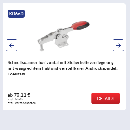
K1243
Minischnellspanner horizontal mit senkrechtem Fuß und
verstellbarer Andruckspindel
ab
10,10 €
DETAILS
zzgl. MwSt. 
zzgl. Versandkosten