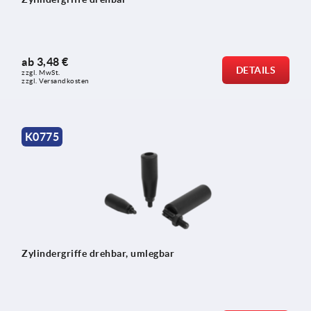
ab
3,48 €
DETAILS
zzgl. MwSt. 
zzgl. Versandkosten
K0775
Zylindergriffe drehbar, umlegbar