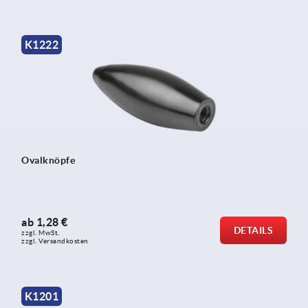
K1222
Ovalknöpfe
ab
1,28 €
DETAILS
zzgl. MwSt. 
zzgl. Versandkosten
K1201