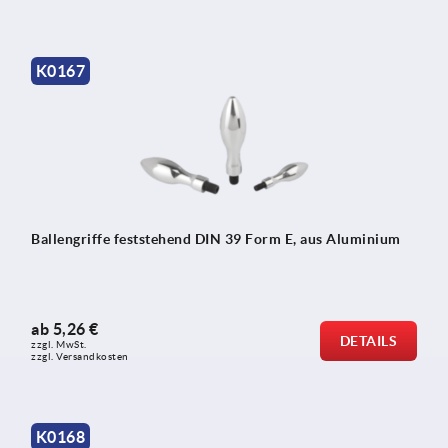
K0167
Ballengriffe feststehend DIN 39 Form E, aus Aluminium
ab
5,26 €
DETAILS
zzgl. MwSt. 
zzgl. Versandkosten
K0168