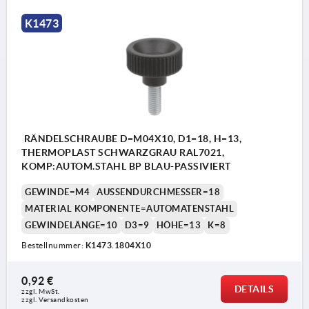
K1473
RÄNDELSCHRAUBE D=M04X10, D1=18, H=13,
THERMOPLAST SCHWARZGRAU RAL7021,
KOMP:AUTOM.STAHL BP BLAU-PASSIVIERT
GEWINDE=M4
AUSSENDURCHMESSER=18
MATERIAL KOMPONENTE=AUTOMATENSTAHL
GEWINDELÄNGE=10
D3=9
HÖHE=13
K=8
Bestellnummer:
K1473.1804X10
0,92 €
DETAILS
zzgl. MwSt. 
zzgl. Versandkosten