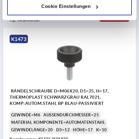
Cookie Einstellungen
1,12 €
DETAILS
zzgl. MwSt. 
zzgl. Versandkosten
K1473
RÄNDELSCHRAUBE D=M06X20, D1=25, H=17,
THERMOPLAST SCHWARZGRAU RAL7021,
KOMP:AUTOM.STAHL BP BLAU-PASSIVIERT
GEWINDE=M6
AUSSENDURCHMESSER=25
MATERIAL KOMPONENTE=AUTOMATENSTAHL
GEWINDELÄNGE=20
D3=12
HÖHE=17
K=10
Bestellnummer:
K1473.2506X20