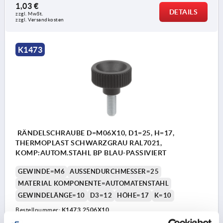
1,03 €
DETAILS
zzgl. MwSt. 
zzgl. Versandkosten
K1473
RÄNDELSCHRAUBE D=M06X10, D1=25, H=17,
THERMOPLAST SCHWARZGRAU RAL7021,
KOMP:AUTOM.STAHL BP BLAU-PASSIVIERT
GEWINDE=M6
AUSSENDURCHMESSER=25
MATERIAL KOMPONENTE=AUTOMATENSTAHL
GEWINDELÄNGE=10
D3=12
HÖHE=17
K=10
Bestellnummer:
K1473.2506X10