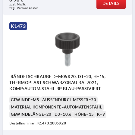
DETAILS
zzgl. MwSt. 
zzgl. Versandkosten
K1473
RÄNDELSCHRAUBE D=M05X20, D1=20, H=15,
THERMOPLAST SCHWARZGRAU RAL7021,
KOMP:AUTOM.STAHL BP BLAU-PASSIVIERT
GEWINDE=M5
AUSSENDURCHMESSER=20
MATERIAL KOMPONENTE=AUTOMATENSTAHL
GEWINDELÄNGE=20
D3=10,6
HÖHE=15
K=9
Bestellnummer:
K1473.2005X20