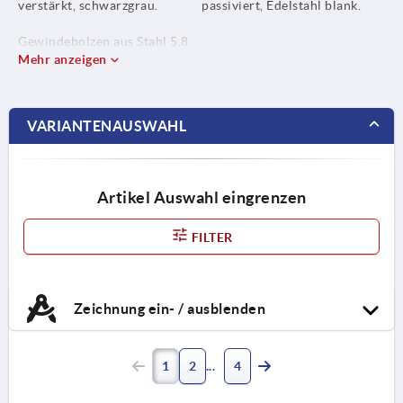
verstärkt, schwarzgrau.
passiviert, Edelstahl blank.
Gewindebolzen aus Stahl 5.8
oder Edelstahl 1.4305.
Mehr anzeigen
VARIANTENAUSWAHL
Artikel Auswahl eingrenzen
FILTER
Zeichnung ein- / ausblenden
1
2
4