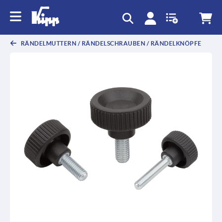
RÄNDELMUTTERN / RÄNDELSCHRAUBEN / RÄNDELKNÖPFE