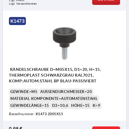
zzgl. MwSt. 
zzgl. Versandkosten
K1473
RÄNDELSCHRAUBE D=M05X15, D1=20, H=15,
THERMOPLAST SCHWARZGRAU RAL7021,
KOMP:AUTOM.STAHL BP BLAU-PASSIVIERT
GEWINDE=M5
AUSSENDURCHMESSER=20
MATERIAL KOMPONENTE=AUTOMATENSTAHL
GEWINDELÄNGE=15
D3=10,6
HÖHE=15
K=9
Bestellnummer:
K1473.2005X15
0,98 €