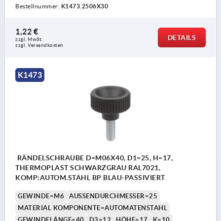
Bestellnummer:
K1473.2506X30
1,22 €
DETAILS
zzgl. MwSt. 
zzgl. Versandkosten
K1473
RÄNDELSCHRAUBE D=M06X40, D1=25, H=17,
THERMOPLAST SCHWARZGRAU RAL7021,
KOMP:AUTOM.STAHL BP BLAU-PASSIVIERT
GEWINDE=M6
AUSSENDURCHMESSER=25
MATERIAL KOMPONENTE=AUTOMATENSTAHL
GEWINDELÄNGE=40
D3=12
HÖHE=17
K=10