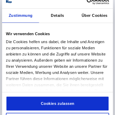
1,03 €
DETAILS
zzgl. MwSt. 
zzgl. Versandkosten
Zustimmung
Details
Über Cookies
K1473
Wir verwenden Cookies
Die Cookies helfen uns dabei, die Inhalte und Anzeigen
zu personalisieren, Funktionen für soziale Medien
anbieten zu können und die Zugriffe auf unsere Website
zu analysieren. Außerdem geben wir Informationen zu
Ihrer Verwendung unserer Website an unsere Partner für
RÄNDELSCHRAUBE D=M06X15, D1=25, H=17,
soziale Medien, Werbung und Analysen weiter. Unsere
THERMOPLAST SCHWARZGRAU RAL7021,
Partner führen diese Informationen möglicherweise mit
KOMP:AUTOM.STAHL BP BLAU-PASSIVIERT
weiteren Daten zusammen, die Sie ihnen bereitgestellt
haben oder die sie im Rahmen Ihrer Nutzung der Dienste
GEWINDE=M6
AUSSENDURCHMESSER=25
gesammelt haben.
Cookie Richtlinien
MATERIAL KOMPONENTE=AUTOMATENSTAHL
Impressum
|
Datenschutz
|
AGB
Cookies zulassen
GEWINDELÄNGE=15
D3=12
HÖHE=17
K=10
Bestellnummer:
K1473.2506X15