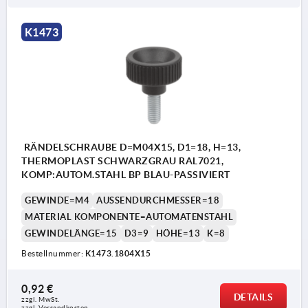
K1473
RÄNDELSCHRAUBE D=M04X15, D1=18, H=13,
THERMOPLAST SCHWARZGRAU RAL7021,
KOMP:AUTOM.STAHL BP BLAU-PASSIVIERT
GEWINDE=M4
AUSSENDURCHMESSER=18
MATERIAL KOMPONENTE=AUTOMATENSTAHL
GEWINDELÄNGE=15
D3=9
HÖHE=13
K=8
Bestellnummer:
K1473.1804X15
0,92 €
DETAILS
zzgl. MwSt. 
zzgl. Versandkosten