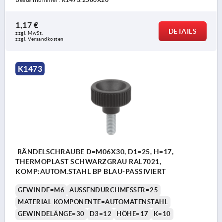
1,17 €
DETAILS
zzgl. MwSt. 
zzgl. Versandkosten
K1473
RÄNDELSCHRAUBE D=M06X30, D1=25, H=17,
THERMOPLAST SCHWARZGRAU RAL7021,
KOMP:AUTOM.STAHL BP BLAU-PASSIVIERT
GEWINDE=M6
AUSSENDURCHMESSER=25
MATERIAL KOMPONENTE=AUTOMATENSTAHL
GEWINDELÄNGE=30
D3=12
HÖHE=17
K=10