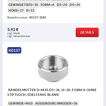
GEWINDETIEFE=10
FORM=A
D3=20
D4=24
HÖHE=17
K=12
Bestellnummer:
K0137.1082
3,92 €
DETAILS
zzgl. MwSt. 
zzgl. Versandkosten
K0137
RÄNDELMUTTER D=M10 D1=36, H=20, FORM:A OHNE
STIFTLOCH, EDELSTAHL BLANK
GEWINDE=M10
AUSSENDURCHMESSER=36