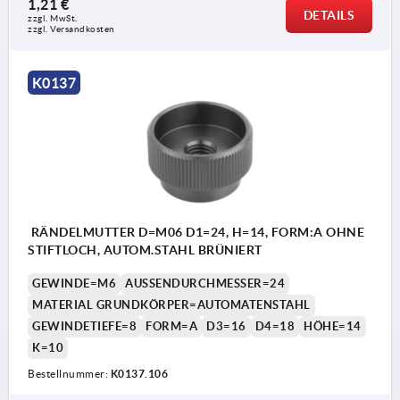
1,21 €
DETAILS
zzgl. MwSt. 
Form A: ohne Stiftloch
zzgl. Versandkosten
Form B: mit Stiftloch
K0137
- Stiftloch beim Zusammenbau durchbohren und
reiben.
RÄNDELMUTTER D=M06 D1=24, H=14, FORM:A OHNE
STIFTLOCH, AUTOM.STAHL BRÜNIERT
GEWINDE=M6
AUSSENDURCHMESSER=24
MATERIAL GRUNDKÖRPER=AUTOMATENSTAHL
GEWINDETIEFE=8
FORM=A
D3=16
D4=18
HÖHE=14
K=10
Bestellnummer:
K0137.106