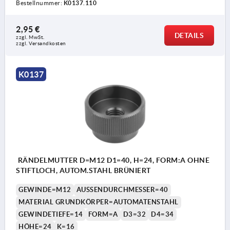
Bestellnummer:
K0137.110
2,95 €
DETAILS
zzgl. MwSt. 
zzgl. Versandkosten
K0137
RÄNDELMUTTER D=M12 D1=40, H=24, FORM:A OHNE
STIFTLOCH, AUTOM.STAHL BRÜNIERT
GEWINDE=M12
AUSSENDURCHMESSER=40
MATERIAL GRUNDKÖRPER=AUTOMATENSTAHL
GEWINDETIEFE=14
FORM=A
D3=32
D4=34
HÖHE=24
K=16