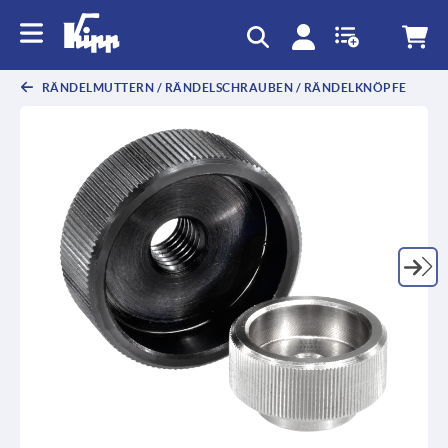
RÄNDELMUTTERN / RÄNDELSCHRAUBEN / RÄNDELKNÖPFE