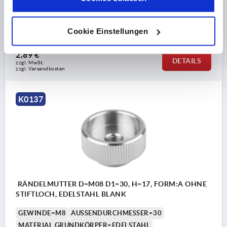
GEWINDETIEFE=8
FORM=A
D3=16
D4=18
HÖHE=14
K=10
Bestellnummer:
K0137.1062
Cookie Einstellungen
2,89 €
DETAILS
zzgl. MwSt. 
zzgl. Versandkosten
K0137
RÄNDELMUTTER D=M08 D1=30, H=17, FORM:A OHNE
STIFTLOCH, EDELSTAHL BLANK
GEWINDE=M8
AUSSENDURCHMESSER=30
MATERIAL GRUNDKÖRPER=EDELSTAHL