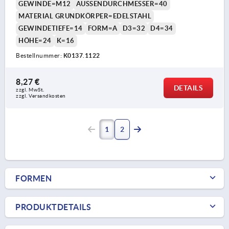
GEWINDE=M12
AUSSENDURCHMESSER=40
MATERIAL GRUNDKÖRPER=EDELSTAHL
GEWINDETIEFE=14
FORM=A
D3=32
D4=34
HÖHE=24
K=16
Bestellnummer:
K0137.1122
8,27 €
DETAILS
zzgl. MwSt. 
zzgl. Versandkosten
1
2
FORMEN
PRODUKTDETAILS