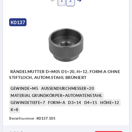
1
2
K0137
RÄNDELMUTTER D=M05 D1=20, H=12, FORM:A OHNE
STIFTLOCH, AUTOM.STAHL BRÜNIERT
GEWINDE=M5
AUSSENDURCHMESSER=20
MATERIAL GRUNDKÖRPER=AUTOMATENSTAHL
GEWINDETIEFE=7
FORM=A
D3=14
D4=15
HÖHE=12
K=8
Bestellnummer:
K0137.105