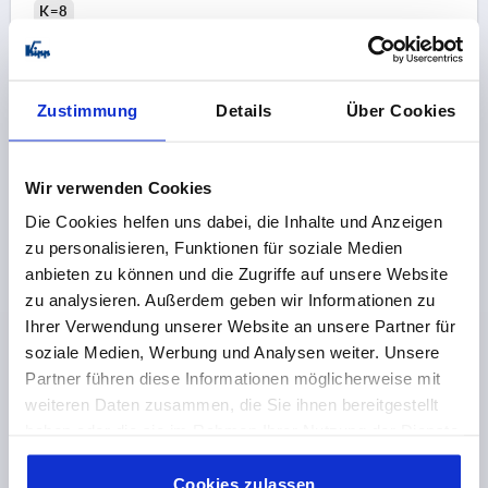
K=8
Bestellnummer:
K0137.1052
2,49 €
Zustimmung
Details
Über Cookies
DETAILS
zzgl. MwSt. 
zzgl. Versandkosten
Wir verwenden Cookies
K0137
Die Cookies helfen uns dabei, die Inhalte und Anzeigen
zu personalisieren, Funktionen für soziale Medien
anbieten zu können und die Zugriffe auf unsere Website
zu analysieren. Außerdem geben wir Informationen zu
Ihrer Verwendung unserer Website an unsere Partner für
soziale Medien, Werbung und Analysen weiter. Unsere
RÄNDELMUTTER D=M06 D1=24, H=14, FORM:A OHNE
Partner führen diese Informationen möglicherweise mit
STIFTLOCH, EDELSTAHL BLANK
weiteren Daten zusammen, die Sie ihnen bereitgestellt
haben oder die sie im Rahmen Ihrer Nutzung der Dienste
GEWINDE=M6
AUSSENDURCHMESSER=24
gesammelt haben.
Cookie Richtlinien
MATERIAL GRUNDKÖRPER=EDELSTAHL
Impressum
|
Datenschutz
|
AGB
Cookies zulassen