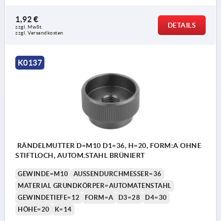
1,92 €
DETAILS
zzgl. MwSt. 
zzgl. Versandkosten
K0137
RÄNDELMUTTER D=M10 D1=36, H=20, FORM:A OHNE
STIFTLOCH, AUTOM.STAHL BRÜNIERT
GEWINDE=M10
AUSSENDURCHMESSER=36
MATERIAL GRUNDKÖRPER=AUTOMATENSTAHL
GEWINDETIEFE=12
FORM=A
D3=28
D4=30
HÖHE=20
K=14