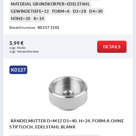
MATERIAL GRUNDKÖRPER=EDELSTAHL
GEWINDETIEFE=12
FORM=A
D3=28
D4=30
HÖHE=20
K=14
Bestellnummer:
K0137.1102
5,99 €
DETAILS
zzgl. MwSt. 
zzgl. Versandkosten
K0137
RÄNDELMUTTER D=M12 D1=40, H=24, FORM:A OHNE
STIFTLOCH, EDELSTAHL BLANK