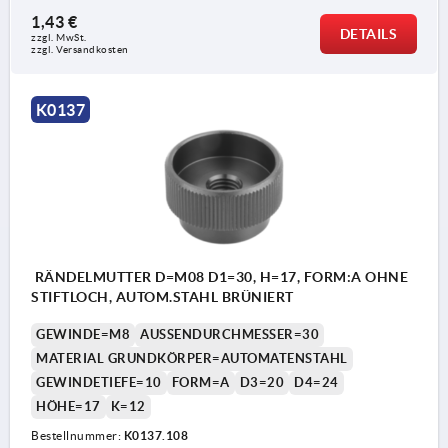
1,43 €
DETAILS
zzgl. MwSt. 
zzgl. Versandkosten
K0137
RÄNDELMUTTER D=M08 D1=30, H=17, FORM:A OHNE
STIFTLOCH, AUTOM.STAHL BRÜNIERT
GEWINDE=M8
AUSSENDURCHMESSER=30
MATERIAL GRUNDKÖRPER=AUTOMATENSTAHL
GEWINDETIEFE=10
FORM=A
D3=20
D4=24
HÖHE=17
K=12
Bestellnummer:
K0137.108