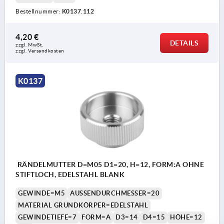
Bestellnummer:
K0137.112
4,20 €
DETAILS
zzgl. MwSt. 
zzgl. Versandkosten
K0137
RÄNDELMUTTER D=M05 D1=20, H=12, FORM:A OHNE
STIFTLOCH, EDELSTAHL BLANK
GEWINDE=M5
AUSSENDURCHMESSER=20
MATERIAL GRUNDKÖRPER=EDELSTAHL
GEWINDETIEFE=7
FORM=A
D3=14
D4=15
HÖHE=12