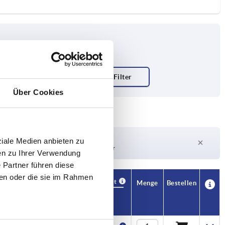
Über Cookies
Lieferzeit auf Anfrage
ziale Medien anbieten zu
Derzeit nicht auf Lager
en zu Ihrer Verwendung
 Partner führen diese
ben oder die sie im Rahmen
Verfügbarkeit
CAD
Menge
Bestellen
H2
Preis