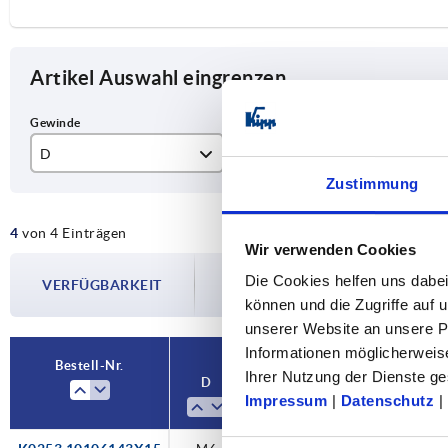
Artikel Auswahl eingrenzen
D
D1
L
Zustimmung
M6
25
15
4
von 4 Einträgen
M8
32
20
Wir verwenden Cookies
Die Verfügbarkeiten werden in regelmä
Die Cookies helfen uns dabei
VERFÜGBARKEIT
Im finalen Schritt vor Abschluss Ihrer 
können und die Zugriffe auf
Versanddatum.
unserer Website an unsere Pa
Informationen möglicherweis
Bestell-Nr.
Ihrer Nutzung der Dienste 
D
D1
L
Fa
Impressum
|
Datenschutz
|