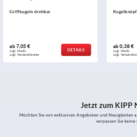
Griffkugeln drehbar
Kugelknöpfe
ab
7,05 €
ab
0,38 €
DETAILS
zzgl. MwSt. 
zzgl. MwSt. 
zzgl. Versandkosten
zzgl. Versandko
Jetzt zum KIPP
Möchten Sie von exklusiven Angeboten und Neuigkeiten al
verpassen Sie kein