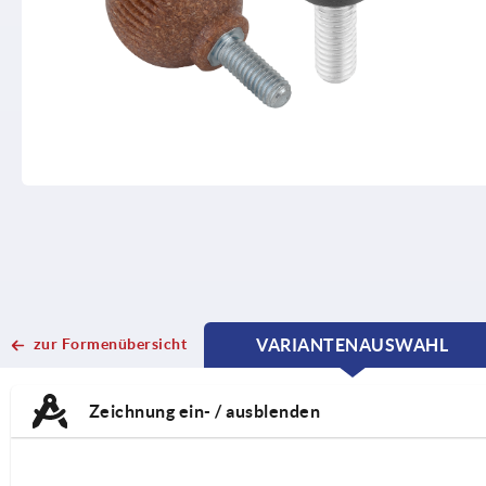
zur Formenübersicht
VARIANTENAUSWAHL
CURRENT
CURRENT
TAB:
TAB:
Zeichnung ein- / ausblenden