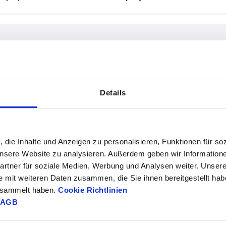
Farbe Grundkörper
D2
Details
Buche natur
12
TABELLE VERGRÖSSERN
schwarzgrau RAL 7021
15,5
ßigen Abständen mehrmals täglich aktualisiert.
1-3 Tage
, die Inhalte und Anzeigen zu personalisieren, Funktionen für so
Bestellung erfahren Sie das bestätigte
4-20 Tage
 unsere Website zu analysieren. Außerdem geben wir Information
rtner für soziale Medien, Werbung und Analysen weiter. Unsere
e mit weiteren Daten zusammen, die Sie ihnen bereitgestellt ha
gesammelt haben.
Cookie Richtlinien
rbe Grundkörper
D2
D3
H
H1
AGB