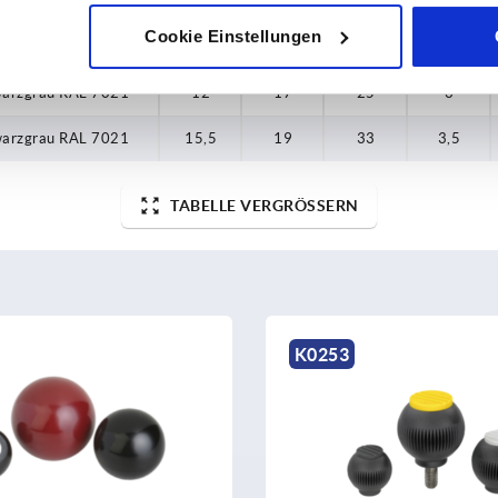
Buche natur
12
17
25
3
Cookie Einstellungen
Buche natur
15,5
19
33
3,5
arzgrau RAL 7021
12
17
25
3
arzgrau RAL 7021
15,5
19
33
3,5
TABELLE VERGRÖSSERN
K0253