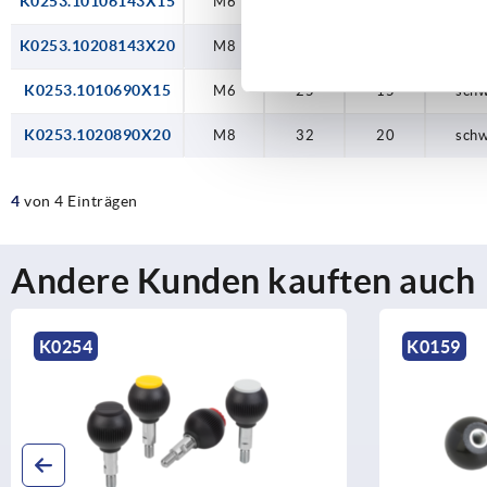
K0253.10106143X15
M6
25
15
K0253.10208143X20
M8
32
20
K0253.1010690X15
M6
25
15
schw
K0253.1020890X20
M8
32
20
schw
4
von 4 Einträgen
Andere Kunden kauften auch
K0254
K0159