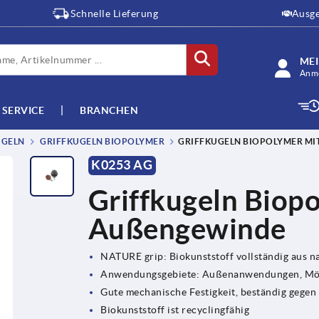
Schnelle Lieferung
Ausge
ME
Anme
SERVICE
BRANCHEN
UGELN
GRIFFKUGELN BIOPOLYMER
GRIFFKUGELN BIOPOLYMER MI
K0253 AG
Griffkugeln Biop
Außengewinde
NATURE grip: Biokunststoff vollständig aus 
Anwendungsgebiete: Außenanwendungen, Möbe
Gute mechanische Festigkeit, beständig gegen
Biokunststoff ist recyclingfähig