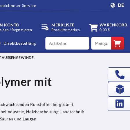
DE
zeichneter Service
IN KONTO
MERKLISTE
WARENKORB
lden / Registrieren
Produkte merken
0,00 €
productCode
qty
Direktbestellung
T AUSSENGEWINDE
olymer mit
nachwachsenden Rohstoffen hergestellt
lindustrie, Holzbearbeitung, Landtechnik
 Säuren und Laugen