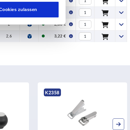
2
2,83 €
Cookies zulassen
2,6
3,22 €
2
2,83 €
2,6
3,22 €
K2358