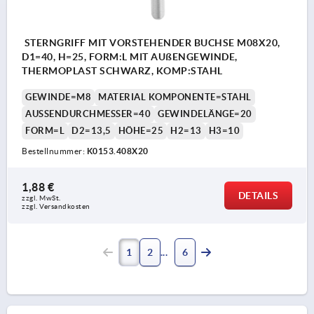
STERNGRIFF MIT VORSTEHENDER BUCHSE M08X20,
D1=40, H=25, FORM:L MIT AUßENGEWINDE,
THERMOPLAST SCHWARZ, KOMP:STAHL
GEWINDE=M8
MATERIAL KOMPONENTE=STAHL
AUSSENDURCHMESSER=40
GEWINDELÄNGE=20
FORM=L
D2=13,5
HÖHE=25
H2=13
H3=10
Bestellnummer:
K0153.408X20
1,88 €
DETAILS
zzgl. MwSt. 
zzgl. Versandkosten
1
2
6