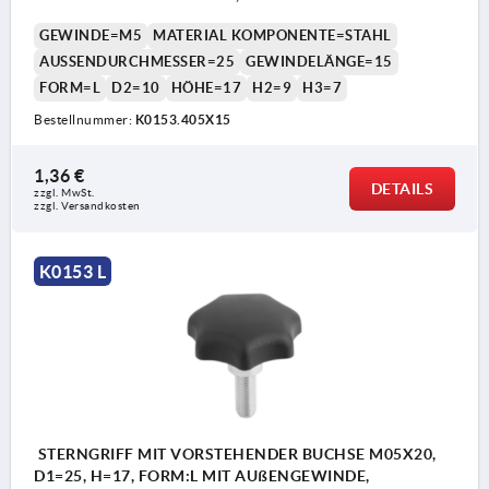
GEWINDE=M5
MATERIAL KOMPONENTE=STAHL
AUSSENDURCHMESSER=25
GEWINDELÄNGE=15
FORM=L
D2=10
HÖHE=17
H2=9
H3=7
Bestellnummer:
K0153.405X15
1,36 €
DETAILS
zzgl. MwSt. 
zzgl. Versandkosten
K0153 L
STERNGRIFF MIT VORSTEHENDER BUCHSE M05X20,
D1=25, H=17, FORM:L MIT AUßENGEWINDE,