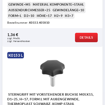
GEWINDE=M5
MATERIAL KOMPONENTE=STAHL
AUSSENDURCHMESSER=25
GEWINDELÄNGE=10
FORM=L
D2=10
HÖHE=17
H2=9
H3=7
Bestellnummer:
K0153.405X10
1,36 €
DETAILS
zzgl. MwSt. 
zzgl. Versandkosten
K0153 L
STERNGRIFF MIT VORSTEHENDER BUCHSE M05X15,
D1=25, H=17, FORM:L MIT AUßENGEWINDE,
THERMOPLAST SCHWARZ, KOMP:STAHL