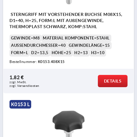
STERNGRIFF MIT VORSTEHENDER BUCHSE M08X15,
D1=40, H=25, FORM:L MIT AUßENGEWINDE,
THERMOPLAST SCHWARZ, KOMP:STAHL
GEWINDE=M8
MATERIAL KOMPONENTE=STAHL
AUSSENDURCHMESSER=40
GEWINDELÄNGE=15
FORM=L
D2=13,5
HÖHE=25
H2=13
H3=10
Bestellnummer:
K0153.408X15
1,82 €
DETAILS
zzgl. MwSt. 
zzgl. Versandkosten
K0153 L