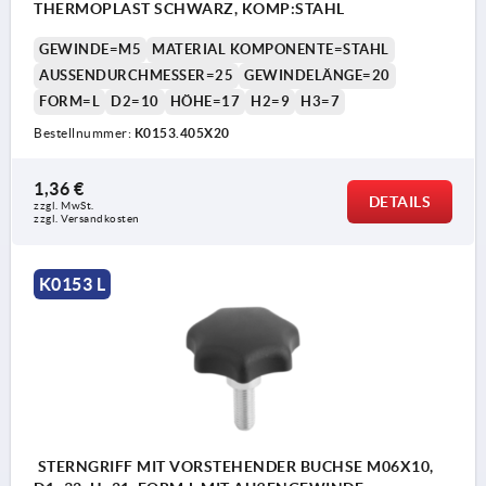
THERMOPLAST SCHWARZ, KOMP:STAHL
GEWINDE=M5
MATERIAL KOMPONENTE=STAHL
AUSSENDURCHMESSER=25
GEWINDELÄNGE=20
FORM=L
D2=10
HÖHE=17
H2=9
H3=7
Bestellnummer:
K0153.405X20
1,36 €
DETAILS
zzgl. MwSt. 
zzgl. Versandkosten
K0153 L
STERNGRIFF MIT VORSTEHENDER BUCHSE M06X10,