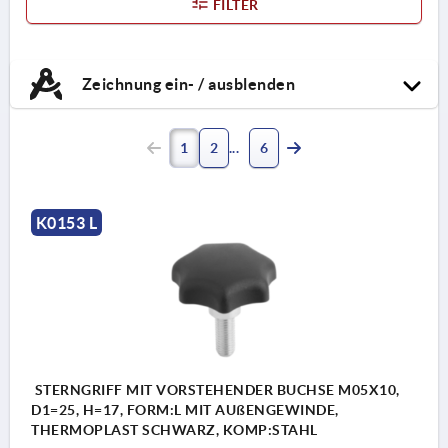
FILTER
Zeichnung ein- / ausblenden
1
2
6
K0153 L
STERNGRIFF MIT VORSTEHENDER BUCHSE M05X10,
D1=25, H=17, FORM:L MIT AUßENGEWINDE,
THERMOPLAST SCHWARZ, KOMP:STAHL