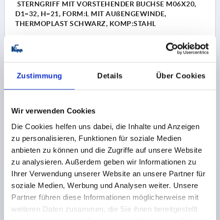
STERNGRIFF MIT VORSTEHENDER BUCHSE M06X20,
D1=32, H=21, FORM:L MIT AUßENGEWINDE,
THERMOPLAST SCHWARZ, KOMP:STAHL
GEWINDE=M6
MATERIAL KOMPONENTE=STAHL
AUSSENDURCHMESSER=32
GEWINDELÄNGE=20
FORM=L
D2=13,5
HÖHE=21
H2=11
H3=9,5
Zustimmung
Details
Über Cookies
Bestellnummer:
K0153.406X20
1,56 €
Wir verwenden Cookies
DETAILS
zzgl. MwSt. 
zzgl. Versandkosten
Die Cookies helfen uns dabei, die Inhalte und Anzeigen
zu personalisieren, Funktionen für soziale Medien
K0153 L
anbieten zu können und die Zugriffe auf unsere Website
zu analysieren. Außerdem geben wir Informationen zu
Ihrer Verwendung unserer Website an unsere Partner für
soziale Medien, Werbung und Analysen weiter. Unsere
Partner führen diese Informationen möglicherweise mit
weiteren Daten zusammen, die Sie ihnen bereitgestellt