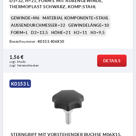
D1=32, H=21, FORM:L MIT AUßENGEWINDE,
THERMOPLAST SCHWARZ, KOMP:STAHL
GEWINDE=M6
MATERIAL KOMPONENTE=STAHL
AUSSENDURCHMESSER=32
GEWINDELÄNGE=10
FORM=L
D2=13,5
HÖHE=21
H2=11
H3=9,5
Bestellnummer:
K0153.406X10
1,56 €
DETAILS
zzgl. MwSt. 
zzgl. Versandkosten
K0153 L
STERNGRIFF MIT VORSTEHENDER BUCHSE M06X15,