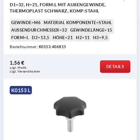
D1=32, H=21, FORM:L MIT AUßENGEWINDE,
THERMOPLAST SCHWARZ, KOMP:STAHL
GEWINDE=M6
MATERIAL KOMPONENTE=STAHL
AUSSENDURCHMESSER=32
GEWINDELÄNGE=15
FORM=L
D2=13,5
HÖHE=21
H2=11
H3=9,5
Bestellnummer:
K0153.406X15
1,56 €
DETAILS
zzgl. MwSt. 
zzgl. Versandkosten
K0153 L