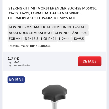
STERNGRIFF MIT VORSTEHENDER BUCHSE M06X30,
D1=32, H=21, FORM:L MIT AUßENGEWINDE,
THERMOPLAST SCHWARZ, KOMP:STAHL
GEWINDE=M6
MATERIAL KOMPONENTE=STAHL
AUSSENDURCHMESSER=32
GEWINDELÄNGE=30
FORM=L
D2=13,5
HÖHE=21
H2=11
H3=9,5
Bestellnummer:
K0153.406X30
1,77 €
DETAILS
zzgl. MwSt. 
zzgl. Versandkosten
K0153 L