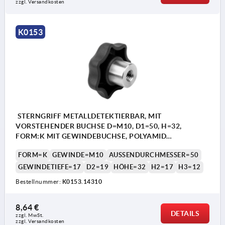
zzgl. Versandkosten
K0153
STERNGRIFF METALLDETEKTIERBAR, MIT
VORSTEHENDER BUCHSE D=M10, D1=50, H=32,
FORM:K MIT GEWINDEBUCHSE, POLYAMID
SCHWARZGRAU RAL7021, KOMP:EDELSTAHL 1.4404
FORM=K
GEWINDE=M10
AUSSENDURCHMESSER=50
GEWINDETIEFE=17
D2=19
HÖHE=32
H2=17
H3=12
Bestellnummer:
K0153.14310
8,64 €
DETAILS
zzgl. MwSt. 
zzgl. Versandkosten