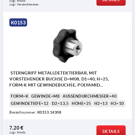
zzgl. MwSt. 
zzgl. Versandkosten
Form K: Gewindebuchse
K0153
Form L: Außengewinde
STERNGRIFF METALLDETEKTIERBAR, MIT
VORSTEHENDER BUCHSE D=M08, D1=40, H=25,
FORM:K MIT GEWINDEBUCHSE, POLYAMID
SCHWARZGRAU RAL7021, KOMP:EDELSTAHL 1.4404
FORM=K
GEWINDE=M8
AUSSENDURCHMESSER=40
GEWINDETIEFE=12
D2=13,5
HÖHE=25
H2=13
H3=10
Bestellnummer:
K0153.14308
7,20 €
DETAILS
zzgl. MwSt. 