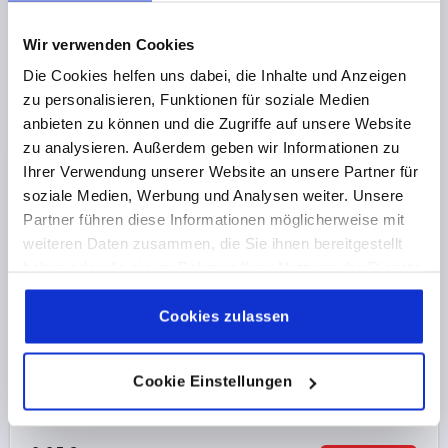
DETAILS
zzgl. MwSt. 
zzgl. Versandkosten
Wir verwenden Cookies
Die Cookies helfen uns dabei, die Inhalte und Anzeigen
K0153
zu personalisieren, Funktionen für soziale Medien
anbieten zu können und die Zugriffe auf unsere Website
zu analysieren. Außerdem geben wir Informationen zu
Ihrer Verwendung unserer Website an unsere Partner für
soziale Medien, Werbung und Analysen weiter. Unsere
Partner führen diese Informationen möglicherweise mit
weiteren Daten zusammen, die Sie ihnen bereitgestellt
STERNGRIFF METALLDETEKTIERBAR, MIT
haben oder die sie im Rahmen Ihrer Nutzung der Dienste
VORSTEHENDER BUCHSE M08X30, D1=40, H=25,
FORM:L MIT AUßENGEWINDE, POLYAMID
gesammelt haben.
Cookie Richtlinien
SCHWARZGRAU RAL7021, KOMP:EDELSTAHL 1.4404
Impressum
|
Datenschutz
|
AGB
Cookies zulassen
FORM=L
GEWINDE=M8
AUSSENDURCHMESSER=40
GEWINDELÄNGE=30
D2=13,5
HÖHE=25
H2=13
H3=10
Cookie Einstellungen
Bestellnummer:
K0153.14508X30