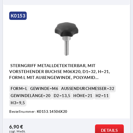
K0153
STERNGRIFF METALLDETEKTIERBAR, MIT
VORSTEHENDER BUCHSE M06X20, D1=32, H=21,
FORM:L MIT AUßENGEWINDE, POLYAMID
SCHWARZGRAU RAL7021, KOMP:EDELSTAHL 1.4404
FORM=L
GEWINDE=M6
AUSSENDURCHMESSER=32
GEWINDELÄNGE=20
D2=13,5
HÖHE=21
H2=11
H3=9,5
Bestellnummer:
K0153.14506X20
6,90 €
DETAILS
zzgl. MwSt. 