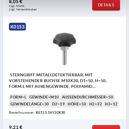
8,05 €
DETAILS
zzgl. MwSt. 
zzgl. Versandkosten
K0153
STERNGRIFF METALLDETEKTIERBAR, MIT
VORSTEHENDER BUCHSE M10X30, D1=50, H=50,
FORM:L MIT AUßENGEWINDE, POLYAMID
SCHWARZGRAU RAL7021, KOMP:EDELSTAHL 1.4404
FORM=L
GEWINDE=M10
AUSSENDURCHMESSER=50
GEWINDELÄNGE=30
D2=19
HÖHE=50
H2=32
H3=12
Bestellnummer:
K0153.14510X30
9,21 €