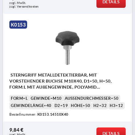
DETAILS
zzgl. MwSt. 
zzgl. Versandkosten
K0153
STERNGRIFF METALLDETEKTIERBAR, MIT
VORSTEHENDER BUCHSE M10X40, D1=50, H=50,
FORM:L MIT AUßENGEWINDE, POLYAMID
SCHWARZGRAU RAL7021, KOMP:EDELSTAHL 1.4404
FORM=L
GEWINDE=M10
AUSSENDURCHMESSER=50
GEWINDELÄNGE=40
D2=19
HÖHE=50
H2=32
H3=12
Bestellnummer:
K0153.14510X40
9,84 €
DETAILS
zzgl. MwSt. 