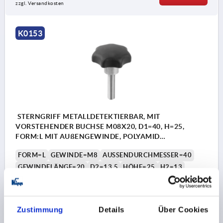
zzgl. Versandkosten
K0153
STERNGRIFF METALLDETEKTIERBAR, MIT
VORSTEHENDER BUCHSE M08X20, D1=40, H=25,
FORM:L MIT AUßENGEWINDE, POLYAMID
SCHWARZGRAU RAL7021, KOMP:EDELSTAHL 1.4404
FORM=L
GEWINDE=M8
AUSSENDURCHMESSER=40
GEWINDELÄNGE=20
D2=13,5
HÖHE=25
H2=13
H3=10
Bestellnummer:
K0153.14508X20
Zustimmung
Details
Über Cookies
7,52 €