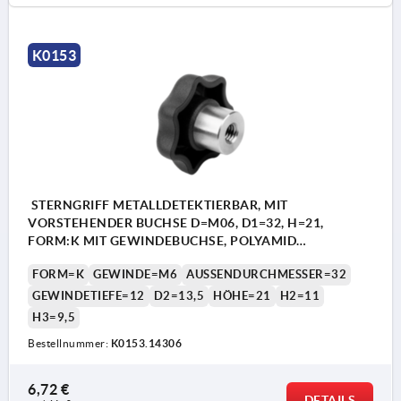
K0153
STERNGRIFF METALLDETEKTIERBAR, MIT
VORSTEHENDER BUCHSE D=M06, D1=32, H=21,
FORM:K MIT GEWINDEBUCHSE, POLYAMID
SCHWARZGRAU RAL7021, KOMP:EDELSTAHL 1.4404
FORM=K
GEWINDE=M6
AUSSENDURCHMESSER=32
GEWINDETIEFE=12
D2=13,5
HÖHE=21
H2=11
H3=9,5
Bestellnummer:
K0153.14306
6,72 €
DETAILS