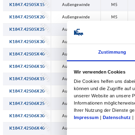
NEU
K1847.42505X15
Außengewinde
M5
NEU
K1847.42505X20
Außengewinde
M5
NEU
K1847.42505X25
Außengewinde
M5
NEU
K1847.42505X30
Außengewinde
M5
NEU
Zustimmung
K1847.42505X40
Außengewinde
M5
NEU
K1847.42506X10
Außengewinde
M6
Wir verwenden Cookies
NEU
K1847.42506X15
Außengewinde
M6
Die Cookies helfen uns dabei
NEU
können und die Zugriffe auf
K1847.42506X20
Außengewinde
M6
unserer Website an unsere Pa
NEU
Informationen möglicherweis
K1847.42506X25
Außengewinde
M6
Ihrer Nutzung der Dienste 
NEU
K1847.42506X30
Außengewinde
M6
Impressum
|
Datenschutz
|
NEU
K1847.42506X40
Außengewinde
M6