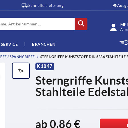
Schnelle Lieferung
Ausge
ME
Anme
SERVICE
BRANCHEN
FFE / SPANNGRIFFE
STERNGRIFFE KUNSTSTOFF DIN 6336 STAHLTEILE
K1847
U
Sterngriffe Kunst
Stahlteile Edelsta
ab
0,86 €