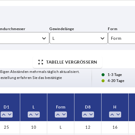
L
Form
10
L
TABELLE VERGRÖSSERN
15
ßigen Abständen mehrmals täglich aktualisiert.
20
1-3 Tage
Bestellung erfahren Sie das bestätigte
4-20 Tage
25
30
D1
L
Form
D8
H
40
45
25
10
L
12
16
50