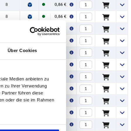
8
0,86 €
8
0,86 €
8
0,87 €
8
0,88 €
Über Cookies
8
0,89 €
8
0,86 €
8
0,86 €
ziale Medien anbieten zu
en zu Ihrer Verwendung
8
0,86 €
 Partner führen diese
ben oder die sie im Rahmen
8
0,87 €
8
0,88 €
8
0,89 €