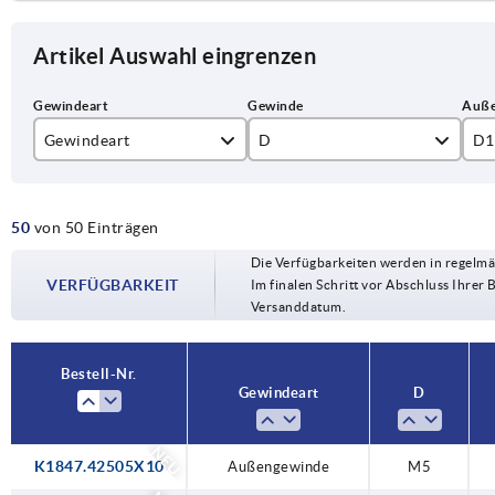
Artikel Auswahl eingrenzen
Gewindeart
D
D1
Außengewinde
M5
25
50
von 50 Einträgen
M6
32
Die Verfügbarkeiten werden in regelmä
M8
40
VERFÜGBARKEIT
Im finalen Schritt vor Abschluss Ihrer 
Versanddatum.
M10
50
M12
Bestell-Nr.
Gewindeart
D
NEU
K1847.42505X10
Außengewinde
M5