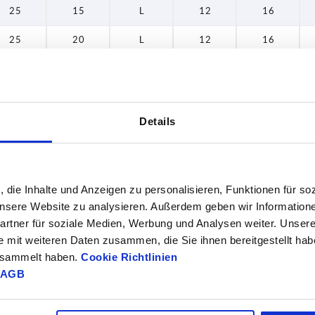
25
15
L
12
16
60
25
20
L
12
16
25
25
L
12
16
25
30
L
12
16
Details
25
40
L
12
16
25
10
L
12
16
25
15
L
12
16
, die Inhalte und Anzeigen zu personalisieren, Funktionen für so
 unsere Website zu analysieren. Außerdem geben wir Information
25
20
L
12
16
rtner für soziale Medien, Werbung und Analysen weiter. Unsere
e mit weiteren Daten zusammen, die Sie ihnen bereitgestellt ha
25
25
L
12
16
gesammelt haben.
Cookie Richtlinien
25
30
L
12
16
AGB
25
40
L
12
16