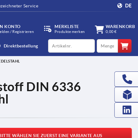
DE
zeichneter Service
IN KONTO
MERKLISTE
WARENKORB
lden / Registrieren
Produkte merken
0,00 €
productCode
qty
Direktbestellung
 EDELSTAHL
stoff DIN 6336
hl
BITTE WÄHLEN SIE ZUERST EINE VARIANTE AUS