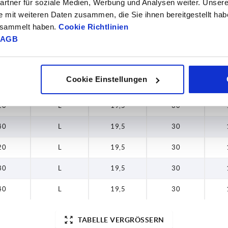
40
L
15
23
rtner für soziale Medien, Werbung und Analysen weiter. Unsere
e mit weiteren Daten zusammen, die Sie ihnen bereitgestellt ha
20
L
15
23
gesammelt haben.
Cookie Richtlinien
AGB
40
L
15
23
20
L
19,5
30
Cookie Einstellungen
40
L
19,5
30
20
L
19,5
30
40
L
19,5
30
20
L
19,5
30
30
L
19,5
30
40
L
19,5
30
TABELLE VERGRÖSSERN