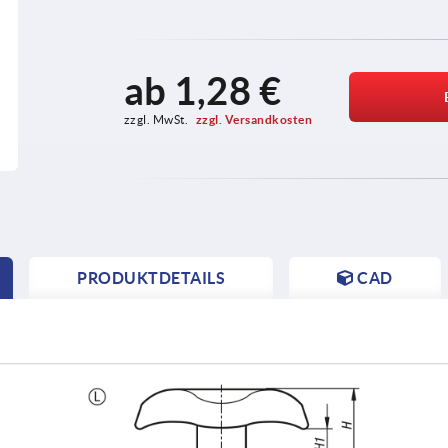
ab
1,28 €
zzgl. MwSt. 
zzgl. Versandkosten
PRODUKTDETAILS
CAD