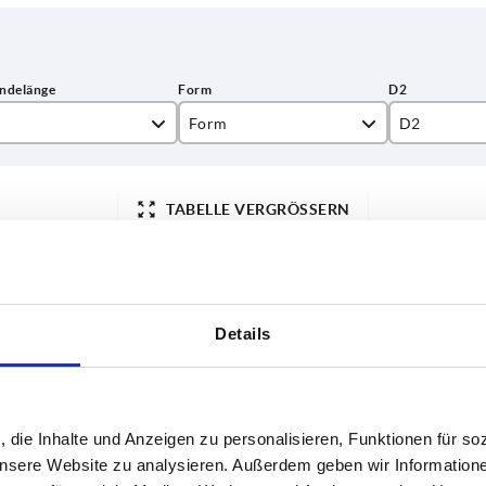
Form
D2
L
15
TABELLE VERGRÖSSERN
19,5
ßigen Abständen mehrmals täglich aktualisiert.
1-3 Tage
Bestellung erfahren Sie das bestätigte
4-20 Tage
Details
L
Form
D2
H
, die Inhalte und Anzeigen zu personalisieren, Funktionen für so
20
L
15
23
 unsere Website zu analysieren. Außerdem geben wir Information