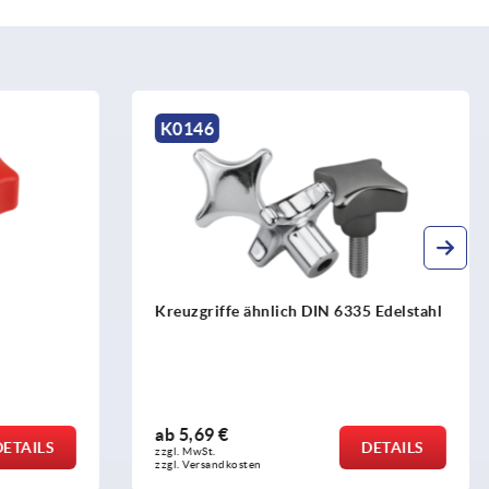
K0280
5 Edelstahl
Spanngriffe hoch
ab
2,13 €
DETAILS
DETAILS
zzgl. MwSt. 
zzgl. Versandkosten