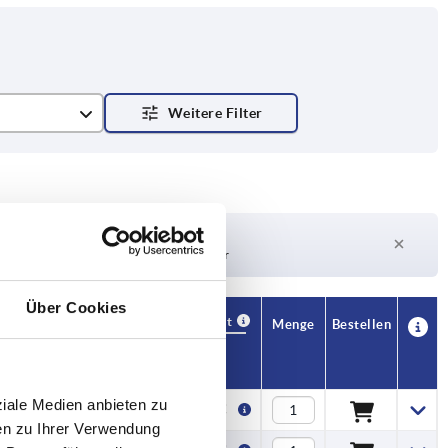
Lieferzeit auf Anfrage
Derzeit nicht auf Lager
Über Cookies
Verfügbarkeit
CAD
Menge
Bestellen
H1
Preis
ziale Medien anbieten zu
10
1,28 €
en zu Ihrer Verwendung