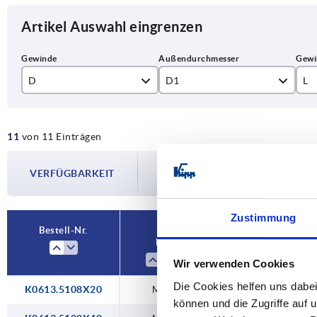
Artikel Auswahl eingrenzen
D
D1
L
M8
51
20
11
von 11 Einträgen
M10
76
30
Die Verfügbarkeiten werden in regelmä
M12
40
VERFÜGBARKEIT
Im finalen Schritt vor Abschluss Ihrer 
Versanddatum.
Zustimmung
Bestell-Nr.
D
D1
Wir verwenden Cookies
Die Cookies helfen uns dabei
K0613.5108X20
M8
51
können und die Zugriffe auf