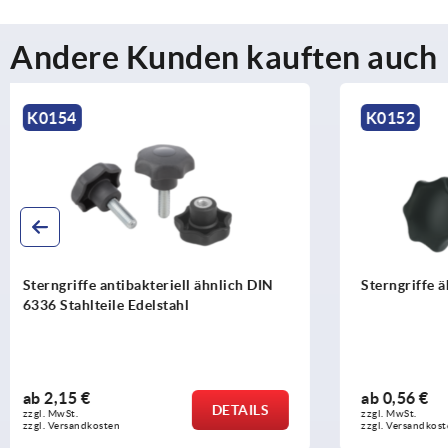
Andere Kunden kauften auch
K0152
K1378
Sterngriffe ähnlich DIN 6336
Fünfsterngr
abschließb
ab
0,56 €
ab
17,38 €
DETAILS
zzgl. MwSt. 
zzgl. MwSt. 
zzgl. Versandkosten
zzgl. Versandko