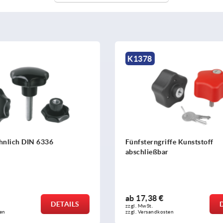
K0146
iffe Kunststoff
Kreuzgriffe ähnlich DIN 633
ar
ab
5,69 €
DETAILS
zzgl. MwSt. 
sten
zzgl. Versandkosten