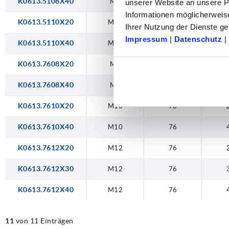
K0613.5108X40
M8
51
unserer Website an unsere Pa
Informationen möglicherweis
K0613.5110X20
M10
51
Ihrer Nutzung der Dienste 
Impressum
|
Datenschutz
|
K0613.5110X40
M10
51
K0613.7608X20
M8
76
K0613.7608X40
M8
76
K0613.7610X20
M10
76
K0613.7610X40
M10
76
K0613.7612X20
M12
76
K0613.7612X30
M12
76
K0613.7612X40
M12
76
11
von 11 Einträgen