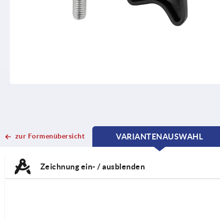
zur Formenübersicht
VARIANTENAUSWAHL
CURRENT
CURRENT
TAB:
TAB:
Zeichnung ein- / ausblenden