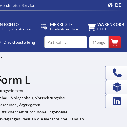
DE
zeichneter Service
IN KONTO
MERKLISTE
WARENKORB
lden / Registrieren
Produkte merken
0,00 €
productCode
qty
Direktbestellung
 L
 Form L
gungselement
bau, Anlagenbau, Vorrichtungsbau
Maschinen, Aggregaten
riffsicherheit durch hohe Ergonomie
fbewegungen ideal an die menschliche Hand an