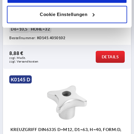
GEWINDE=M10
AUSSENDURCHMESSER=50
Cookie Einstellungen
GEWINDETIEFE=18
FORM=D
OBERFLÄCHE GRUNDKÖRPER=POLIERT
D2=18
D6=10,5
HÖHE=32
Bestellnummer:
K0145.4050102
8,88 €
DETAILS
zzgl. MwSt. 
zzgl. Versandkosten
K0145 D
KREUZGRIFF DIN6335 D=M12, D1=63, H=40, FORM:D,