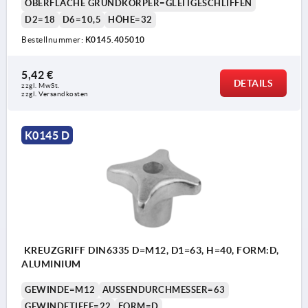
OBERFLÄCHE GRUNDKÖRPER=GLEITGESCHLIFFEN
D2=18
D6=10,5
HÖHE=32
Bestellnummer:
K0145.405010
5,42 €
DETAILS
zzgl. MwSt. 
zzgl. Versandkosten
K0145 D
KREUZGRIFF DIN6335 D=M12, D1=63, H=40, FORM:D,
ALUMINIUM
GEWINDE=M12
AUSSENDURCHMESSER=63
GEWINDETIEFE=22
FORM=D