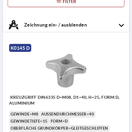
FILTER
Zeichnung ein- / ausblenden
K0145 D
KREUZGRIFF DIN6335 D=M08, D1=40, H=25, FORM:D,
ALUMINIUM
GEWINDE=M8
AUSSENDURCHMESSER=40
GEWINDETIEFE=15
FORM=D
OBERFLÄCHE GRUNDKÖRPER=GLEITGESCHLIFFEN