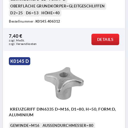
OBERFLÄCHE GRUNDKÖRPER=GLEITGESCHLIFFEN
D2=25
D6=13
HÖHE=40
Bestellnummer:
K0145.406312
7,40 €
DETAILS
zzgl. MwSt. 
zzgl. Versandkosten
K0145 D
KREUZGRIFF DIN6335 D=M16, D1=80, H=50, FORM:D,
ALUMINIUM
GEWINDE=M16
AUSSENDURCHMESSER=80