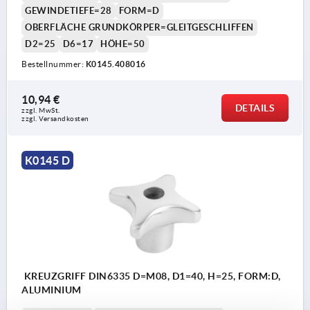
GEWINDETIEFE=28
FORM=D
OBERFLÄCHE GRUNDKÖRPER=GLEITGESCHLIFFEN
D2=25
D6=17
HÖHE=50
Bestellnummer:
K0145.408016
10,94 €
DETAILS
zzgl. MwSt. 
zzgl. Versandkosten
K0145 D
KREUZGRIFF DIN6335 D=M08, D1=40, H=25, FORM:D,
ALUMINIUM