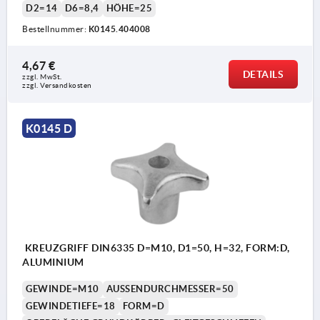
D2=14
D6=8,4
HÖHE=25
Bestellnummer:
K0145.404008
4,67 €
DETAILS
zzgl. MwSt. 
zzgl. Versandkosten
K0145 D
KREUZGRIFF DIN6335 D=M10, D1=50, H=32, FORM:D,
ALUMINIUM
GEWINDE=M10
AUSSENDURCHMESSER=50
GEWINDETIEFE=18
FORM=D