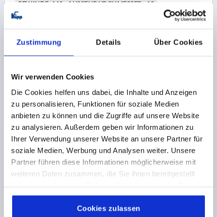
GEWINDE=M8
AUSSENDURCHMESSER=40
GEWINDETIEFE=15
FORM=D
OBERFLÄCHE GRUNDKÖRPER=POLIERT
D2=14
D6=8,4
HÖHE=25
Zustimmung
Details
Über Cookies
Bestellnummer:
K0145.4040082
Wir verwenden Cookies
7,85 €
DETAILS
zzgl. MwSt. 
Die Cookies helfen uns dabei, die Inhalte und Anzeigen
zzgl. Versandkosten
zu personalisieren, Funktionen für soziale Medien
anbieten zu können und die Zugriffe auf unsere Website
K0145 D
zu analysieren. Außerdem geben wir Informationen zu
Ihrer Verwendung unserer Website an unsere Partner für
soziale Medien, Werbung und Analysen weiter. Unsere
Partner führen diese Informationen möglicherweise mit
weiteren Daten zusammen, die Sie ihnen bereitgestellt
haben oder die sie im Rahmen Ihrer Nutzung der Dienste
gesammelt haben.
Cookie Richtlinien
KREUZGRIFF DIN6335 D=M10, D1=50, H=32, FORM:D,
Impressum
|
Datenschutz
|
AGB
Cookies zulassen
ALUMINIUM