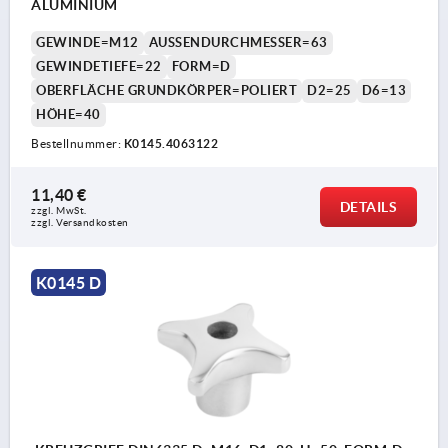
ALUMINIUM
GEWINDE=M12
AUSSENDURCHMESSER=63
GEWINDETIEFE=22
FORM=D
OBERFLÄCHE GRUNDKÖRPER=POLIERT
D2=25
D6=13
HÖHE=40
Bestellnummer:
K0145.4063122
11,40 €
DETAILS
zzgl. MwSt. 
zzgl. Versandkosten
K0145 D