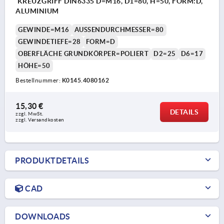
KREUZGRIFF DIN6335 D=M16, D1=80, H=50, FORM:D,
ALUMINIUM
GEWINDE=M16
AUSSENDURCHMESSER=80
GEWINDETIEFE=28
FORM=D
OBERFLÄCHE GRUNDKÖRPER=POLIERT
D2=25
D6=17
HÖHE=50
Bestellnummer:
K0145.4080162
15,30 €
DETAILS
zzgl. MwSt. 
zzgl. Versandkosten
PRODUKTDETAILS
CAD
DOWNLOADS