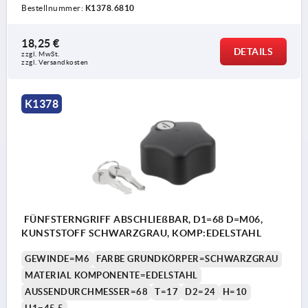
Bestellnummer:
K1378.6810
18,25 €
DETAILS
zzgl. MwSt. 
zzgl. Versandkosten
K1378
FÜNFSTERNGRIFF ABSCHLIEßBAR, D1=68 D=M06,
KUNSTSTOFF SCHWARZGRAU, KOMP:EDELSTAHL
GEWINDE=M6
FARBE GRUNDKÖRPER=SCHWARZGRAU
MATERIAL KOMPONENTE=EDELSTAHL
AUSSENDURCHMESSER=68
T=17
D2=24
H=10