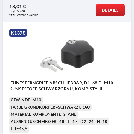
18,01 €
DETAILS
zzgl. MwSt. 
zzgl. Versandkosten
K1378
FÜNFSTERNGRIFF ABSCHLIEßBAR, D1=68 D=M10,
KUNSTSTOFF SCHWARZGRAU, KOMP:STAHL
GEWINDE=M10
FARBE GRUNDKÖRPER=SCHWARZGRAU
MATERIAL KOMPONENTE=STAHL
AUSSENDURCHMESSER=68
T=17
D2=24
H=10
H1=45,5