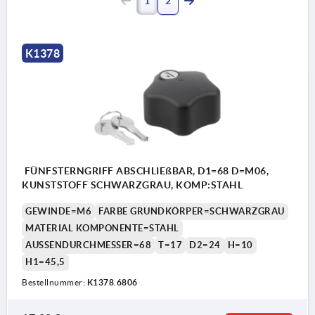
1
2
K1378
FÜNFSTERNGRIFF ABSCHLIEßBAR, D1=68 D=M06,
KUNSTSTOFF SCHWARZGRAU, KOMP:STAHL
GEWINDE=M6
FARBE GRUNDKÖRPER=SCHWARZGRAU
MATERIAL KOMPONENTE=STAHL
AUSSENDURCHMESSER=68
T=17
D2=24
H=10
H1=45,5
Bestellnummer:
K1378.6806