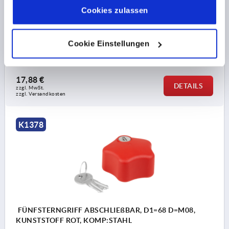
GEWINDE=M6
FARBE GRUNDKÖRPER=ROT
Impressum
|
Datenschutz
|
AGB
Cookies zulassen
MATERIAL KOMPONENTE=STAHL
AUSSENDURCHMESSER=68
T=17
D2=24
H=10
H1=45,5
Cookie Einstellungen
Bestellnummer:
K1378.846806
17,88 €
DETAILS
zzgl. MwSt. 
zzgl. Versandkosten
K1378
FÜNFSTERNGRIFF ABSCHLIEßBAR, D1=68 D=M08,
KUNSTSTOFF ROT, KOMP:STAHL