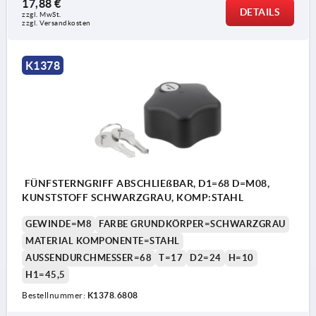
17,88 €
DETAILS
zzgl. MwSt. 
zzgl. Versandkosten
K1378
FÜNFSTERNGRIFF ABSCHLIEßBAR, D1=68 D=M08,
KUNSTSTOFF SCHWARZGRAU, KOMP:STAHL
GEWINDE=M8
FARBE GRUNDKÖRPER=SCHWARZGRAU
MATERIAL KOMPONENTE=STAHL
AUSSENDURCHMESSER=68
T=17
D2=24
H=10
H1=45,5
Bestellnummer:
K1378.6808