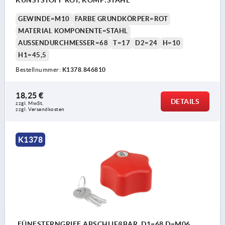
KUNSTSTOFF ROT, KOMP:STAHL
GEWINDE=M10
FARBE GRUNDKÖRPER=ROT
MATERIAL KOMPONENTE=STAHL
AUSSENDURCHMESSER=68
T=17
D2=24
H=10
H1=45,5
Bestellnummer:
K1378.846810
18,25 €
DETAILS
zzgl. MwSt. 
zzgl. Versandkosten
K1378
FÜNFSTERNGRIFF ABSCHLIEßBAR, D1=68 D=M06,