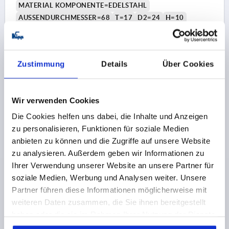
MATERIAL KOMPONENTE=EDELSTAHL
AUSSENDURCHMESSER=68
T=17
D2=24
H=10
H1=45,5
Bestellnummer:
K1378.06810
Zustimmung
Details
Über Cookies
20,10 €
DETAILS
zzgl. MwSt. 
zzgl. Versandkosten
Wir verwenden Cookies
K1378
Die Cookies helfen uns dabei, die Inhalte und Anzeigen
zu personalisieren, Funktionen für soziale Medien
anbieten zu können und die Zugriffe auf unsere Website
zu analysieren. Außerdem geben wir Informationen zu
Ihrer Verwendung unserer Website an unsere Partner für
soziale Medien, Werbung und Analysen weiter. Unsere
Partner führen diese Informationen möglicherweise mit
FÜNFSTERNGRIFF ABSCHLIEßBAR, D1=68 D=M06,
weiteren Daten zusammen, die Sie ihnen bereitgestellt
KUNSTSTOFF ROT, KOMP:STAHL
haben oder die sie im Rahmen Ihrer Nutzung der Dienste
gesammelt haben.
Cookie Richtlinien