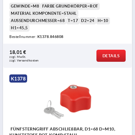
GEWINDE=M8
FARBE GRUNDKÖRPER=ROT
MATERIAL KOMPONENTE=STAHL
AUSSENDURCHMESSER=68
T=17
D2=24
H=10
H1=45,5
Bestellnummer:
K1378.846808
18,01 €
DETAILS
zzgl. MwSt. 
zzgl. Versandkosten
K1378
FÜNFSTERNGRIFF ABSCHLIEßBAR, D1=68 D=M10,