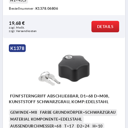
H1=45,5
Bestellnummer:
K1378.06806
19,68 €
DETAILS
zzgl. MwSt. 
zzgl. Versandkosten
K1378
FÜNFSTERNGRIFF ABSCHLIEßBAR, D1=68 D=M08,
KUNSTSTOFF SCHWARZGRAU, KOMP:EDELSTAHL
GEWINDE=M8
FARBE GRUNDKÖRPER=SCHWARZGRAU
MATERIAL KOMPONENTE=EDELSTAHL
AUSSENDURCHMESSER=68
T=17
D2=24
H=10