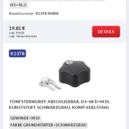
H1=45,5
Bestellnummer:
K1378.06808
19,81 €
DETAILS
zzgl. MwSt. 
zzgl. Versandkosten
K1378
FÜNFSTERNGRIFF ABSCHLIEßBAR, D1=68 D=M10,
KUNSTSTOFF SCHWARZGRAU, KOMP:EDELSTAHL
GEWINDE=M10
FARBE GRUNDKÖRPER=SCHWARZGRAU