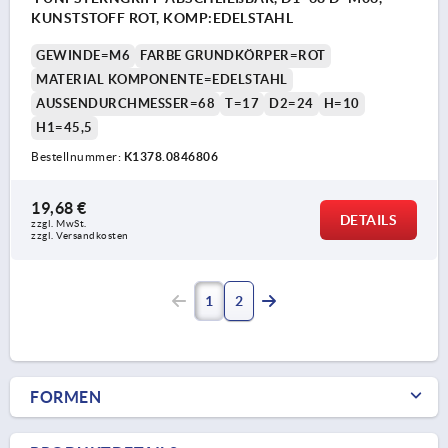
KUNSTSTOFF ROT, KOMP:EDELSTAHL
GEWINDE=M6
FARBE GRUNDKÖRPER=ROT
MATERIAL KOMPONENTE=EDELSTAHL
AUSSENDURCHMESSER=68
T=17
D2=24
H=10
H1=45,5
Bestellnummer:
K1378.0846806
19,68 €
DETAILS
zzgl. MwSt. 
zzgl. Versandkosten
1
2
FORMEN