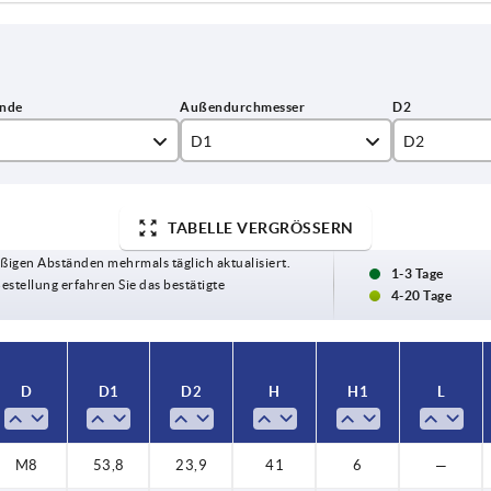
D1
D2
8
53,8
23,9
TABELLE VERGRÖSSERN
0
67,7
ßigen Abständen mehrmals täglich aktualisiert.
1-3 Tage
Bestellung erfahren Sie das bestätigte
4-20 Tage
D
D1
D2
H
H1
L
M8
53,8
23,9
41
6
—