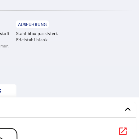
AUSFÜHRUNG
toff.
Stahl blau passiviert.
Edelstahl blank.
mer.
klasse
S