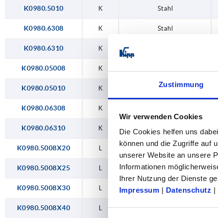
K0980.5010
K
Stahl
K0980.6308
K
Stahl
K0980.6310
K
Stahl
K0980.05008
K
Edelstahl
Zustimmung
K0980.05010
K
Edelstahl
K0980.06308
K
Edelstahl
Wir verwenden Cookies
K0980.06310
K
Edelstahl
Die Cookies helfen uns dabei
können und die Zugriffe auf
K0980.5008X20
L
Stahl
unserer Website an unsere Pa
Informationen möglicherweis
K0980.5008X25
L
Stahl
Ihrer Nutzung der Dienste 
K0980.5008X30
L
Stahl
Impressum
|
Datenschutz
|
K0980.5008X40
L
Stahl