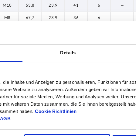
M10
53,8
23,9
41
6
—
M8
67,7
23,9
36
6
—
M10
67,7
23,9
36
6
—
M8
53,8
23,9
41
6
—
Details
M10
53,8
23,9
41
6
—
M8
67,7
23,9
36
6
—
M10
67,7
23,9
36
6
—
, die Inhalte und Anzeigen zu personalisieren, Funktionen für so
 unsere Website zu analysieren. Außerdem geben wir Information
M8
53,8
23,9
41
6
20
rtner für soziale Medien, Werbung und Analysen weiter. Unsere
e mit weiteren Daten zusammen, die Sie ihnen bereitgestellt ha
M8
53,8
23,9
41
6
25
gesammelt haben.
Cookie Richtlinien
M8
53,8
23,9
41
6
30
AGB
M8
53,8
23,9
41
6
40