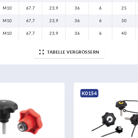
M10
67,7
23,9
36
6
25
M10
67,7
23,9
36
6
30
M10
67,7
23,9
36
6
40
TABELLE VERGRÖSSERN
K0154