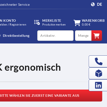
DE
zeichneter Service
IN KONTO
MERKLISTE
WARENKORB
lden / Registrieren
Produkte merken
0,00 €
productCode
qty
Direktbestellung
2K ergonomisch
BITTE WÄHLEN SIE ZUERST EINE VARIANTE AUS