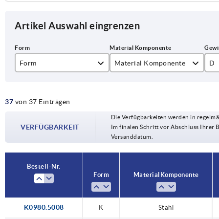
Artikel Auswahl eingrenzen
Form
Material Komponente
D
K
Edelstahl
M
37
von 37 Einträgen
L
Stahl
M1
Die Verfügbarkeiten werden in regelmä
VERFÜGBARKEIT
Im finalen Schritt vor Abschluss Ihrer 
Versanddatum.
Bestell-Nr.
Form
Material Komponente
K0980.5008
K
Stahl