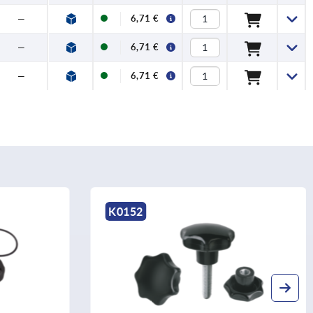
—
6,71 €
—
6,71 €
—
6,71 €
K0152