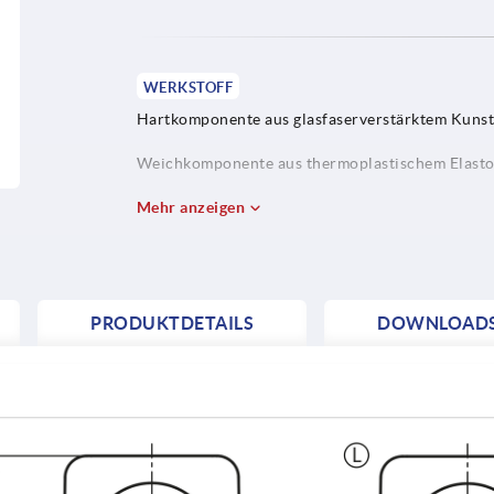
WERKSTOFF
Hartkomponente aus glasfaserverstärktem Kunsts
Weichkomponente aus thermoplastischem Elasto
Buchse bzw. Gewindebolzen aus Stahl Festigkeits
Mehr anzeigen
5.8 oder Edelstahl 1.4305.
PRODUKTDETAILS
DOWNLOAD