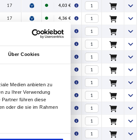
17
4,03 €
17
4,36 €
17
4,36 €
17
4,53 €
Über Cookies
17
4,53 €
17
4,84 €
17
4,84 €
ziale Medien anbieten zu
en zu Ihrer Verwendung
—
5,38 €
 Partner führen diese
ben oder die sie im Rahmen
—
5,38 €
—
5,50 €
—
5,50 €