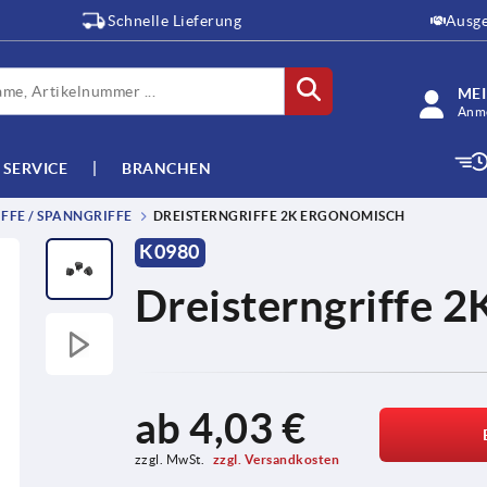
Schnelle Lieferung
Ausge
ME
Anme
SERVICE
BRANCHEN
FFE / SPANNGRIFFE
DREISTERNGRIFFE 2K ERGONOMISCH
K0980
Dreisterngriffe 
ab
4,03 €
zzgl. MwSt. 
zzgl. Versandkosten