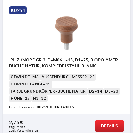
K0251
PILZKNOPF GR.2, D=M06 L=15, D1=25, BIOPOLYMER
BUCHE NATUR, KOMP:EDELSTAHL BLANK
GEWINDE=M6
AUSSENDURCHMESSER=25
GEWINDELÄNGE=15
FARBE GRUNDKÖRPER=BUCHE NATUR
D2=14
D3=23
HÖHE=25
H1=12
Bestellnummer:
K0251.10006143X15
2,75 €
DETAILS
zzgl. MwSt. 
zzgl. Versandkosten