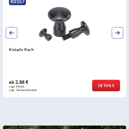
K0251
Pilzknöpfe Kunststoff mit Außengewinde und Deckel
ab
1,17 €
DETAILS
zzgl. MwSt. 
zzgl. Versandkosten