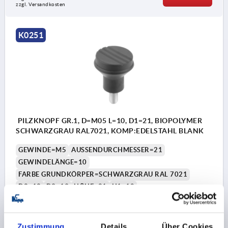
zzgl. Versandkosten
K0251
PILZKNOPF GR.1, D=M05 L=10, D1=21, BIOPOLYMER
SCHWARZGRAU RAL7021, KOMP:EDELSTAHL BLANK
GEWINDE=M5
AUSSENDURCHMESSER=21
GEWINDELÄNGE=10
FARBE GRUNDKÖRPER=SCHWARZGRAU RAL 7021
D2=12
D3=19
HÖHE=21
H1=10
Bestellnummer:
K0251.1000590X10
Zustimmung
Details
Über Cookies
1,96 €