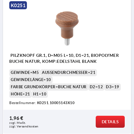
K0251
PILZKNOPF GR.1, D=M05 L=10, D1=21, BIOPOLYMER
BUCHE NATUR, KOMP:EDELSTAHL BLANK
GEWINDE=M5
AUSSENDURCHMESSER=21
GEWINDELÄNGE=10
FARBE GRUNDKÖRPER=BUCHE NATUR
D2=12
D3=19
HÖHE=21
H1=10
Bestellnummer:
K0251.10005143X10
1,96 €
DETAILS
zzgl. MwSt. 
zzgl. Versandkosten