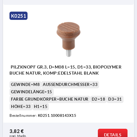
K0251
PILZKNOPF GR.3, D=M08 L=15, D1=33, BIOPOLYMER
BUCHE NATUR, KOMP:EDELSTAHL BLANK
GEWINDE=M8
AUSSENDURCHMESSER=33
GEWINDELÄNGE=15
FARBE GRUNDKÖRPER=BUCHE NATUR
D2=18
D3=31
HÖHE=33
H1=15
Bestellnummer:
K0251.10008143X15
3,82 €
DETAILS
zzgl. MwSt. 