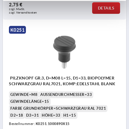
2,75 €
DETAILS
zzgl. MwSt. 
zzgl. Versandkosten
K0251
PILZKNOPF GR.3, D=M08 L=15, D1=33, BIOPOLYMER
SCHWARZGRAU RAL7021, KOMP:EDELSTAHL BLANK
GEWINDE=M8
AUSSENDURCHMESSER=33
GEWINDELÄNGE=15
FARBE GRUNDKÖRPER=SCHWARZGRAU RAL 7021
D2=18
D3=31
HÖHE=33
H1=15
Bestellnummer:
K0251.1000890X15