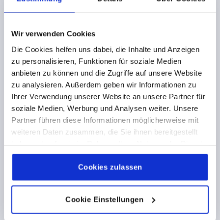
DETAILS
zzgl. MwSt. 
zzgl. Versandkosten
Wir verwenden Cookies
K0251
Die Cookies helfen uns dabei, die Inhalte und Anzeigen
zu personalisieren, Funktionen für soziale Medien
anbieten zu können und die Zugriffe auf unsere Website
zu analysieren. Außerdem geben wir Informationen zu
Ihrer Verwendung unserer Website an unsere Partner für
soziale Medien, Werbung und Analysen weiter. Unsere
Partner führen diese Informationen möglicherweise mit
PILZKNOPF GR.2, D=M06 L=15, D1=25, BIOPOLYMER
weiteren Daten zusammen, die Sie ihnen bereitgestellt
SCHWARZGRAU RAL7021, KOMP:EDELSTAHL BLANK
haben oder die sie im Rahmen Ihrer Nutzung der Dienste
GEWINDE=M6
AUSSENDURCHMESSER=25
gesammelt haben.
Cookie Richtlinien
GEWINDELÄNGE=15
Impressum
|
Datenschutz
|
AGB
Cookies zulassen
FARBE GRUNDKÖRPER=SCHWARZGRAU RAL 7021
D2=14
D3=23
HÖHE=25
H1=12
Cookie Einstellungen
Bestellnummer:
K0251.1000690X15