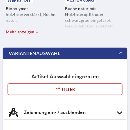
WERKSTOFF
AUSFÜHRUNG
Biopolymer
Buche natur mit
holzfaserverstärkt, Buche
Holzfaseroptik oder
natur.
schwarzgrau eingefärbt.
Gewindebolzen Edelstahl
Biopolymer glasfaserverstärkt,
Mehr anzeigen
blank.
schwarzgrau.
Gewindebolzen Edelstahl
VARIANTENAUSWAHL
1.4305.
Artikel Auswahl eingrenzen
FILTER
Zeichnung ein- / ausblenden