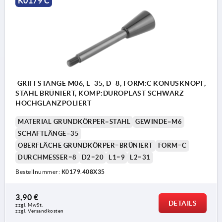
K0179 C
GRIFFSTANGE M06, L=35, D=8, FORM:C KONUSKNOPF,
STAHL BRÜNIERT, KOMP:DUROPLAST SCHWARZ
HOCHGLANZPOLIERT
MATERIAL GRUNDKÖRPER=STAHL
GEWINDE=M6
SCHAFTLÄNGE=35
OBERFLÄCHE GRUNDKÖRPER=BRÜNIERT
FORM=C
DURCHMESSER=8
D2=20
L1=9
L2=31
Bestellnummer:
K0179.408X35
3,90 €
DETAILS
zzgl. MwSt. 
zzgl. Versandkosten