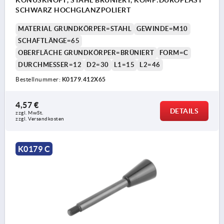
KONUSKNOPF, STAHL BRÜNIERT, KOMP:DUROPLAST
SCHWARZ HOCHGLANZPOLIERT
MATERIAL GRUNDKÖRPER=STAHL
GEWINDE=M10
SCHAFTLÄNGE=65
OBERFLÄCHE GRUNDKÖRPER=BRÜNIERT
FORM=C
DURCHMESSER=12
D2=30
L1=15
L2=46
Bestellnummer:
K0179.412X65
4,57 €
DETAILS
zzgl. MwSt. 
zzgl. Versandkosten
K0179 C