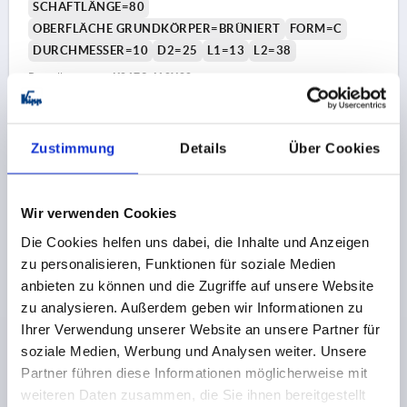
SCHAFTLÄNGE=80
OBERFLÄCHE GRUNDKÖRPER=BRÜNIERT
FORM=C
DURCHMESSER=10
D2=25
L1=13
L2=38
Bestellnummer:
K0179.410X80
4,35 €
DETAILS
zzgl. MwSt. 
Zustimmung
Details
Über Cookies
zzgl. Versandkosten
K0179 C
Wir verwenden Cookies
Die Cookies helfen uns dabei, die Inhalte und Anzeigen
zu personalisieren, Funktionen für soziale Medien
anbieten zu können und die Zugriffe auf unsere Website
zu analysieren. Außerdem geben wir Informationen zu
Ihrer Verwendung unserer Website an unsere Partner für
soziale Medien, Werbung und Analysen weiter. Unsere
GRIFFSTANGE M08, L=100, D=10, FORM:C
Partner führen diese Informationen möglicherweise mit
KONUSKNOPF, STAHL BRÜNIERT, KOMP:DUROPLAST
SCHWARZ HOCHGLANZPOLIERT
weiteren Daten zusammen, die Sie ihnen bereitgestellt