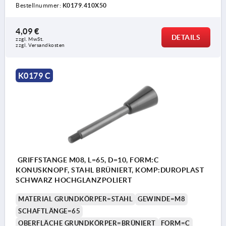
Bestellnummer:
K0179.410X50
4,09 €
DETAILS
zzgl. MwSt. 
zzgl. Versandkosten
K0179 C
GRIFFSTANGE M08, L=65, D=10, FORM:C
KONUSKNOPF, STAHL BRÜNIERT, KOMP:DUROPLAST
SCHWARZ HOCHGLANZPOLIERT
MATERIAL GRUNDKÖRPER=STAHL
GEWINDE=M8
SCHAFTLÄNGE=65
OBERFLÄCHE GRUNDKÖRPER=BRÜNIERT
FORM=C