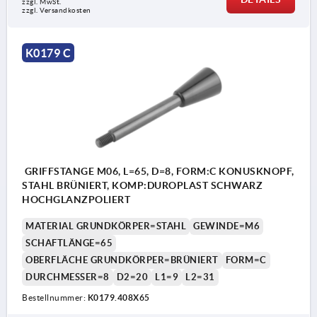
zzgl. MwSt. 
zzgl. Versandkosten
K0179 C
GRIFFSTANGE M06, L=65, D=8, FORM:C KONUSKNOPF,
STAHL BRÜNIERT, KOMP:DUROPLAST SCHWARZ
HOCHGLANZPOLIERT
MATERIAL GRUNDKÖRPER=STAHL
GEWINDE=M6
SCHAFTLÄNGE=65
OBERFLÄCHE GRUNDKÖRPER=BRÜNIERT
FORM=C
DURCHMESSER=8
D2=20
L1=9
L2=31
Bestellnummer:
K0179.408X65