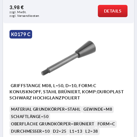
3,98 €
DETAILS
zzgl. MwSt. 
zzgl. Versandkosten
K0179 C
GRIFFSTANGE M08, L=50, D=10, FORM:C
KONUSKNOPF, STAHL BRÜNIERT, KOMP:DUROPLAST
SCHWARZ HOCHGLANZPOLIERT
MATERIAL GRUNDKÖRPER=STAHL
GEWINDE=M8
SCHAFTLÄNGE=50
OBERFLÄCHE GRUNDKÖRPER=BRÜNIERT
FORM=C
DURCHMESSER=10
D2=25
L1=13
L2=38