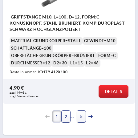
GRIFFSTANGE M10, L=100, D=12, FORM:C
KONUSKNOPF, STAHL BRÜNIERT, KOMP:DUROPLAST
SCHWARZ HOCHGLANZPOLIERT
MATERIAL GRUNDKÖRPER=STAHL
GEWINDE=M10
SCHAFTLÄNGE=100
OBERFLÄCHE GRUNDKÖRPER=BRÜNIERT
FORM=C
DURCHMESSER=12
D2=30
L1=15
L2=46
Bestellnummer:
K0179.412X100
4,90 €
DETAILS
zzgl. MwSt. 
zzgl. Versandkosten
1
2
5