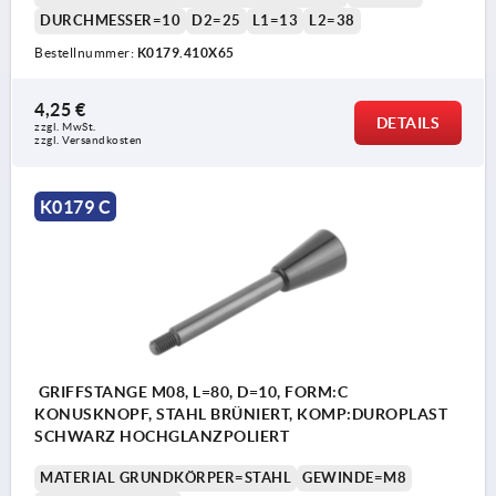
DURCHMESSER=10
D2=25
L1=13
L2=38
Bestellnummer:
K0179.410X65
4,25 €
DETAILS
zzgl. MwSt. 
zzgl. Versandkosten
K0179 C
GRIFFSTANGE M08, L=80, D=10, FORM:C
KONUSKNOPF, STAHL BRÜNIERT, KOMP:DUROPLAST
SCHWARZ HOCHGLANZPOLIERT
MATERIAL GRUNDKÖRPER=STAHL
GEWINDE=M8