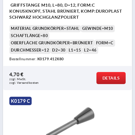
GRIFFSTANGE M10, L=80, D=12, FORM:C
KONUSKNOPF, STAHL BRÜNIERT, KOMP:DUROPLAST
SCHWARZ HOCHGLANZPOLIERT
MATERIAL GRUNDKÖRPER=STAHL
GEWINDE=M10
SCHAFTLÄNGE=80
OBERFLÄCHE GRUNDKÖRPER=BRÜNIERT
FORM=C
DURCHMESSER=12
D2=30
L1=15
L2=46
Bestellnummer:
K0179.412X80
4,70 €
DETAILS
zzgl. MwSt. 
zzgl. Versandkosten
K0179 C