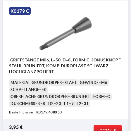
K0179 C
GRIFFSTANGE M06, L=50, D=8, FORM:C KONUSKNOPF,
STAHL BRÜNIERT, KOMP:DUROPLAST SCHWARZ
HOCHGLANZPOLIERT
MATERIAL GRUNDKÖRPER=STAHL
GEWINDE=M6
SCHAFTLÄNGE=50
OBERFLÄCHE GRUNDKÖRPER=BRÜNIERT
FORM=C
DURCHMESSER=8
D2=20
L1=9
L2=31
Bestellnummer:
K0179.408X50
3,95 €
DETAILS