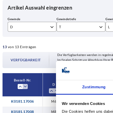
Artikel Auswahl eingrenzen
D
T
L
M6
12
18
13
von 13 Einträgen
M8
14
20
Die Verfügbarkeiten werden in regelmä
M10
21
24
VERFÜGBARKEIT
Im finalen Schritt vor Abschluss Ihrer 
Versanddatum.
M12
22
30
Bestell-Nr.
D
T
L
Zustimmung
K0181.17006
M6
12
—
Wir verwenden Cookies
Die Cookies helfen uns dabei
K0181.17008
M8
14
—