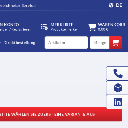
DE
zeichneter Service
IN KONTO
MERKLISTE
WARENKORB
lden / Registrieren
Produkte merken
0,00 €
productCode
qty
Direktbestellung
BITTE WÄHLEN SIE ZUERST EINE VARIANTE AUS