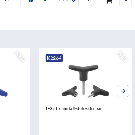
NEU
NEU
K2264
r
T-Griffe metall-detektierbar