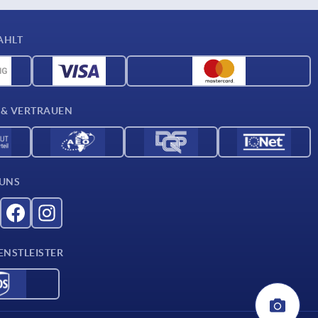
AHLT
 & VERTRAUEN
 UNS
ENSTLEISTER