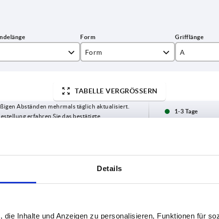
Form
A
K
70
TABELLE VERGRÖSSERN
L
80
ßigen Abständen mehrmals täglich aktualisiert.
90
1-3 Tage
Bestellung erfahren Sie das bestätigte
4-20 Tage
Form
A
B
D3
H
Details
K
70
22
19,6
38,8
, die Inhalte und Anzeigen zu personalisieren, Funktionen für so
K
70
22
19,6
38,8