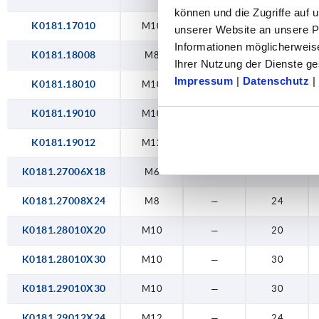
können und die Zugriffe auf
K0181.17010
M10
14
—
unserer Website an unsere Pa
Informationen möglicherweis
K0181.18008
M8
14
—
Ihrer Nutzung der Dienste 
Impressum
|
Datenschutz
|
K0181.18010
M10
22
—
K0181.19010
M10
22
—
K0181.19012
M12
21
—
K0181.27006X18
M6
—
18
K0181.27008X24
M8
—
24
K0181.28010X20
M10
—
20
K0181.28010X30
M10
—
30
K0181.29010X30
M10
—
30
K0181.29012X24
M12
—
24