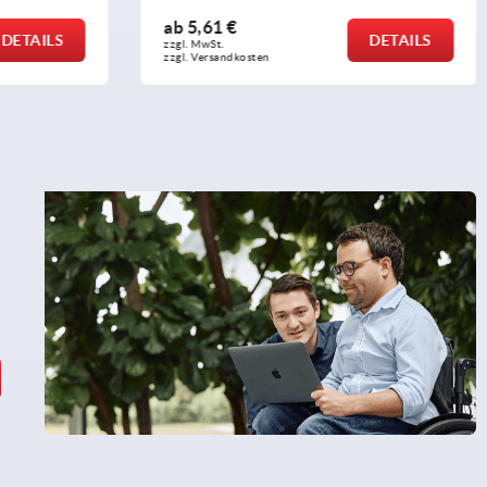
ab
5,61 €
DETAILS
DETAILS
zzgl. MwSt. 
zzgl. Versandkosten