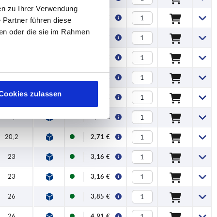
en zu Ihrer Verwendung
20,2
2,62 €
 Partner führen diese
ben oder die sie im Rahmen
23
3,16 €
23
3,31 €
26
3,92 €
Cookies zulassen
26
4,11 €
20,2
2,44 €
20,2
2,71 €
23
3,16 €
23
3,16 €
26
3,85 €
26
4,91 €