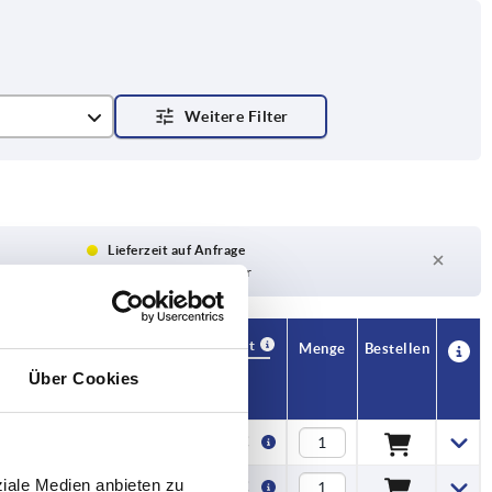
Lieferzeit auf Anfrage
Derzeit nicht auf Lager
Verfügbarkeit
CAD
Menge
Bestellen
H1
Preis
Über Cookies
20,2
2,42 €
ziale Medien anbieten zu
20,2
2,42 €