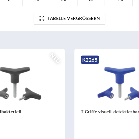
TABELLE VERGRÖSSERN
NEU
K2265
ibakteriell
T-Griffe visuell-detektierba