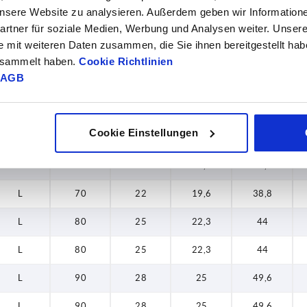
 unsere Website zu analysieren. Außerdem geben wir Information
K
70
22
19,6
38,8
rtner für soziale Medien, Werbung und Analysen weiter. Unsere
e mit weiteren Daten zusammen, die Sie ihnen bereitgestellt ha
K
80
25
22,3
44
gesammelt haben.
Cookie Richtlinien
AGB
K
80
25
22,3
44
K
90
28
25
49,6
Cookie Einstellungen
K
90
28
25
49,6
L
70
22
19,6
38,8
L
70
22
19,6
38,8
L
80
25
22,3
44
L
80
25
22,3
44
L
90
28
25
49,6
L
90
28
25
49,6