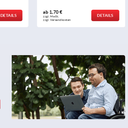
ab
1,54 €
DETAILS
DETAILS
zzgl. MwSt. 
zzgl. Versandkosten