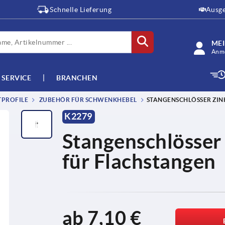
Schnelle Lieferung
Ausge
ME
Anme
SERVICE
BRANCHEN
TPROFILE
ZUBEHÖR FÜR SCHWENKHEBEL
STANGENSCHLÖSSER ZIN
K2279
Stangenschlösser 
für Flachstangen
ab
7,10 €