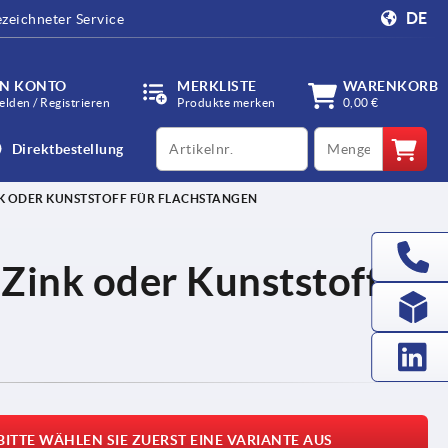
DE
zeichneter Service
IN KONTO
MERKLISTE
WARENKORB
lden / Registrieren
Produkte merken
0,00 €
productCode
qty
Direktbestellung
K ODER KUNSTSTOFF FÜR FLACHSTANGEN
Zink oder Kunststoff
BITTE WÄHLEN SIE ZUERST EINE VARIANTE AUS