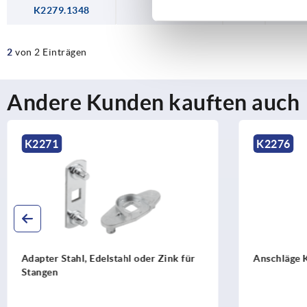
K2279.1348
Zink
3
28,5
2
von 2 Einträgen
Andere Kunden kauften auch
K2276
K2278
Anschläge Kunststoff für Rundstangen
Flachstan