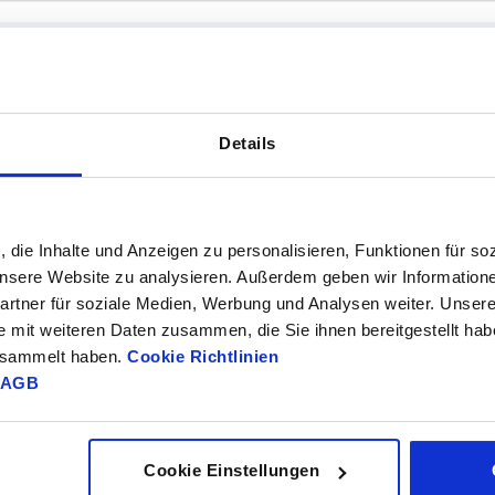
B2
D
Details
,5
18
5
TABELLE VERGRÖSSERN
, die Inhalte und Anzeigen zu personalisieren, Funktionen für so
ßigen Abständen mehrmals täglich aktualisiert.
1-3 Tage
 unsere Website zu analysieren. Außerdem geben wir Information
Bestellung erfahren Sie das bestätigte
4-20 Tage
rtner für soziale Medien, Werbung und Analysen weiter. Unsere
e mit weiteren Daten zusammen, die Sie ihnen bereitgestellt ha
gesammelt haben.
Cookie Richtlinien
AGB
B2
B2
D
D
D1
D1
H
H
H1
H1
H2
H2
L
L
18
18
18
5
5
5
17
17
17
24
24
24
22
22
22
14
14
14
348
348
348
Cookie Einstellungen