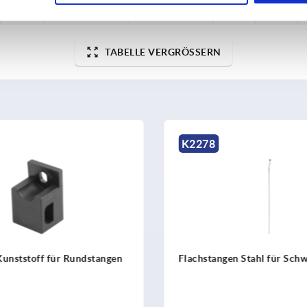
18
5
17
24
22
14
348
TABELLE VERGRÖSSERN
K2275
gen Stahl für Schwenkhebel
Führungen Kunststoff für