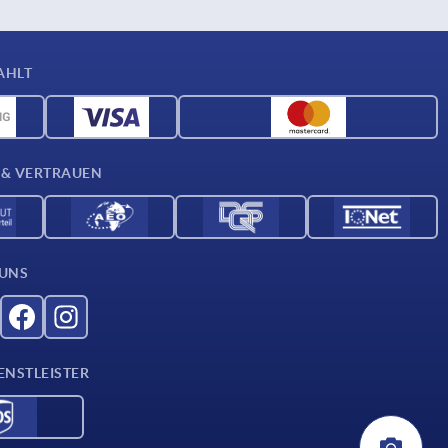
AHLT
 & VERTRAUEN
 UNS
ENSTLEISTER