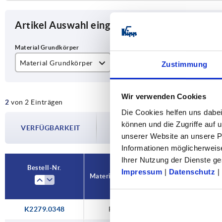
Artikel Auswahl eingrenzen
Material Grundkörper
B
B1
Zustimmung
Polyamid
3
28
Wir verwenden Cookies
2
von 2 Einträgen
Zink
Die Cookies helfen uns dabei
Die Verfügbarkeiten werden in regelmä
können und die Zugriffe auf
VERFÜGBARKEIT
Im finalen Schritt vor Abschluss Ihrer 
unserer Website an unsere Pa
Versanddatum.
Informationen möglicherweis
Ihrer Nutzung der Dienste 
Bestell-Nr.
Bestell-Nr.
Impressum
|
Datenschutz
|
Material Grundkörper
Material Grundkörper
B
B
B1
B1
K2279.0348
Polyamid
Polyamid
Zink
3
3
3
28,5
28,5
28,5