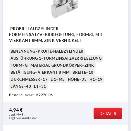
PROFIL-HALBZYLINDER
FORMEINSATZVERRRIEGELUNG, FORM:G, MIT
VIERKANT 8MM, ZINK VERNICKELT
BENENNUNG=PROFIL-HALBZYLINDER
AUSFÜHRUNG 1=FORMEINSATZVERRIEGELUNG
FORM=G
MATERIAL GRUNDKÖRPER=ZINK
BETÄTIGUNG=VIERKANT 8 MM
BREITE=10
DURCHMESSER=17
D1=M5
HÖHE=33
H1=19
LÄNGE=40
L1=31
Bestellnummer:
K2270.06
4,94 €
DETAILS
zzgl. MwSt. 
zzgl. Versandkosten