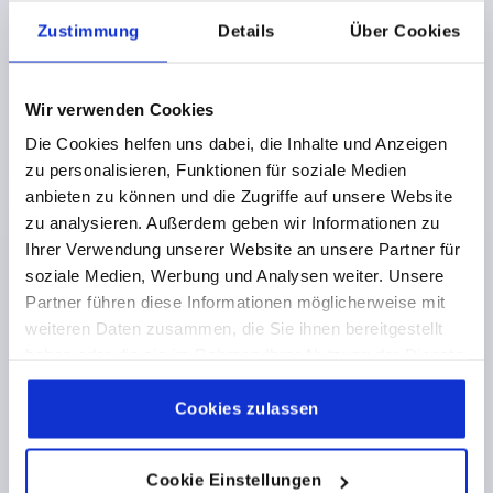
H1=33,1
H2=27,7
H3=20
L1=105
L2=105
Zustimmung
Details
Über Cookies
Bestellnummer:
K2268.105
15,28 €
Wir verwenden Cookies
DETAILS
zzgl. MwSt. 
zzgl. Versandkosten
Die Cookies helfen uns dabei, die Inhalte und Anzeigen
zu personalisieren, Funktionen für soziale Medien
anbieten zu können und die Zugriffe auf unsere Website
zu analysieren. Außerdem geben wir Informationen zu
FORMEN
Ihrer Verwendung unserer Website an unsere Partner für
soziale Medien, Werbung und Analysen weiter. Unsere
PRODUKTDETAILS
Partner führen diese Informationen möglicherweise mit
weiteren Daten zusammen, die Sie ihnen bereitgestellt
DOWNLOADS
haben oder die sie im Rahmen Ihrer Nutzung der Dienste
gesammelt haben.
Cookie Richtlinien
Impressum
|
Datenschutz
|
AGB
Cookies zulassen
Cookie Einstellungen