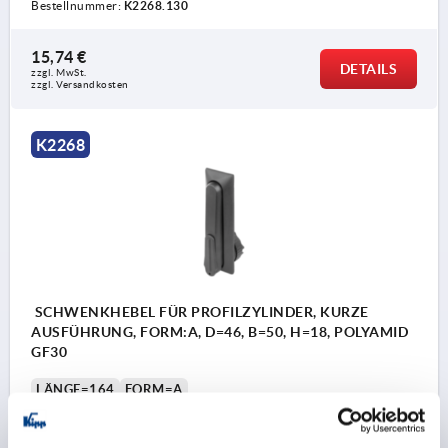
Bestellnummer:
K2268.130
15,74 €
DETAILS
zzgl. MwSt. 
zzgl. Versandkosten
1) Montagebohrungen
K2268
2) Blechstärke max. 2,5mm
3) 1-Punkt Verriegelungssystem
4) 3-Punkt Verriegelungssystem
5) Zunge K1114
6) Schwenkhebel
7) Adapter für Zungen Kunststoff oder Zink
SCHWENKHEBEL FÜR PROFILZYLINDER, KURZE
AUSFÜHRUNG, FORM:A, D=46, B=50, H=18, POLYAMID
K2271
GF30
LÄNGE=164
FORM=A
AUSFÜHRUNG 2=KURZE AUSFÜHRUNG
BREITE=50
B1=21
DURCHMESSER=46
D1=22,5
HÖHE=18