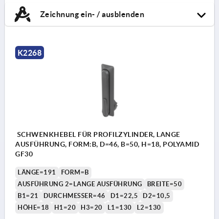
Zeichnung ein- / ausblenden
K2268
SCHWENKHEBEL FÜR PROFILZYLINDER, LANGE
AUSFÜHRUNG, FORM:B, D=46, B=50, H=18, POLYAMID
GF30
LÄNGE=191
FORM=B
AUSFÜHRUNG 2=LANGE AUSFÜHRUNG
BREITE=50
B1=21
DURCHMESSER=46
D1=22,5
D2=10,5
HÖHE=18
H1=20
H3=20
L1=130
L2=130