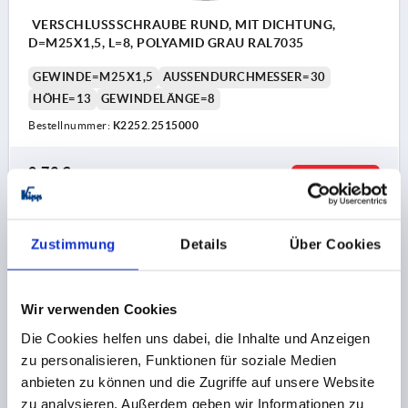
VERSCHLUSSSCHRAUBE RUND, MIT DICHTUNG,
D=M25X1,5, L=8, POLYAMID GRAU RAL7035
GEWINDE=M25X1,5
AUSSENDURCHMESSER=30
HÖHE=13
GEWINDELÄNGE=8
Bestellnummer:
K2252.2515000
0,73 €
DETAILS
zzgl. MwSt. 
zzgl. Versandkosten
Zustimmung
Details
Über Cookies
K2252
Wir verwenden Cookies
Die Cookies helfen uns dabei, die Inhalte und Anzeigen
zu personalisieren, Funktionen für soziale Medien
anbieten zu können und die Zugriffe auf unsere Website
zu analysieren. Außerdem geben wir Informationen zu
VERSCHLUSSSCHRAUBE RUND, MIT DICHTUNG,