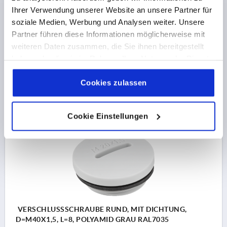
D=M32X1,5, L=8, POLYAMID GRAU RAL7035
Ihrer Verwendung unserer Website an unsere Partner für
soziale Medien, Werbung und Analysen weiter. Unsere
GEWINDE=M32X1,5
AUSSENDURCHMESSER=37
Partner führen diese Informationen möglicherweise mit
HÖHE=13,5
GEWINDELÄNGE=8
weiteren Daten zusammen, die Sie ihnen bereitgestellt
Bestellnummer:
K2252.3215000
haben oder die sie im Rahmen Ihrer Nutzung der Dienste
gesammelt haben.
Cookie Richtlinien
1,01 €
Impressum
|
Datenschutz
|
AGB
Cookies zulassen
DETAILS
zzgl. MwSt. 
zzgl. Versandkosten
Cookie Einstellungen
K2252
VERSCHLUSSSCHRAUBE RUND, MIT DICHTUNG,
D=M40X1,5, L=8, POLYAMID GRAU RAL7035