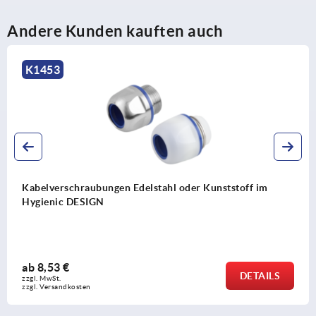
Andere Kunden kauften auch
K2250
 Kunststoff im
Sechskantmuttern für Kabelversch
ab
0,14 €
DETAILS
zzgl. MwSt. 
zzgl. Versandkosten