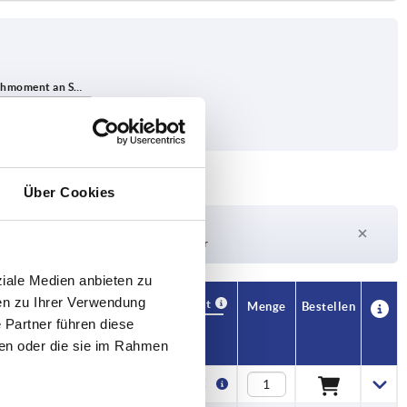
hdrehmoment an SW1 Nm
Über Cookies
Lieferzeit auf Anfrage
Derzeit nicht auf Lager
ziale Medien anbieten zu
en zu Ihrer Verwendung
Verfügbarkeit
CAD
Menge
Bestellen
 Partner führen diese
Preis
ben oder die sie im Rahmen
1,71 €