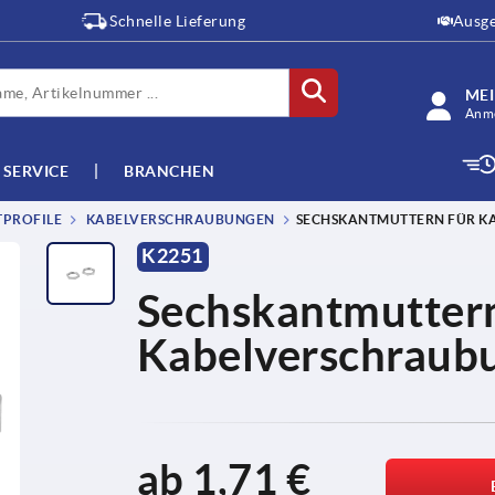
Schnelle Lieferung
Ausge
ME
Anme
SERVICE
BRANCHEN
TPROFILE
KABELVERSCHRAUBUNGEN
SECHSKANTMUTTERN FÜR K
K2251
Sechskantmuttern
Kabelverschrau
ab
1,71 €