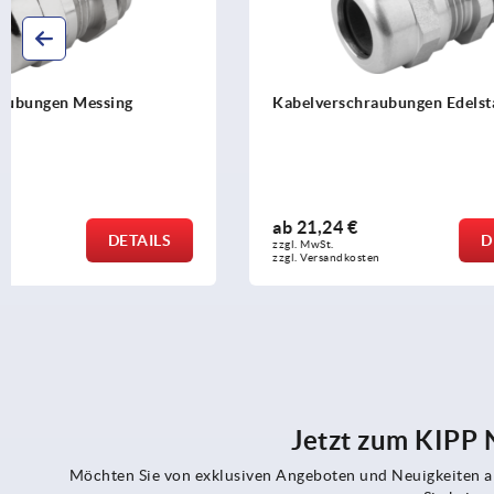
Kabelverschraubungen Edelstahl
Verschluss
ab
21,24 €
ab
0,88 €
DETAILS
zzgl. MwSt. 
zzgl. MwSt. 
zzgl. Versandkosten
zzgl. Versandko
Jetzt zum KIPP
Möchten Sie von exklusiven Angeboten und Neuigkeiten al