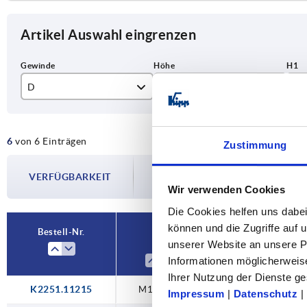
Artikel Auswahl eingrenzen
D
H
H1
M12X1,5
3,5
2,
6
von 6 Einträgen
M16x1,5
3,7
3
Zustimmung
Die Verfügbarkeiten werden in regelmä
M20X1,5
4,2
3,
VERFÜGBARKEIT
Im finalen Schritt vor Abschluss Ihrer 
Wir verwenden Cookies
Versanddatum.
M25x1,5
4,7
4
Die Cookies helfen uns dabei
M32x1,5
5,7
5
können und die Zugriffe auf
Bestell-Nr.
D
H
H1
unserer Website an unsere Pa
M40X1,5
Informationen möglicherweis
Ihrer Nutzung der Dienste 
K2251.11215
M12X1,5
3,5
2,8
Impressum
|
Datenschutz
|