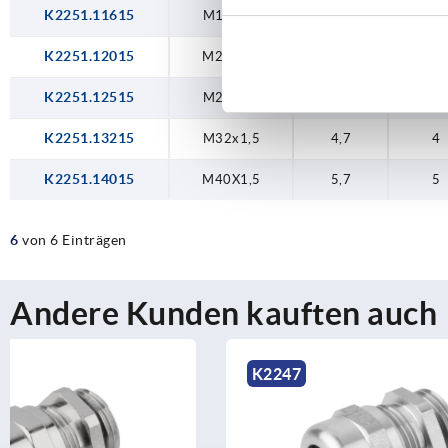
K2251.11615
M16x1,5
3,5
2,8
K2251.12015
M20X1,5
3,7
3
K2251.12515
M25x1,5
4,2
3,5
K2251.13215
M32x1,5
4,7
4
K2251.14015
M40X1,5
5,7
5
6
von 6 Einträgen
Andere Kunden kauften auch
K2247
K2253