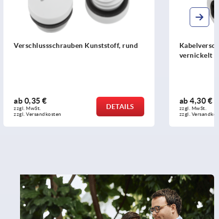
toff, rund
Kabelverschraubungen EMV Messing
vernickelt
ab
4,30 €
DETAILS
DETAILS
zzgl. MwSt. 
zzgl. Versandkosten