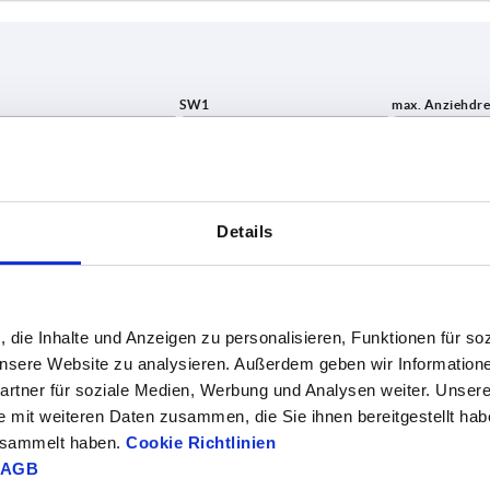
SW1
max. Anzie
8
15
3,5
TABELLE VERGRÖSSERN
19
6,7
Details
ßigen Abständen mehrmals täglich aktualisiert.
5
24
12
1-3 Tage
Bestellung erfahren Sie das bestätigte
4-20 Tage
30
13,5
, die Inhalte und Anzeigen zu personalisieren, Funktionen für so
36
 unsere Website zu analysieren. Außerdem geben wir Information
SW1
max. Anziehdrehmoment an SW1 Nm
rtner für soziale Medien, Werbung und Analysen weiter. Unsere
46
e mit weiteren Daten zusammen, die Sie ihnen bereitgestellt ha
gesammelt haben.
Cookie Richtlinien
15
3,5
AGB