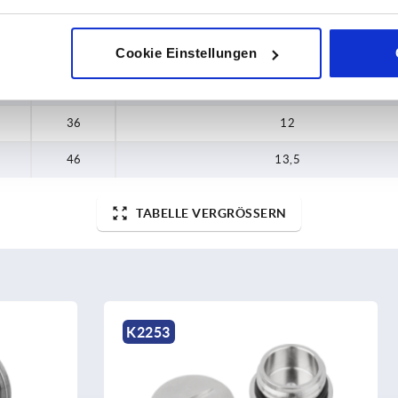
19
3,5
24
3,5
Cookie Einstellungen
30
6,7
36
12
46
13,5
TABELLE VERGRÖSSERN
K2252