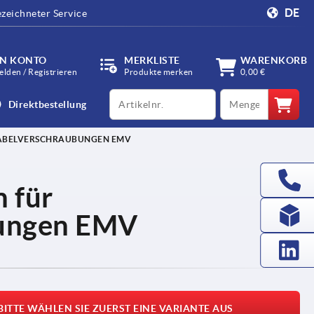
DE
zeichneter Service
IN KONTO
MERKLISTE
WARENKORB
lden / Registrieren
Produkte merken
0,00 €
productCode
qty
Direktbestellung
ABELVERSCHRAUBUNGEN EMV
 für
bungen EMV
BITTE WÄHLEN SIE ZUERST EINE VARIANTE AUS