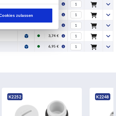
2,49 €
2,99 €
Cookies zulassen
3,25 €
3,74 €
6,95 €
K2248