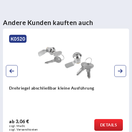
Andere Kunden kauften auch
K1113
Drehriegel Zink, lange Ausführung, Gehäusedur
32 mm
ab
7,25 €
AILS
DE
zzgl. MwSt. 
zzgl. Versandkosten