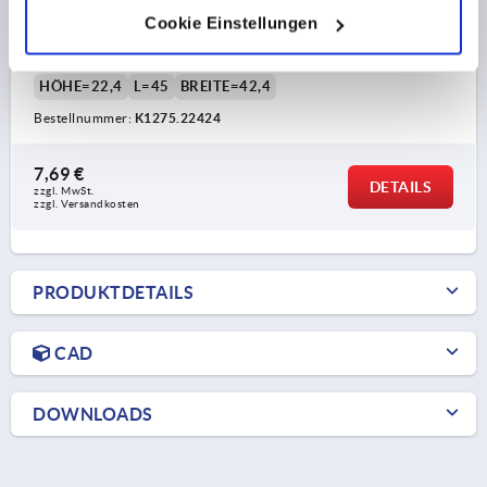
DREHRIEGEL MIT FREILAUF, MIT KNEBEL, H=22,4,
Cookie Einstellungen
A=42,4, ZINK VERZINKT UND PASSIVIERT, KOMP:ZINK
SCHWARZ
HÖHE=22,4
L=45
BREITE=42,4
Bestellnummer:
K1275.22424
7,69 €
DETAILS
zzgl. MwSt. 
zzgl. Versandkosten
PRODUKTDETAILS
CAD
DOWNLOADS