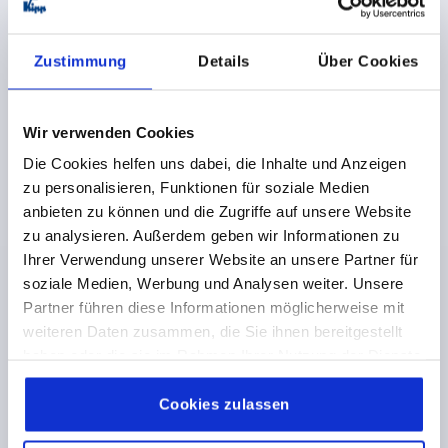
DREHRIEGEL MIT FREILAUF, MIT KNEBEL, H=22,4,
A=35,9, ZINK VERZINKT UND PASSIVIERT, KOMP:ZINK
Zustimmung
Details
Über Cookies
SCHWARZ
HÖHE=22,4
L=49
BREITE=35,9
Wir verwenden Cookies
Bestellnummer:
K1275.22359
Die Cookies helfen uns dabei, die Inhalte und Anzeigen
zu personalisieren, Funktionen für soziale Medien
7,69 €
DETAILS
anbieten zu können und die Zugriffe auf unsere Website
zzgl. MwSt. 
zzgl. Versandkosten
zu analysieren. Außerdem geben wir Informationen zu
Ihrer Verwendung unserer Website an unsere Partner für
K1275
soziale Medien, Werbung und Analysen weiter. Unsere
Partner führen diese Informationen möglicherweise mit
weiteren Daten zusammen, die Sie ihnen bereitgestellt
haben oder die sie im Rahmen Ihrer Nutzung der Dienste
gesammelt haben.
Cookie Richtlinien
Impressum
|
Datenschutz
|
AGB
Cookies zulassen