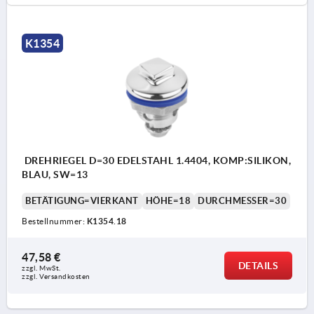
K1354
DREHRIEGEL D=30 EDELSTAHL 1.4404, KOMP:SILIKON,
BLAU, SW=13
BETÄTIGUNG=VIERKANT
HÖHE=18
DURCHMESSER=30
Bestellnummer:
K1354.18
47,58 €
DETAILS
zzgl. MwSt. 
zzgl. Versandkosten