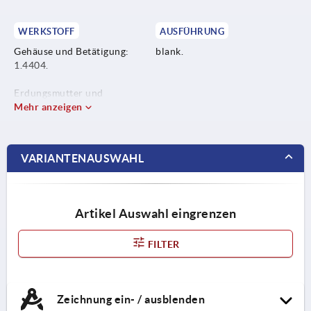
WERKSTOFF
AUSFÜHRUNG
Gehäuse und Betätigung:
blank.
1.4404.
Erdungsmutter und
Sperrzahnschraube: 1.4301.
Mehr anzeigen
Dichtung: Silikon blau, FDA
konform.
VARIANTENAUSWAHL
Artikel Auswahl eingrenzen
FILTER
Zeichnung ein- / ausblenden