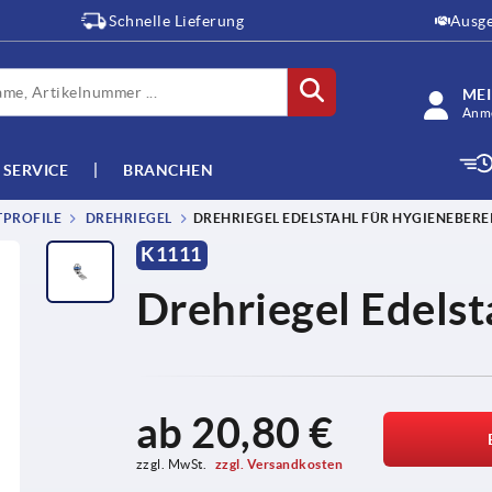
Schnelle Lieferung
Ausge
ME
Anme
SERVICE
BRANCHEN
TPROFILE
DREHRIEGEL
DREHRIEGEL EDELSTAHL FÜR HYGIENEBERE
K1111
Drehriegel Edelst
ab
20,80 €
zzgl. MwSt. 
zzgl. Versandkosten