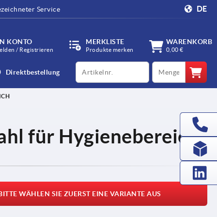
DE
zeichneter Service
IN KONTO
MERKLISTE
WARENKORB
lden / Registrieren
Produkte merken
0,00 €
productCode
qty
Direktbestellung
ICH
ahl für Hygienebereich
BITTE WÄHLEN SIE ZUERST EINE VARIANTE AUS