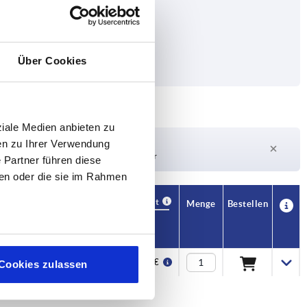
Über Cookies
ziale Medien anbieten zu
Lieferzeit auf Anfrage
en zu Ihrer Verwendung
Derzeit nicht auf Lager
 Partner führen diese
ben oder die sie im Rahmen
Verfügbarkeit
CAD
Menge
Bestellen
Preis
20,80 €
Cookies zulassen