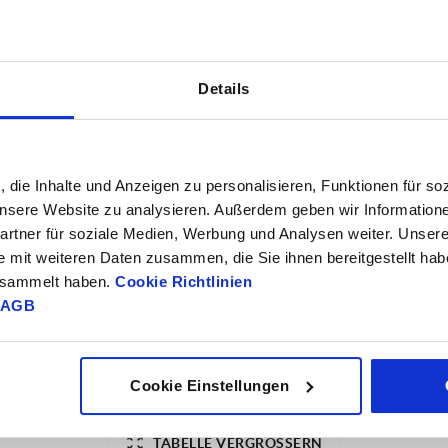
Details
TABELLE VERGRÖSSERN
, die Inhalte und Anzeigen zu personalisieren, Funktionen für so
ßigen Abständen mehrmals täglich aktualisiert.
1-3 Tage
 unsere Website zu analysieren. Außerdem geben wir Information
Bestellung erfahren Sie das bestätigte
4-20 Tage
rtner für soziale Medien, Werbung und Analysen weiter. Unsere
e mit weiteren Daten zusammen, die Sie ihnen bereitgestellt ha
gesammelt haben.
Cookie Richtlinien
AGB
SW
H
27
18
Cookie Einstellungen
TABELLE VERGRÖSSERN