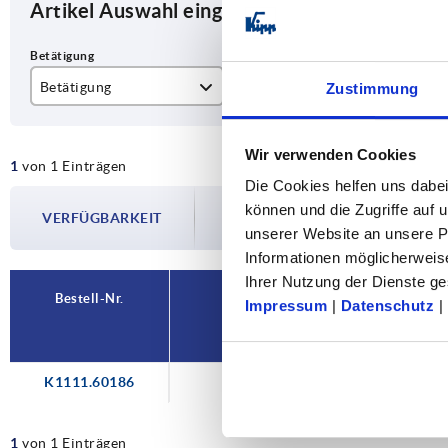
Artikel Auswahl eingrenzen
Betätigung
SW
H
Zustimmung
Zweikant
27
18
Wir verwenden Cookies
1
von 1 Einträgen
Die Cookies helfen uns dabei
Die Verfügbarkeiten werden in regelmä
können und die Zugriffe auf
VERFÜGBARKEIT
Im finalen Schritt vor Abschluss Ihrer 
unserer Website an unsere Pa
Versanddatum.
Informationen möglicherweis
Ihrer Nutzung der Dienste 
Bestell-Nr.
Impressum
|
Datenschutz
|
Betätigung
K1111.60186
Zweikant
1
von 1 Einträgen