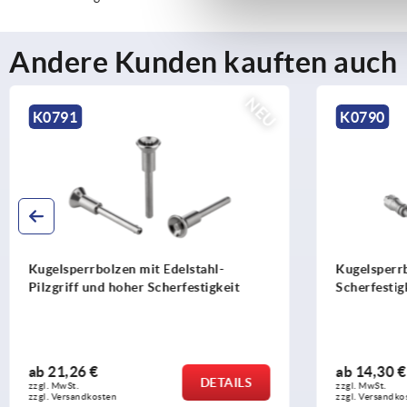
Andere Kunden kauften auch
NEU
K0790
K0790
Kugelsperrbolzen mit hoher
Kugelspe
Scherfestigkeit
ab
14,30 €
ab
11,3
DETAILS
zzgl. MwSt. 
zzgl. MwSt. 
zzgl. Versandkosten
zzgl. Versa