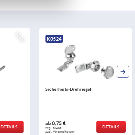
K0531
Kompressions-Drehriegel Zink, mit
verstellbarer Zungenhöhe
ab
9,42 €
DETAILS
DETAILS
zzgl. MwSt. 
zzgl. Versandkosten