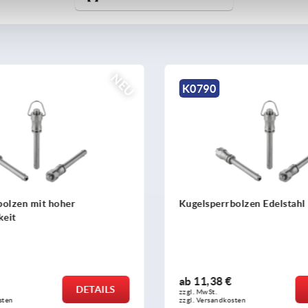
NEU
K0524
rrbolzen Edelstahl
Sicherheits-Drehriegel
8 €
ab
0,75 €
DETAILS
zzgl. MwSt. 
ndkosten
zzgl. Versandkosten