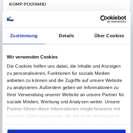
KOMP:POLYAMID
FARBE GRUNDKÖRPER=NATUR
HÖHE=90
EINBAULÄNGE=100
LÄNGE=115
FORM=A
AUSFÜHRUNG 2=STECKBAR
T=19,5
Zustimmung
Details
Über Cookies
MONTAGEÖFFNUNG=107 X 73
TRAGKRAFT N =500
Bestellnummer:
K0239.10013
Wir verwenden Cookies
48,29 €
DETAILS
Die Cookies helfen uns dabei, die Inhalte und Anzeigen
zzgl. MwSt. 
zzgl. Versandkosten
zu personalisieren, Funktionen für soziale Medien
anbieten zu können und die Zugriffe auf unsere Website
K0239 A
zu analysieren. Außerdem geben wir Informationen zu
Ihrer Verwendung unserer Website an unsere Partner für
soziale Medien, Werbung und Analysen weiter. Unsere
Partner führen diese Informationen möglicherweise mit
weiteren Daten zusammen, die Sie ihnen bereitgestellt
haben oder die sie im Rahmen Ihrer Nutzung der Dienste
gesammelt haben.
Cookie Richtlinien