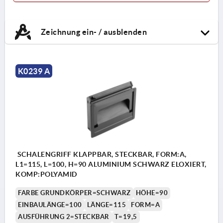
Zeichnung ein- / ausblenden
K0239 A
SCHALENGRIFF KLAPPBAR, STECKBAR, FORM:A,
L1=115, L=100, H=90 ALUMINIUM SCHWARZ ELOXIERT,
KOMP:POLYAMID
FARBE GRUNDKÖRPER=SCHWARZ
HÖHE=90
EINBAULÄNGE=100
LÄNGE=115
FORM=A
AUSFÜHRUNG 2=STECKBAR
T=19,5