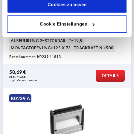
SCHALENGRIFF KLAPPBAR, STECKBAR, FORM:A,
Impressum
|
Datenschutz
|
AGB
Cookies zulassen
L1=133, L=118, H=90 ALUMINIUM NATUR ELOXIERT,
KOMP:POLYAMID
Cookie Einstellungen
FARBE GRUNDKÖRPER=NATUR
HÖHE=90
EINBAULÄNGE=118
LÄNGE=133
FORM=A
AUSFÜHRUNG 2=STECKBAR
T=19,5
MONTAGEÖFFNUNG=125 X 73
TRAGKRAFT N =500
Bestellnummer:
K0239.11813
50,69 €
DETAILS
zzgl. MwSt. 
zzgl. Versandkosten
K0239 A