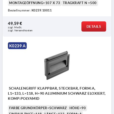
MONTAGEÖFFNUNG=107 X 73
TRAGKRAFT N =500
Bestellnummer:
K0239.10011
49,59 €
DETAILS
zzgl. MwSt. 
zzgl. Versandkosten
K0239 A
SCHALENGRIFF KLAPPBAR, STECKBAR, FORM:A,
L1=133, L=118, H=90 ALUMINIUM SCHWARZ ELOXIERT,
KOMP:POLYAMID
FARBE GRUNDKÖRPER=SCHWARZ
HÖHE=90