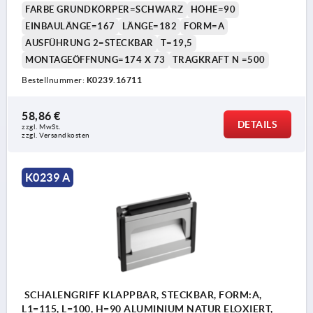
FARBE GRUNDKÖRPER=SCHWARZ
HÖHE=90
EINBAULÄNGE=167
LÄNGE=182
FORM=A
AUSFÜHRUNG 2=STECKBAR
T=19,5
MONTAGEÖFFNUNG=174 X 73
TRAGKRAFT N =500
Bestellnummer:
K0239.16711
58,86 €
DETAILS
zzgl. MwSt. 
zzgl. Versandkosten
K0239 A
SCHALENGRIFF KLAPPBAR, STECKBAR, FORM:A,
L1=115, L=100, H=90 ALUMINIUM NATUR ELOXIERT,