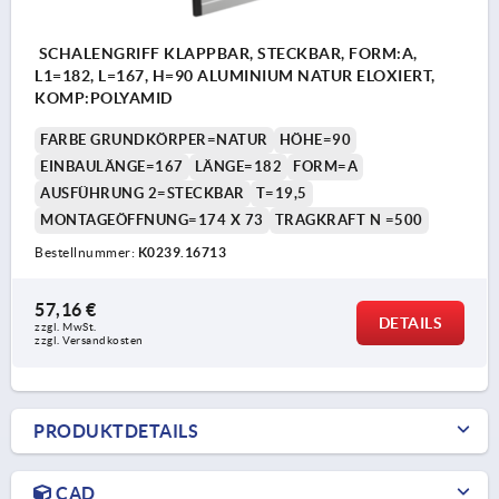
SCHALENGRIFF KLAPPBAR, STECKBAR, FORM:A,
L1=182, L=167, H=90 ALUMINIUM NATUR ELOXIERT,
KOMP:POLYAMID
FARBE GRUNDKÖRPER=NATUR
HÖHE=90
EINBAULÄNGE=167
LÄNGE=182
FORM=A
AUSFÜHRUNG 2=STECKBAR
T=19,5
MONTAGEÖFFNUNG=174 X 73
TRAGKRAFT N =500
Bestellnummer:
K0239.16713
57,16 €
DETAILS
zzgl. MwSt. 
zzgl. Versandkosten
PRODUKTDETAILS
CAD