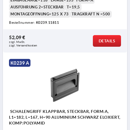
EINBAULÄNGE=118
LÄNGE=133
FORM=A
AUSFÜHRUNG 2=STECKBAR
T=19,5
MONTAGEÖFFNUNG=125 X 73
TRAGKRAFT N =500
Bestellnummer:
K0239.11811
52,09 €
DETAILS
zzgl. MwSt. 
zzgl. Versandkosten
K0239 A
SCHALENGRIFF KLAPPBAR, STECKBAR, FORM:A,
L1=182, L=167, H=90 ALUMINIUM SCHWARZ ELOXIERT,
KOMP:POLYAMID