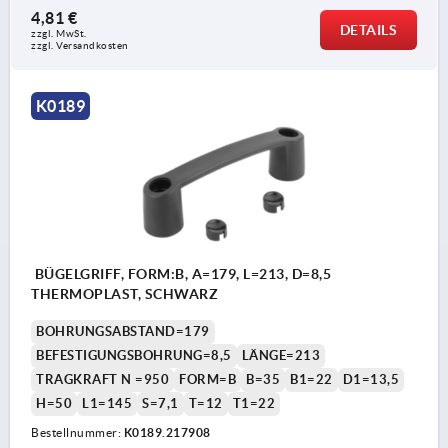
4,81 €
DETAILS
zzgl. MwSt. 
zzgl. Versandkosten
K0189
BÜGELGRIFF, FORM:B, A=179, L=213, D=8,5
THERMOPLAST, SCHWARZ
BOHRUNGSABSTAND=179
BEFESTIGUNGSBOHRUNG=8,5
LÄNGE=213
TRAGKRAFT N =950
FORM=B
B=35
B1=22
D1=13,5
H=50
L1=145
S=7,1
T=12
T1=22
Bestellnummer:
K0189.217908