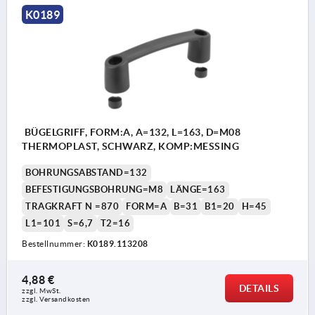
K0189
BÜGELGRIFF, FORM:A, A=132, L=163, D=M08
THERMOPLAST, SCHWARZ, KOMP:MESSING
BOHRUNGSABSTAND=132
BEFESTIGUNGSBOHRUNG=M8
LÄNGE=163
TRAGKRAFT N =870
FORM=A
B=31
B1=20
H=45
L1=101
S=6,7
T2=16
Bestellnummer:
K0189.113208
4,88 €
DETAILS
zzgl. MwSt. 
zzgl. Versandkosten