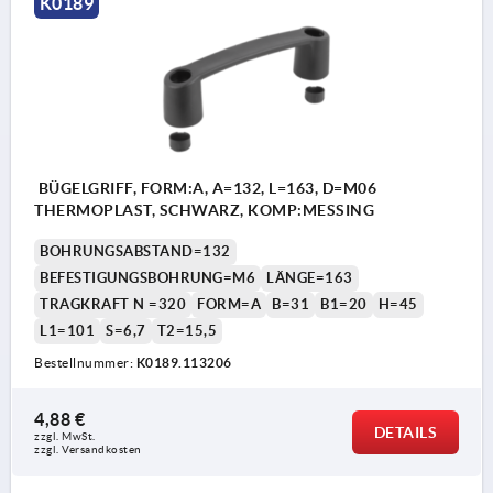
K0189
BÜGELGRIFF, FORM:A, A=132, L=163, D=M06
THERMOPLAST, SCHWARZ, KOMP:MESSING
BOHRUNGSABSTAND=132
BEFESTIGUNGSBOHRUNG=M6
LÄNGE=163
TRAGKRAFT N =320
FORM=A
B=31
B1=20
H=45
L1=101
S=6,7
T2=15,5
Bestellnummer:
K0189.113206
4,88 €
DETAILS
zzgl. MwSt. 
zzgl. Versandkosten