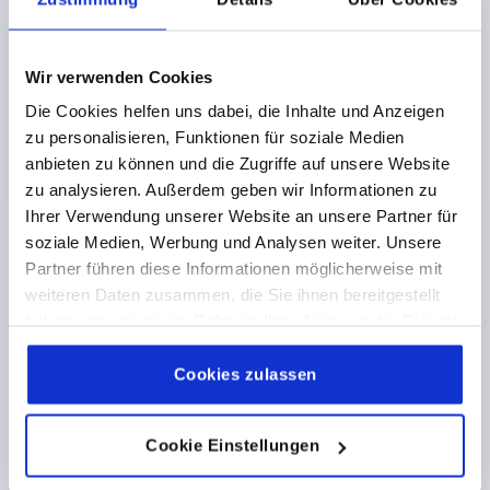
K0189
Wir verwenden Cookies
Die Cookies helfen uns dabei, die Inhalte und Anzeigen
zu personalisieren, Funktionen für soziale Medien
anbieten zu können und die Zugriffe auf unsere Website
zu analysieren. Außerdem geben wir Informationen zu
Ihrer Verwendung unserer Website an unsere Partner für
soziale Medien, Werbung und Analysen weiter. Unsere
BÜGELGRIFF, FORM:B, A=93,5, L=119,5, D=6,8
THERMOPLAST, SCHWARZ
Partner führen diese Informationen möglicherweise mit
weiteren Daten zusammen, die Sie ihnen bereitgestellt
BOHRUNGSABSTAND=93,5
haben oder die sie im Rahmen Ihrer Nutzung der Dienste
BEFESTIGUNGSBOHRUNG=6,8
LÄNGE=119,5
gesammelt haben.
Cookie Richtlinien
TRAGKRAFT N =500
FORM=B
B=26
B1=17
D1=12
Impressum
|
Datenschutz
|
AGB
Cookies zulassen
H=35
L1=67,5
S=5,8
T=4,5
T1=19
Bestellnummer:
K0189.209406
Cookie Einstellungen
2,61 €
DETAILS
zzgl. MwSt. 