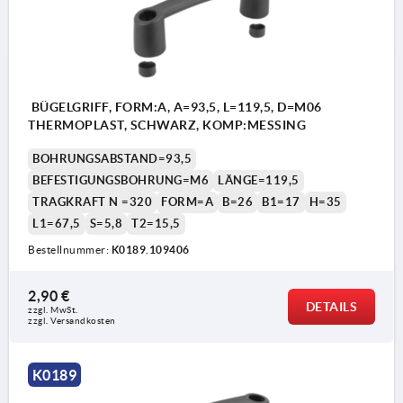
BÜGELGRIFF, FORM:A, A=93,5, L=119,5, D=M06
THERMOPLAST, SCHWARZ, KOMP:MESSING
BOHRUNGSABSTAND=93,5
BEFESTIGUNGSBOHRUNG=M6
LÄNGE=119,5
TRAGKRAFT N =320
FORM=A
B=26
B1=17
H=35
L1=67,5
S=5,8
T2=15,5
Bestellnummer:
K0189.109406
2,90 €
DETAILS
zzgl. MwSt. 
zzgl. Versandkosten
K0189