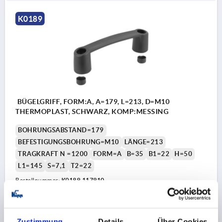
K0189
BÜGELGRIFF, FORM:A, A=179, L=213, D=M10
THERMOPLAST, SCHWARZ, KOMP:MESSING
BOHRUNGSABSTAND=179
BEFESTIGUNGSBOHRUNG=M10
LÄNGE=213
TRAGKRAFT N =1200
FORM=A
B=35
B1=22
H=50
L1=145
S=7,1
T2=22
Bestellnummer:
K0189.117910
6,83 €
DETAILS
zzgl. MwSt. 
zzgl. Versandkosten
Zustimmung
Details
Über Cookies