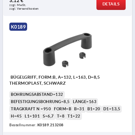
3,12 €
DETAILS
zzgl. MwSt. 
zzgl. Versandkosten
K0189
BÜGELGRIFF, FORM:B, A=132, L=163, D=8,5
THERMOPLAST, SCHWARZ
BOHRUNGSABSTAND=132
BEFESTIGUNGSBOHRUNG=8,5
LÄNGE=163
TRAGKRAFT N =950
FORM=B
B=31
B1=20
D1=13,5
H=45
L1=101
S=6,7
T=8
T1=22
Bestellnummer:
K0189.213208