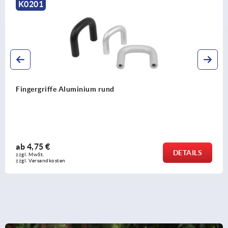
K0228
Bügelgriffe Aluminium quadratisch
ab
70,07 €
DETAILS
zzgl. MwSt. 
zzgl. Versandkosten