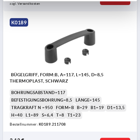
zzgl. Versandkosten
K0189
BÜGELGRIFF, FORM:B, A=117, L=145, D=8,5
THERMOPLAST, SCHWARZ
BOHRUNGSABSTAND=117
BEFESTIGUNGSBOHRUNG=8,5
LÄNGE=145
TRAGKRAFT N =950
FORM=B
B=29
B1=19
D1=13,5
H=40
L1=89
S=6,4
T=8
T1=23
Bestellnummer:
K0189.211708