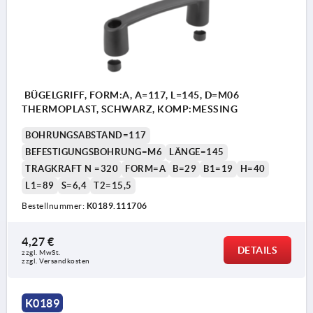
BÜGELGRIFF, FORM:A, A=117, L=145, D=M06
THERMOPLAST, SCHWARZ, KOMP:MESSING
BOHRUNGSABSTAND=117
BEFESTIGUNGSBOHRUNG=M6
LÄNGE=145
TRAGKRAFT N =320
FORM=A
B=29
B1=19
H=40
L1=89
S=6,4
T2=15,5
Bestellnummer:
K0189.111706
4,27 €
DETAILS
zzgl. MwSt. 
zzgl. Versandkosten
K0189