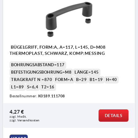
BÜGELGRIFF, FORM:A, A=117, L=145, D=M08
THERMOPLAST, SCHWARZ, KOMP:MESSING
BOHRUNGSABSTAND=117
BEFESTIGUNGSBOHRUNG=M8
LÄNGE=145
TRAGKRAFT N =870
FORM=A
B=29
B1=19
H=40
L1=89
S=6,4
T2=16
Bestellnummer:
K0189.111708
4,27 €
DETAILS
zzgl. MwSt. 
zzgl. Versandkosten