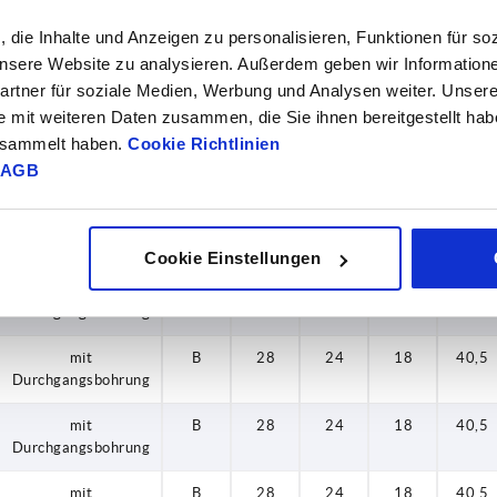
, die Inhalte und Anzeigen zu personalisieren, Funktionen für so
Innengewinde
A
28
24
18
40,5
 unsere Website zu analysieren. Außerdem geben wir Information
Innengewinde
A
28
24
18
40,5
rtner für soziale Medien, Werbung und Analysen weiter. Unsere
e mit weiteren Daten zusammen, die Sie ihnen bereitgestellt ha
Innengewinde
A
28
24
18
40,5
gesammelt haben.
Cookie Richtlinien
AGB
Innengewinde
A
28
24
18
43
mit
B
24
21
16
37
Durchgangsbohrung
Cookie Einstellungen
mit
B
28
24
18
40,5
Durchgangsbohrung
mit
B
28
24
18
40,5
Durchgangsbohrung
mit
B
28
24
18
40,5
Durchgangsbohrung
mit
B
28
24
18
40,5