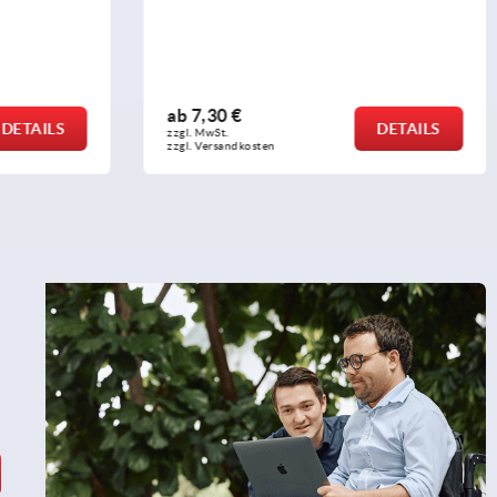
ab
7,30 €
TAILS
DETAILS
zzgl. MwSt. 
zzgl. Versandkosten