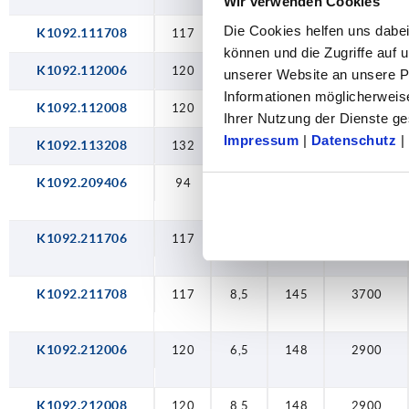
Wir verwenden Cookies
Die Cookies helfen uns dabei
K1092.111708
117
M8
145
3400
können und die Zugriffe auf
K1092.112006
120
M6
148
3500
unserer Website an unsere Pa
Informationen möglicherweis
K1092.112008
120
M8
148
3500
Ihrer Nutzung der Dienste 
Impressum
|
Datenschutz
|
K1092.113208
132
M8
160
3500
K1092.209406
94
6,5
118
2500
K1092.211706
117
6,5
145
3700
K1092.211708
117
8,5
145
3700
K1092.212006
120
6,5
148
2900
K1092.212008
120
8,5
148
2900