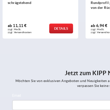
schrägstehend
Rundprofil glei
von der Rückse
ab
11,11 €
ab
6,94 €
DETAILS
zzgl. MwSt. 
zzgl. MwSt. 
zzgl. Versandkosten
zzgl. Versandkosten
Jetzt zum KIPP
Möchten Sie von exklusiven Angeboten und Neuigkeiten al
verpassen Sie kein