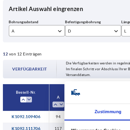
Artikel Auswahl eingrenzen
A
D
L
94
6,5
11
12
von 12 Einträgen
117
8,5
14
Die Verfügbarkeiten werden in regelmä
120
M6
14
VERFÜGBARKEIT
Im finalen Schritt vor Abschluss Ihrer 
Versanddatum.
132
M8
16
Bestell-Nr.
A
D
L
Tragkraft N
Zustimmung
K1092.109406
94
M6
118
2000
K1092.111706
117
M6
145
3400