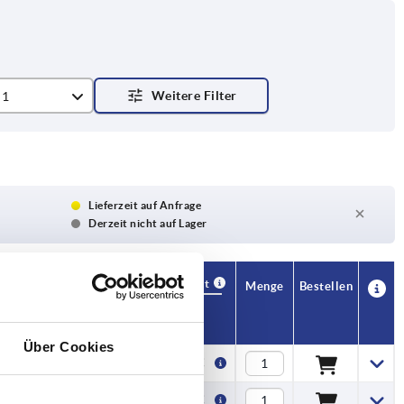
 1
de
angsbohrung
Lieferzeit auf Anfrage
Derzeit nicht auf Lager
Verfügbarkeit
CAD
Menge
Bestellen
H1
H2
T
Preis
Über Cookies
30
33
12
4,74 €
31,5
34
12
5,38 €