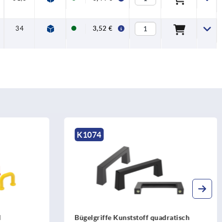
34
36,5
15
3,52 €
K1074
Bügelgriffe Kunststoff quadratisch