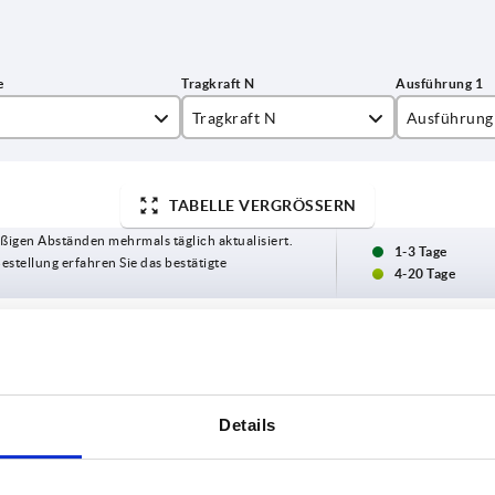
Tragkraft N
Ausführung
8
2000
Innengewin
TABELLE VERGRÖSSERN
5
2500
mit Durchg
ßigen Abständen mehrmals täglich aktualisiert.
8
2900
1-3 Tage
Bestellung erfahren Sie das bestätigte
4-20 Tage
0
3200
3400
Ausführung 1
Form
B
B1
D1
H
3500
Details
3700
Innengewinde
A
24
21
16
37
Innengewinde
A
28
24
18
40,5