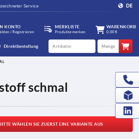
DE
zeichneter Service
IN KONTO
MERKLISTE
WARENKORB
lden / Registrieren
Produkte merken
0,00 €
productCode
qty
Direktbestellung
AL
stoff schmal
BITTE WÄHLEN SIE ZUERST EINE VARIANTE AUS