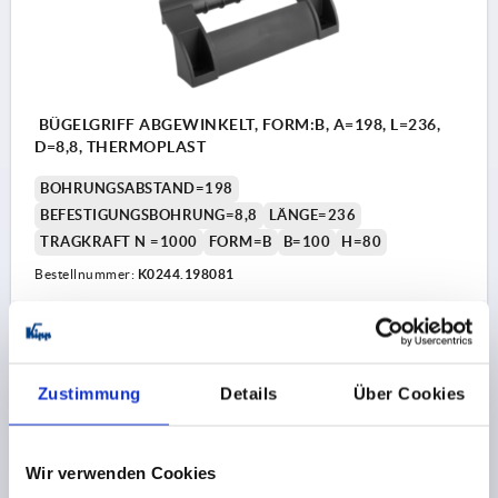
BÜGELGRIFF ABGEWINKELT, FORM:B, A=198, L=236,
D=8,8, THERMOPLAST
BOHRUNGSABSTAND=198
BEFESTIGUNGSBOHRUNG=8,8
LÄNGE=236
TRAGKRAFT N =1000
FORM=B
B=100
H=80
Bestellnummer:
K0244.198081
21,06 €
DETAILS
zzgl. MwSt. 
zzgl. Versandkosten
Zustimmung
Details
Über Cookies
PRODUKTDETAILS
Wir verwenden Cookies