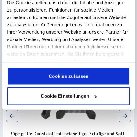
Die Cookies helfen uns dabei, die Inhalte und Anzeigen
CAD
zu personalisieren, Funktionen für soziale Medien
anbieten zu können und die Zugriffe auf unsere Website
DOWNLOADS
zu analysieren. Außerdem geben wir Informationen zu
Ihrer Verwendung unserer Website an unsere Partner für
soziale Medien, Werbung und Analysen weiter. Unsere
Partner führen diese Informationen möglicherweise mit
weiteren Daten zusammen, die Sie ihnen bereitgestellt
haben oder die sie im Rahmen Ihrer Nutzung der Dienste
Andere Kunden kauften auch
gesammelt haben.
Cookie Richtlinien
Impressum
|
Datenschutz
|
AGB
Cookies zulassen
K0198
Cookie Einstellungen
eitiger Schräge und Soft-
Bügelgriffe Edelstahl mit beid