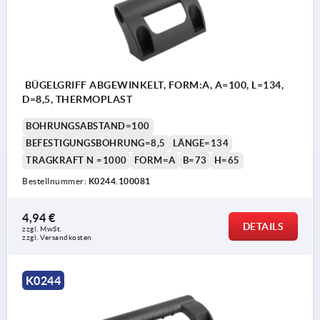
BÜGELGRIFF ABGEWINKELT, FORM:A, A=100, L=134,
D=8,5, THERMOPLAST
BOHRUNGSABSTAND=100
BEFESTIGUNGSBOHRUNG=8,5
LÄNGE=134
TRAGKRAFT N =1000
FORM=A
B=73
H=65
Bestellnummer:
K0244.100081
4,94 €
DETAILS
zzgl. MwSt. 
zzgl. Versandkosten
K0244