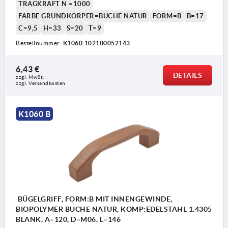
TRAGKRAFT N =1000
FARBE GRUNDKÖRPER=BUCHE NATUR
FORM=B
B=17
C=9,5
H=33
S=20
T=9
Bestellnummer:
K1060.102100052143
6,43 €
DETAILS
zzgl. MwSt. 
zzgl. Versandkosten
K1060 B
BÜGELGRIFF, FORM:B MIT INNENGEWINDE,
BIOPOLYMER BUCHE NATUR, KOMP:EDELSTAHL 1.4305
BLANK, A=120, D=M06, L=146