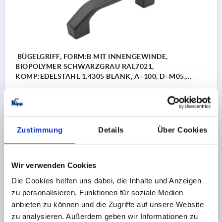
BÜGELGRIFF, FORM:B MIT INNENGEWINDE,
BIOPOLYMER SCHWARZGRAU RAL7021,
KOMP:EDELSTAHL 1.4305 BLANK, A=100, D=M05,
L=122
MATERIAL KOMPONENTE=EDELSTAHL
BOHRUNGSABSTAND=100
BEFESTIGUNGSBOHRUNG=M5
LÄNGE=122
Zustimmung
Details
Über Cookies
TRAGKRAFT N =1000
FARBE GRUNDKÖRPER=SCHWARZGRAU RAL 7021
FORM=B
B=17
C=9,5
H=33
S=20
T=9
Wir verwenden Cookies
Bestellnummer:
K1060.10210005290
Die Cookies helfen uns dabei, die Inhalte und Anzeigen
zu personalisieren, Funktionen für soziale Medien
6,43 €
DETAILS
zzgl. MwSt. 
anbieten zu können und die Zugriffe auf unsere Website
zzgl. Versandkosten
zu analysieren. Außerdem geben wir Informationen zu