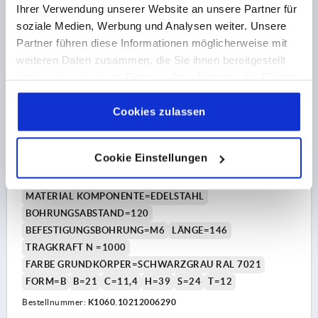
Ihrer Verwendung unserer Website an unsere Partner für
K1060 B
soziale Medien, Werbung und Analysen weiter. Unsere
Partner führen diese Informationen möglicherweise mit
weiteren Daten zusammen, die Sie ihnen bereitgestellt
haben oder die sie im Rahmen Ihrer Nutzung der Dienste
gesammelt haben.
Cookie Richtlinien
Impressum
|
Datenschutz
|
AGB
Cookies zulassen
BÜGELGRIFF, FORM:B MIT INNENGEWINDE,
BIOPOLYMER SCHWARZGRAU RAL7021,
Cookie Einstellungen
KOMP:EDELSTAHL 1.4305 BLANK, A=120, D=M06,
L=146
MATERIAL KOMPONENTE=EDELSTAHL
BOHRUNGSABSTAND=120
BEFESTIGUNGSBOHRUNG=M6
LÄNGE=146
TRAGKRAFT N =1000
FARBE GRUNDKÖRPER=SCHWARZGRAU RAL 7021
FORM=B
B=21
C=11,4
H=39
S=24
T=12
Bestellnummer:
K1060.10212006290