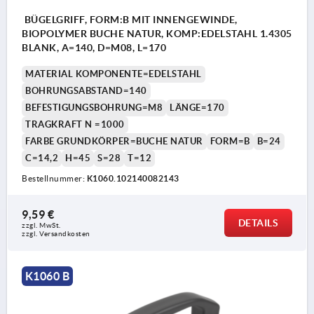
BÜGELGRIFF, FORM:B MIT INNENGEWINDE,
BIOPOLYMER BUCHE NATUR, KOMP:EDELSTAHL 1.4305
BLANK, A=140, D=M08, L=170
MATERIAL KOMPONENTE=EDELSTAHL
BOHRUNGSABSTAND=140
BEFESTIGUNGSBOHRUNG=M8
LÄNGE=170
TRAGKRAFT N =1000
FARBE GRUNDKÖRPER=BUCHE NATUR
FORM=B
B=24
C=14,2
H=45
S=28
T=12
Bestellnummer:
K1060.102140082143
9,59 €
DETAILS
zzgl. MwSt. 
zzgl. Versandkosten
K1060 B