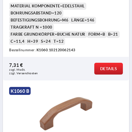
MATERIAL KOMPONENTE=EDELSTAHL
BOHRUNGSABSTAND=120
BEFESTIGUNGSBOHRUNG=M6
LÄNGE=146
TRAGKRAFT N =1000
FARBE GRUNDKÖRPER=BUCHE NATUR
FORM=B
B=21
C=11,4
H=39
S=24
T=12
Bestellnummer:
K1060.102120062143
7,31 €
DETAILS
zzgl. MwSt. 
zzgl. Versandkosten
K1060 B