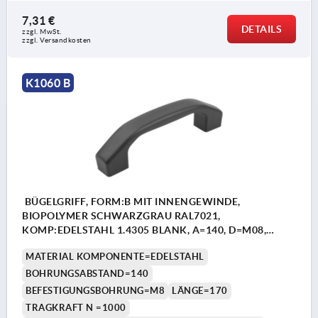
7,31 €
DETAILS
zzgl. MwSt. 
zzgl. Versandkosten
K1060 B
BÜGELGRIFF, FORM:B MIT INNENGEWINDE,
BIOPOLYMER SCHWARZGRAU RAL7021,
KOMP:EDELSTAHL 1.4305 BLANK, A=140, D=M08,
L=170
MATERIAL KOMPONENTE=EDELSTAHL
BOHRUNGSABSTAND=140
BEFESTIGUNGSBOHRUNG=M8
LÄNGE=170
TRAGKRAFT N =1000