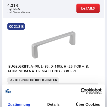
4,31 €
DETAILS
zzgl. MwSt. 
zzgl. Versandkosten
K0213 B
BÜGELGRIFF, A=90, L=98, D=M05, H=28, FORM:B,
ALUMINIUM NATUR MATT UND ELOXIERT
FARBE GRUNDKÖRPER=NATUR
BOHRUNGSABSTAND=90
BEFESTIGUNGSBOHRUNG=M5
LÄNGE=98
TRAGKRAFT N =300
FORM=B
B=12
H=28
Bestellnummer:
K0213.09003
Zustimmung
Details
Über Cookies