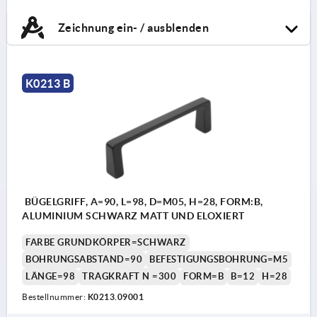
Zeichnung ein- / ausblenden
K0213 B
BÜGELGRIFF, A=90, L=98, D=M05, H=28, FORM:B,
ALUMINIUM SCHWARZ MATT UND ELOXIERT
FARBE GRUNDKÖRPER=SCHWARZ
BOHRUNGSABSTAND=90
BEFESTIGUNGSBOHRUNG=M5
LÄNGE=98
TRAGKRAFT N =300
FORM=B
B=12
H=28
Bestellnummer:
K0213.09001