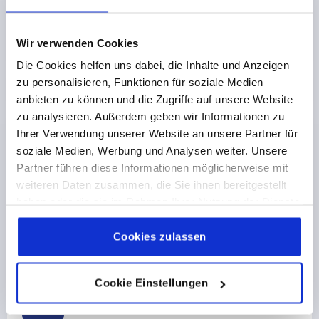
3,70 €
DETAILS
zzgl. MwSt. 
zzgl. Versandkosten
Wir verwenden Cookies
Die Cookies helfen uns dabei, die Inhalte und Anzeigen
zu personalisieren, Funktionen für soziale Medien
PRODUKTDETAILS
anbieten zu können und die Zugriffe auf unsere Website
zu analysieren. Außerdem geben wir Informationen zu
CAD
Ihrer Verwendung unserer Website an unsere Partner für
soziale Medien, Werbung und Analysen weiter. Unsere
Partner führen diese Informationen möglicherweise mit
DOWNLOADS
weiteren Daten zusammen, die Sie ihnen bereitgestellt
haben oder die sie im Rahmen Ihrer Nutzung der Dienste
gesammelt haben.
Cookie Richtlinien
Impressum
|
Datenschutz
|
AGB
Cookies zulassen
Andere Kunden kauften auch
Cookie Einstellungen
K0190