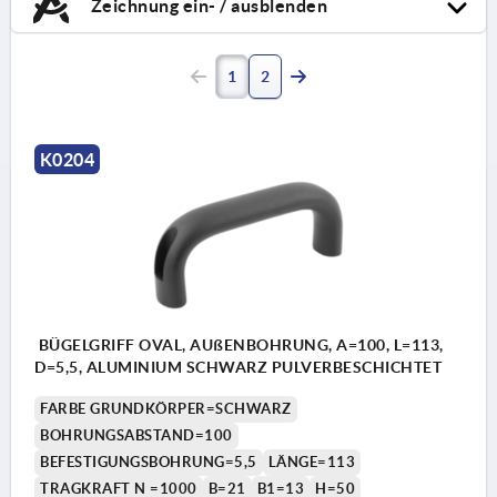
Zeichnung ein- / ausblenden
1
2
K0204
BÜGELGRIFF OVAL, AUßENBOHRUNG, A=100, L=113,
D=5,5, ALUMINIUM SCHWARZ PULVERBESCHICHTET
FARBE GRUNDKÖRPER=SCHWARZ
BOHRUNGSABSTAND=100
BEFESTIGUNGSBOHRUNG=5,5
LÄNGE=113
TRAGKRAFT N =1000
B=21
B1=13
H=50