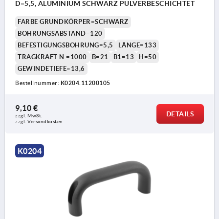
D=5,5, ALUMINIUM SCHWARZ PULVERBESCHICHTET
FARBE GRUNDKÖRPER=SCHWARZ
BOHRUNGSABSTAND=120
BEFESTIGUNGSBOHRUNG=5,5
LÄNGE=133
TRAGKRAFT N =1000
B=21
B1=13
H=50
GEWINDETIEFE=13,6
Bestellnummer:
K0204.11200105
9,10 €
DETAILS
zzgl. MwSt. 
zzgl. Versandkosten
K0204