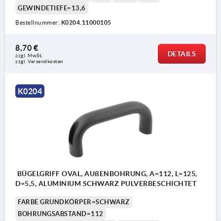
GEWINDETIEFE=13,6
Bestellnummer:
K0204.11000105
8,70 €
DETAILS
zzgl. MwSt. 
zzgl. Versandkosten
K0204
BÜGELGRIFF OVAL, AUßENBOHRUNG, A=112, L=125,
D=5,5, ALUMINIUM SCHWARZ PULVERBESCHICHTET
FARBE GRUNDKÖRPER=SCHWARZ
BOHRUNGSABSTAND=112