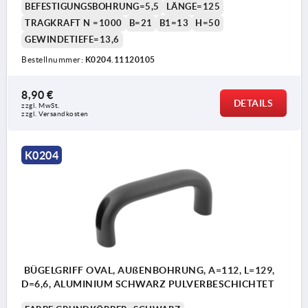
BEFESTIGUNGSBOHRUNG=5,5
LÄNGE=125
TRAGKRAFT N =1000
B=21
B1=13
H=50
GEWINDETIEFE=13,6
Bestellnummer:
K0204.11120105
8,90 €
DETAILS
zzgl. MwSt. 
zzgl. Versandkosten
K0204
BÜGELGRIFF OVAL, AUßENBOHRUNG, A=112, L=129,
D=6,6, ALUMINIUM SCHWARZ PULVERBESCHICHTET