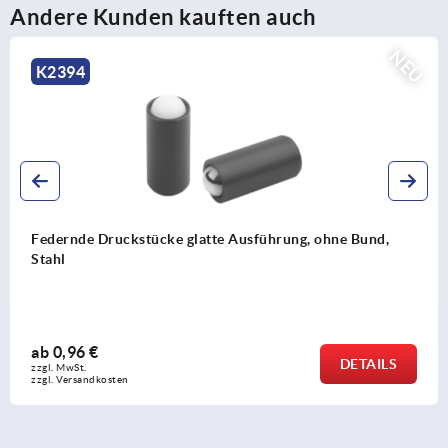
Andere Kunden kauften auch
NEU
2394
dernde Druckstücke glatte Ausführung, ohne Bund,
ahl
b
0,96 €
DETAILS
l. MwSt. 
l. Versandkosten