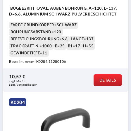
BÜGELGRIFF OVAL, AUßENBOHRUNG, A=120, L=137,
D=6,6, ALUMINIUM SCHWARZ PULVERBESCHICHTET
FARBE GRUNDKÖRPER=SCHWARZ
BOHRUNGSABSTAND=120
BEFESTIGUNGSBOHRUNG=6,6
LÄNGE=137
TRAGKRAFT N =1000
B=25
B1=17
H=55
GEWINDETIEFE=11
Bestellnummer:
K0204.11200106
10,57 €
DETAILS
zzgl. MwSt. 
zzgl. Versandkosten
K0204