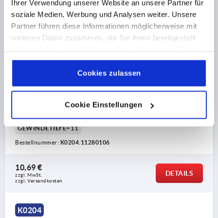
Ihrer Verwendung unserer Website an unsere Partner für
soziale Medien, Werbung und Analysen weiter. Unsere
Partner führen diese Informationen möglicherweise mit
weiteren Daten zusammen, die Sie ihnen bereitgestellt
haben oder die sie im Rahmen Ihrer Nutzung der Dienste
BÜGELGRIFF OVAL, AUßENBOHRUNG, A=128, L=145,
gesammelt haben.
Cookie Richtlinien
D=6,6, ALUMINIUM SCHWARZ PULVERBESCHICHTET
Impressum
|
Datenschutz
|
AGB
Cookies zulassen
FARBE GRUNDKÖRPER=SCHWARZ
BOHRUNGSABSTAND=128
Cookie Einstellungen
BEFESTIGUNGSBOHRUNG=6,6
LÄNGE=145
TRAGKRAFT N =1000
B=25
B1=17
H=55
GEWINDETIEFE=11
Bestellnummer:
K0204.11280106
10,69 €
DETAILS
zzgl. MwSt. 
zzgl. Versandkosten
K0204