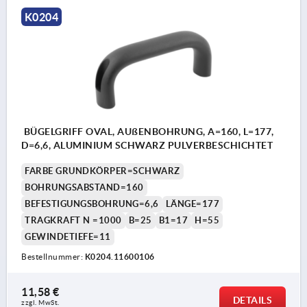
K0204
BÜGELGRIFF OVAL, AUßENBOHRUNG, A=160, L=177,
D=6,6, ALUMINIUM SCHWARZ PULVERBESCHICHTET
FARBE GRUNDKÖRPER=SCHWARZ
BOHRUNGSABSTAND=160
BEFESTIGUNGSBOHRUNG=6,6
LÄNGE=177
TRAGKRAFT N =1000
B=25
B1=17
H=55
GEWINDETIEFE=11
Bestellnummer:
K0204.11600106
11,58 €
DETAILS
zzgl. MwSt. 