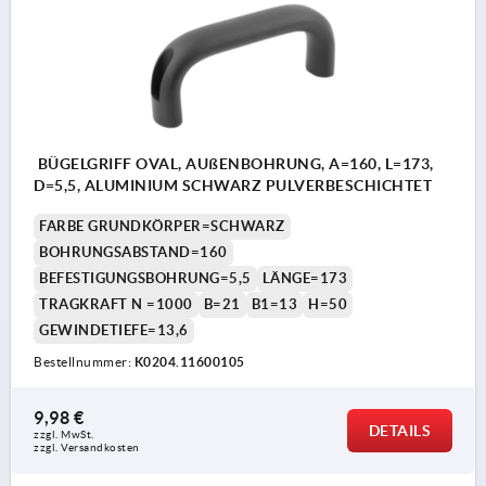
BÜGELGRIFF OVAL, AUßENBOHRUNG, A=160, L=173,
D=5,5, ALUMINIUM SCHWARZ PULVERBESCHICHTET
FARBE GRUNDKÖRPER=SCHWARZ
BOHRUNGSABSTAND=160
BEFESTIGUNGSBOHRUNG=5,5
LÄNGE=173
TRAGKRAFT N =1000
B=21
B1=13
H=50
GEWINDETIEFE=13,6
Bestellnummer:
K0204.11600105
9,98 €
DETAILS
zzgl. MwSt. 
zzgl. Versandkosten