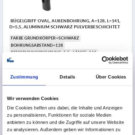
BÜGELGRIFF OVAL, AUßENBOHRUNG, A=128, L=141,
D=5,5, ALUMINIUM SCHWARZ PULVERBESCHICHTET
FARBE GRUNDKÖRPER=SCHWARZ
BOHRUNGSABSTAND=128
BEFESTIGUNGSBOHRUNG=5,5
LÄNGE=141
TRAGKRAFT N =1000
B=21
B1=13
H=50
GEWINDETIEFE=13,6
Bestellnummer:
K0204.11280105
Zustimmung
Details
Über Cookies
9,30 €
DETAILS
zzgl. MwSt. 
Wir verwenden Cookies
zzgl. Versandkosten
Die Cookies helfen uns dabei, die Inhalte und Anzeigen
zu personalisieren, Funktionen für soziale Medien
K0204
anbieten zu können und die Zugriffe auf unsere Website
zu analysieren. Außerdem geben wir Informationen zu