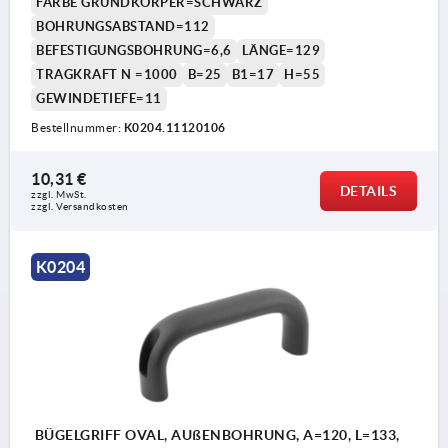
FARBE GRUNDKÖRPER=SCHWARZ
BOHRUNGSABSTAND=112
BEFESTIGUNGSBOHRUNG=6,6
LÄNGE=129
TRAGKRAFT N =1000
B=25
B1=17
H=55
GEWINDETIEFE=11
Bestellnummer:
K0204.11120106
10,31 €
DETAILS
zzgl. MwSt. 
zzgl. Versandkosten
K0204
BÜGELGRIFF OVAL, AUßENBOHRUNG, A=120, L=133,