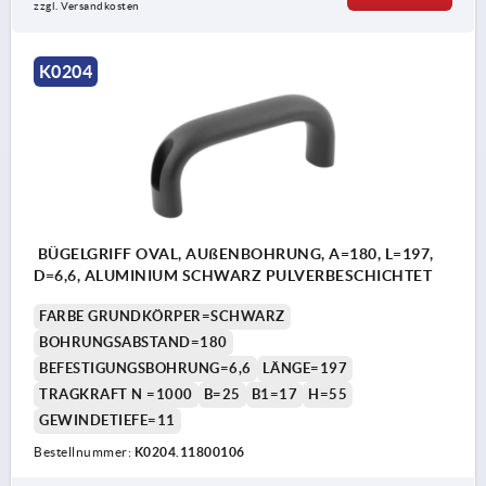
zzgl. Versandkosten
K0204
BÜGELGRIFF OVAL, AUßENBOHRUNG, A=180, L=197,
D=6,6, ALUMINIUM SCHWARZ PULVERBESCHICHTET
FARBE GRUNDKÖRPER=SCHWARZ
BOHRUNGSABSTAND=180
BEFESTIGUNGSBOHRUNG=6,6
LÄNGE=197
TRAGKRAFT N =1000
B=25
B1=17
H=55
GEWINDETIEFE=11
Bestellnummer:
K0204.11800106