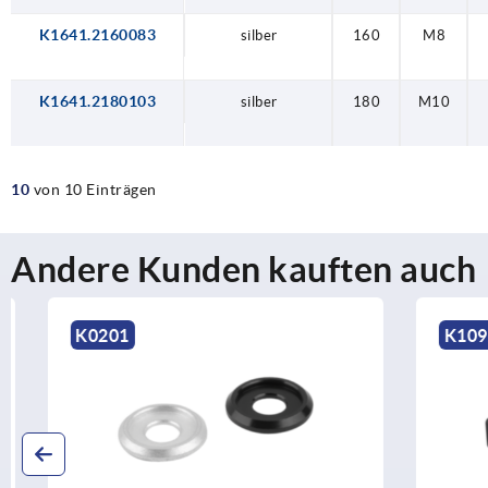
K1641.2160083
silber
160
M8
K1641.2180103
silber
180
M10
10
von 10 Einträgen
Andere Kunden kauften auch
K0201
K1092