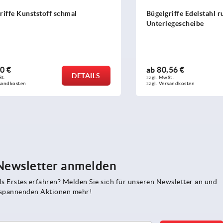
 Kunststoff schmal
Bügelgriffe Edelstahl rund m
Unterlegescheibe
ab
80,56 €
DETAILS
zzgl. MwSt. 
sten
zzgl. Versandkosten
 Newsletter anmelden
s Erstes erfahren? Melden Sie sich für unseren Newsletter an und
e spannenden Aktionen mehr!