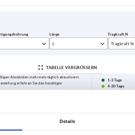
L
Tragkraft N
5
122
1000
TABELLE VERGRÖSSERN
6
146
ßigen Abständen mehrmals täglich aktualisiert.
8
170
1-3 Tage
Bestellung erfahren Sie das bestätigte
4-20 Tage
0
194
218
L
Tragkraft N
Form
Form-Typ
B
C
Details
122
1000
B
mit
17
9,5