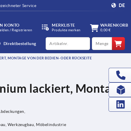
DE
zeichneter Service
IN KONTO
MERKLISTE
WARENKORB
lden / Registrieren
Produkte merken
0,00 €
productCode
qty
Direktbestellung
RT, MONTAGE VON DER BEDIEN- ODER RÜCKSEITE
inium lackiert, Montage
e
Abdeckungen,
au, Werkzeugbau, Möbelindustrie