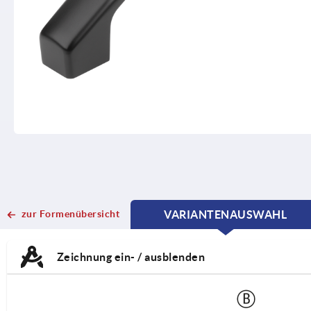
zur Formenübersicht
VARIANTENAUSWAHL
CURRENT
CURRENT
TAB:
TAB:
Zeichnung ein- / ausblenden