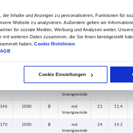
Innengewinde
, die Inhalte und Anzeigen zu personalisieren, Funktionen für so
146
1000
B
mit
21
11,4
Innengewinde
 unsere Website zu analysieren. Außerdem geben wir Information
rtner für soziale Medien, Werbung und Analysen weiter. Unsere
170
1000
B
mit
24
14,2
e mit weiteren Daten zusammen, die Sie ihnen bereitgestellt ha
Innengewinde
gesammelt haben.
Cookie Richtlinien
AGB
194
1000
B
mit
28
15,5
Innengewinde
218
1000
B
mit
31
16
Cookie Einstellungen
Innengewinde
122
1000
B
mit
17
9,5
Innengewinde
146
1000
B
mit
21
11,4
Innengewinde
170
1000
B
mit
24
14,2
Innengewinde