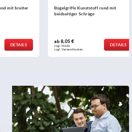
it breiter
Bügelgriffe Kunststoff rund mit
beidseitiger Schräge
ab
8,05 €
DETAILS
DETAILS
zzgl. MwSt. 
zzgl. Versandkosten