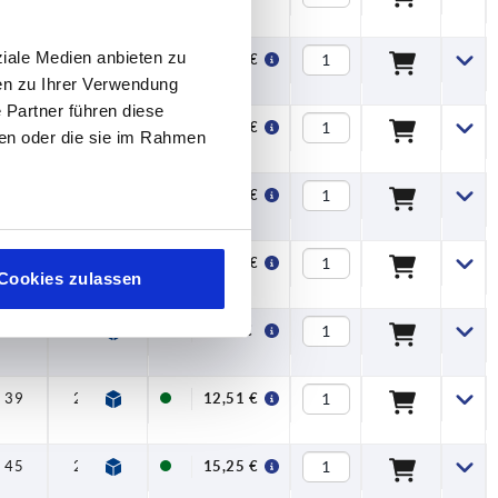
ziale Medien anbieten zu
39
24
9
12,51 €
en zu Ihrer Verwendung
 Partner führen diese
45
28
12
15,25 €
ben oder die sie im Rahmen
52
32
12
20,47 €
58
36
15
24,59 €
Cookies zulassen
33
20
7,5
9,79 €
39
24
9
12,51 €
45
28
12
15,25 €