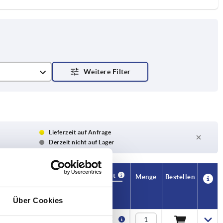
Lieferzeit auf Anfrage
Derzeit nicht auf Lager
Verfügbarkeit
CAD
Menge
Bestellen
H
S
T
Preis
Über Cookies
33
20
7,5
9,79 €