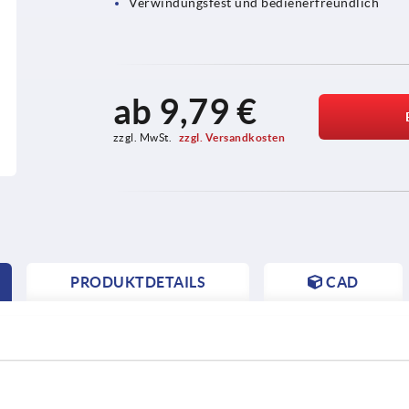
Verwindungsfest und bedienerfreundlich
ab
9,79 €
zzgl. MwSt. 
zzgl. Versandkosten
PRODUKTDETAILS
CAD