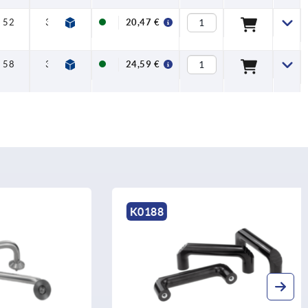
52
32
12
20,47 €
58
36
15
24,59 €
K0188