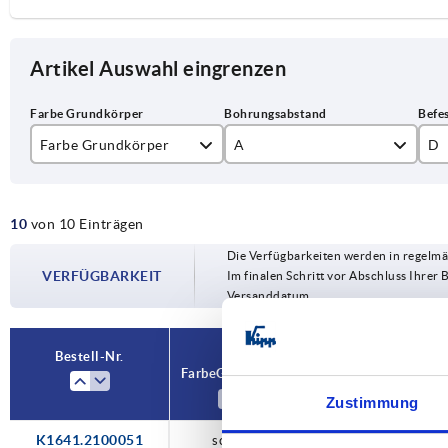
Artikel Auswahl eingrenzen
Farbe Grundkörper
A
D
schwarz
100
M
10
von 10 Einträgen
silber
120
M
Die Verfügbarkeiten werden in regelmä
140
M
VERFÜGBARKEIT
Im finalen Schritt vor Abschluss Ihrer 
Versanddatum.
160
M1
180
Bestell-Nr.
Farbe Grundkörper
A
D
Zustimmung
K1641.2100051
schwarz
100
M5