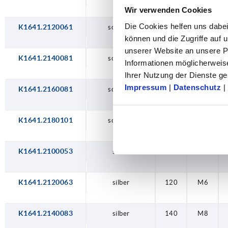
Wir verwenden Cookies
Die Cookies helfen uns dabei
K1641.2120061
schwarz
120
M6
können und die Zugriffe auf
unserer Website an unsere Pa
K1641.2140081
schwarz
140
M8
Informationen möglicherweis
Ihrer Nutzung der Dienste 
Impressum
|
Datenschutz
|
K1641.2160081
schwarz
160
M8
K1641.2180101
schwarz
180
M10
K1641.2100053
silber
100
M5
K1641.2120063
silber
120
M6
K1641.2140083
silber
140
M8