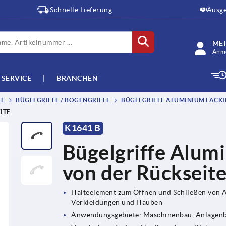
Schnelle Lieferung
Ausge
ME
Anme
SERVICE
BRANCHEN
FE
BÜGELGRIFFE / BOGENGRIFFE
BÜGELGRIFFE ALUMINIUM LACKIE
ITE
K1641 B
Bügelgriffe Alum
von der Rückseit
Halteelement zum Öffnen und Schließen von 
Verkleidungen und Hauben
Anwendungsgebiete: Maschinenbau, Anlagenb